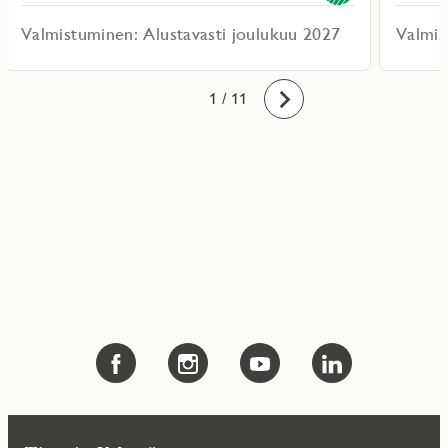
Valmistuminen: Alustavasti joulukuu 2027
Valmis
10
11
1
2
3
4
5
6
7
8
9
/ 11
Eteenpäin