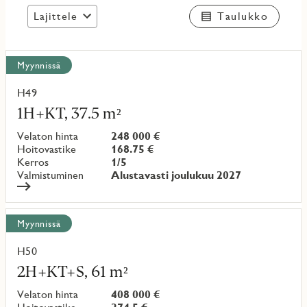
Lajittele
Taulukko
Näytä
Myynnissä
kaikki
kohteet
H49
Lue
lisää
1H+KT, 37.5 m²
kohteesta
Velaton hinta
248 000 €
Hoitovastike
168.75 €
Kerros
1/5
Valmistuminen
Alustavasti joulukuu 2027
Myynnissä
H50
Lue
lisää
2H+KT+S, 61 m²
kohteesta
Velaton hinta
408 000 €