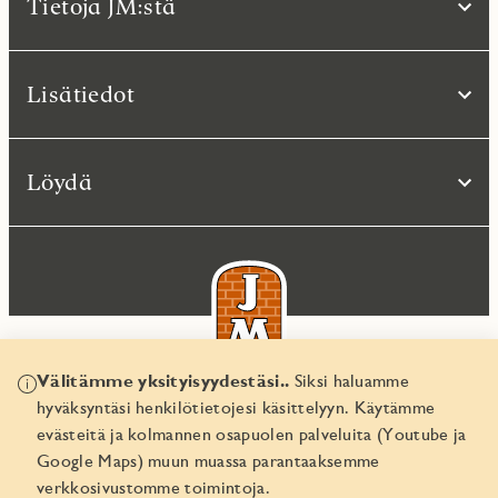
Tietoja JM:stä
Lisätiedot
Löydä
Välitämme yksityisyydestäsi..
Siksi haluamme
hyväksyntäsi henkilötietojesi käsittelyyn. Käytämme
© JM Suomi OY 2026
evästeitä ja kolmannen osapuolen palveluita (Youtube ja
Yritystunnus 1974161-8
Google Maps) muun muassa parantaaksemme
verkkosivustomme toimintoja.