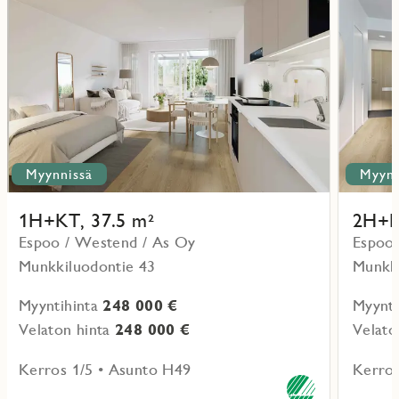
lisää
lisää
ritmarkering
Favoritmarker
kohteesta
kohteesta
Myynnissä
Myynn
1H+KT, 37.5 m²
2H+K
Espoo / Westend / As Oy
Espoo 
Munkkiluodontie 43
Munkki
Myyntihinta
248 000 €
Myynti
Velaton hinta
248 000 €
Velato
Kerros 1/5 • Asunto H49
Kerros