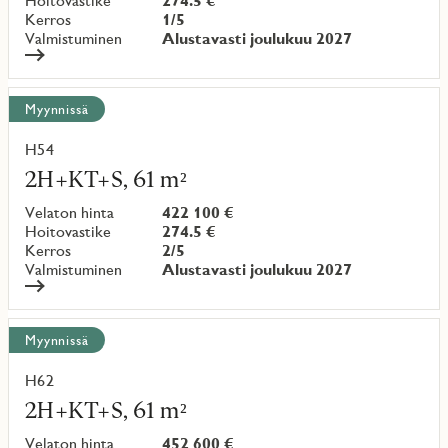
Hoitovastike
274.5 €
Kerros
1/5
Valmistuminen
Alustavasti joulukuu 2027
Myynnissä
H54
Lue
lisää
2H+KT+S, 61 m²
kohteesta
Velaton hinta
422 100 €
Hoitovastike
274.5 €
Kerros
2/5
Valmistuminen
Alustavasti joulukuu 2027
Myynnissä
H62
Lue
lisää
2H+KT+S, 61 m²
kohteesta
Velaton hinta
452 600 €