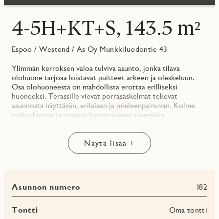
4-5H+KT+S, 143.5 m²
Espoo
/
Westend
/
As Oy Munkkiluodontie 43
Ylimmän kerroksen valoa tulviva asunto, jonka tilava
olohuone tarjoaa loistavat puitteet arkeen ja oleskeluun.
Osa olohuoneesta on mahdollista erottaa erilliseksi
huoneeksi. Terassille vievät porrasaskelmat tekevät
asunnosta näyttävän, erilaisen ja mieleenpainuvan. Kolme
makuuhuonetta omassa harmonisessa siivessään.
Saarekkeellinen keittotila isoine kylmälaitteineen takaa
riittävän säilytys- ja laskutilan ja tekee ruoanlaitosta sujuvaa
ja miellyttävää. Oma sauna tuo rentoutta arjen keskelle.
Näytä lisää +
Erillinen WC, jossa tilaa pyykkihuollolle. Länteen avautuva
terassiparveke ja päämakuuhuoneen eteläparveke tekevät
tästä kodista todellisen valonvaltaajan.
Asunnon numero
I82
Yhtiön yhteistiloihin kuuluu pesula ja ulkoiluvälinevarastot,
sekä pyörien huoltopiste. Asuntoon kuuluu myös oma
irtaimistovarasto. Lue lisää ja ihastu:
Tontti
Oma tontti
jmoy.fi/munkkiluodontie-43