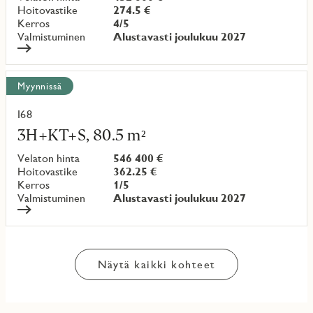
Hoitovastike
274.5 €
Kerros
4/5
Valmistuminen
Alustavasti joulukuu 2027
Myynnissä
I68
Lue
lisää
3H+KT+S, 80.5 m²
kohteesta
Velaton hinta
546 400 €
Hoitovastike
362.25 €
Kerros
1/5
Valmistuminen
Alustavasti joulukuu 2027
Näytä kaikki kohteet