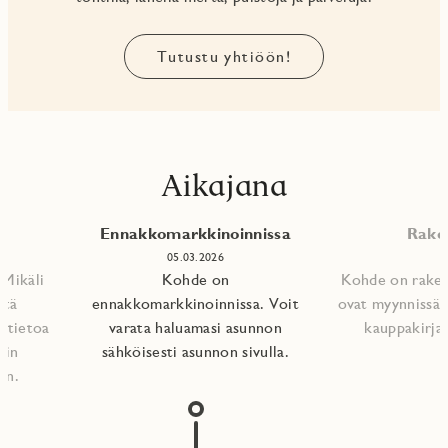
Tutustu yhtiöön!
Aikajana
Ennakkomarkkinoinnissa
Raken
05.03.2026
 Mikäli
Kohde on
Kohde on rakent
ätä
ennakkomarkkinoinnissa. Voit
ovat myynnissä.
t tietoa
varata haluamasi asunnon
kauppakirjat
nin
sähköisesti asunnon sivulla.
n.​