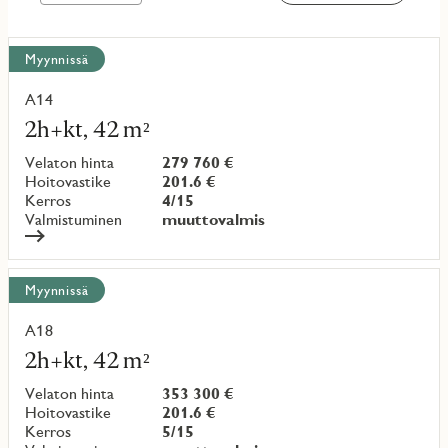
Näytä
Myynnissä
kaikki
kohteet
A14
Lue
lisää
2h+kt, 42 m²
kohteesta
Velaton hinta
279 760 €
Hoitovastike
201.6 €
Kerros
4/15
Valmistuminen
muuttovalmis
Myynnissä
A18
Lue
lisää
2h+kt, 42 m²
kohteesta
Velaton hinta
353 300 €
Hoitovastike
201.6 €
Kerros
5/15