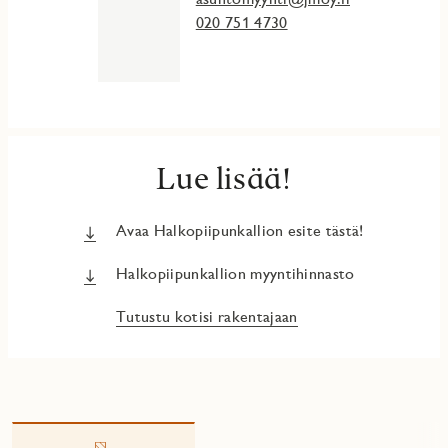
Lue lisää: jmoy.fi/halkopiipunkallio
020 751 4730
Fall in love with this luxurious top floor apartment! Direct
elevator access to your own floor, two balconies, two
entrances, an en-suite bathroom and dressing room in the
main bedroom and a spacious kitchen. The windows open in
four directions. Enjoy stunning views over the city’s green
rooftops. Interior finishes highlight this apartment’s unique
Lue lisää!
character.
JM Suomi Oy rekisteröi ja käsittelee antamiasi
Avaa Halkopiipunkallion esite tästä!
henkilötietoja Asiakas- ja sidosryhmärekisterin
tietosuojaselosteen https://www.jmoy.fi/personal-details/
mukaisesti. Asiakirjassa on lisäksi tietoja siitä, miten voit
Halkopiipunkallion myyntihinnasto
selvittää, mitä henkilötietoja JM Suomi Oy käsittelee ja
miten voit oikaista tietojasi tai peruuttaa suostumuksen.
Tutustu kotisi rakentajaan