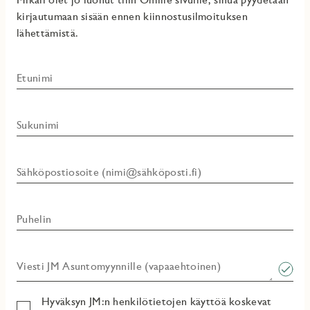
kirjautumaan sisään ennen kiinnostusilmoituksen
lähettämistä.
Etunimi
Sukunimi
Sähköpostiosoite (nimi@sähköposti.fi)
Puhelin
Viesti JM Asuntomyynnille (vapaaehtoinen)​
Hyväksyn JM:n henkilötietojen käyttöä koskevat