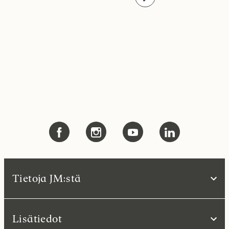
Tietoja JM:stä
Lisätiedot