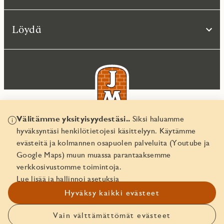
Löydä
Välitämme yksityisyydestäsi..
Siksi haluamme
hyväksyntäsi henkilötietojesi käsittelyyn. Käytämme
© JM Suomi OY 2026
evästeitä ja kolmannen osapuolen palveluita (Youtube ja
Yritystunnus 1974161-8
Google Maps) muun muassa parantaaksemme
verkkosivustomme toimintoja.
Lue lisää ja hallinnoi asetuksia
Hyväksy kaikki evästeet
Vain välttämättömät evästeet
Ota yhteyttä!