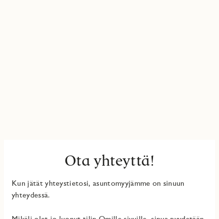
Ota yhteyttä!
Kun jätät yhteystietosi, asuntomyyjämme on sinuun
yhteydessä.
Mikäli olet jo luonut tilin Omille sivuille, sinua pyydetään