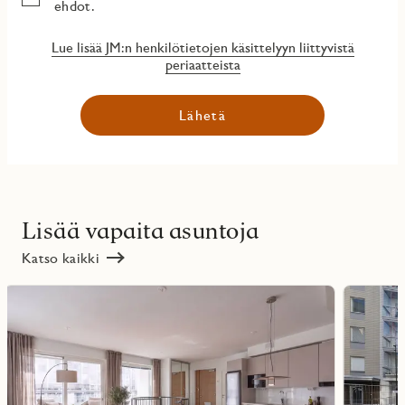
ehdot.
Lue lisää JM:n henkilötietojen käsittelyyn liittyvistä
periaatteista
Lähetä
Lisää vapaita asuntoja
Katso kaikki
Lue
Lue
lisää
lisää
ritmarkering
Favoritmarker
kohteesta
kohteesta