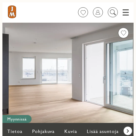
Valik
Suosikit
Kirjaudu sisään
Etsi
sisältöä
Favorit
Myynnissä
Tietoa
Pohjakuva
Kuvia
Lisää asuntoja
Kar
Eteen