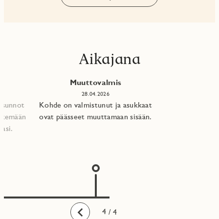
Aikajana
Muuttovalmis
28.04.2026
 asunnot
Kohde on valmistunut ja asukkaat
tekemään
ovat päässeet muuttamaan sisään.
asi.​
1
2
3
4
/ 4
Taaksepäin