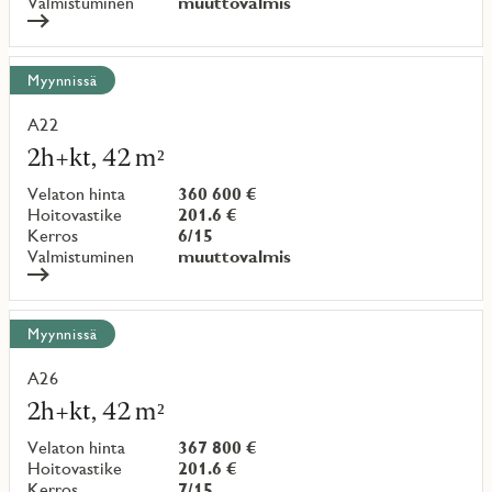
Valmistuminen
muuttovalmis
Myynnissä
A22
Lue
lisää
2h+kt, 42 m²
kohteesta
Velaton hinta
360 600 €
Hoitovastike
201.6 €
Kerros
6/15
Valmistuminen
muuttovalmis
Myynnissä
A26
Lue
lisää
2h+kt, 42 m²
kohteesta
Velaton hinta
367 800 €
Hoitovastike
201.6 €
Kerros
7/15