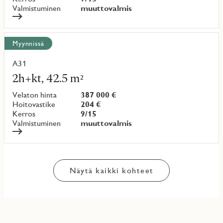
Valmistuminen
muuttovalmis
Myynnissä
A31
Lue
lisää
2h+kt, 42.5 m²
kohteesta
Velaton hinta
387 000 €
Hoitovastike
204 €
Kerros
9/15
Valmistuminen
muuttovalmis
Näytä kaikki kohteet