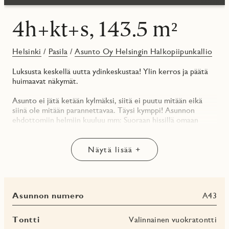
4h+kt+s, 143.5 m²
Helsinki
/
Pasila
/
Asunto Oy Helsingin Halkopiipunkallio
Luksusta keskellä uutta ydinkeskustaa! Ylin kerros ja päätä
huimaavat näkymät.
Asunto ei jätä ketään kylmäksi, siitä ei puutu mitään eikä
siinä ole mitään parannettavaa. Täysi kymppi! Asunnon
ehdottomiin helmiin kuuluu mm: Suoraan hissillä omaan
kerrokseen, kaksi parveketta, joista toinen on
keittotilasiivessä, kaksi sisäänkäyntiä (eteinen, keittotila),
päämakuuhuoneessa ”en suite” -kylpyhuone ja
Näytä lisää +
pukeutumistila/vaatehuone, tilava keittotila, neljä
ilmansuuntaan ja pitkät näkymät yli viherkattojen. Käy
katsomassa tämän asunnon pohjakuva ja näkymät. Ihastut
varmasti!
Asunnon numero
A43
Asunnon pintamateriaaleilla halusimme vielä korostaa tätä
ainutlaatuista helmeä. Pintamateriaalien tulisi olla aina
Tontti
Valinnainen vuokratontti
helppohoitoisia, ajattomia ja silmää hiveleviä. Onnistuimme