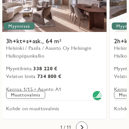
Myynnissä
Myynn
3h+kt+s+ask., 64 m²
2h+kt
Helsinki / Pasila / Asunto Oy Helsingin
Helsin
Halkopiipunkallio
Halkop
Myyntihinta
338 220 €
Myynti
Velaton hinta
734 800 €
Velato
Kerros 1/15 • Asunto A1
Kerros
Muuttovalmis
Muut
Kohde on muuttovalmis
Kohde
10
11
1
2
3
4
5
6
7
8
9
/ 11
Eteenpäin