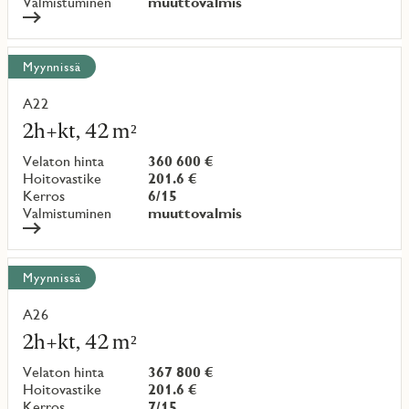
Valmistuminen
muuttovalmis
Myynnissä
A22
Lue
lisää
2h+kt, 42 m²
kohteesta
Velaton hinta
360 600 €
Hoitovastike
201.6 €
Kerros
6/15
Valmistuminen
muuttovalmis
Myynnissä
A26
Lue
lisää
2h+kt, 42 m²
kohteesta
Velaton hinta
367 800 €
Hoitovastike
201.6 €
Kerros
7/15