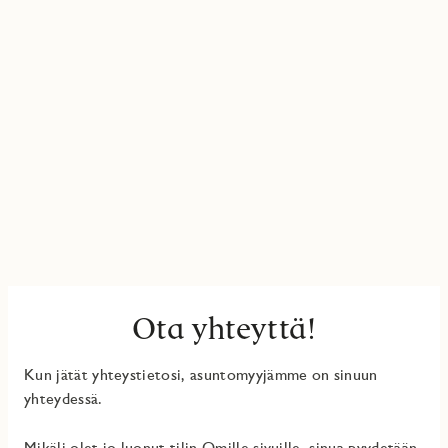
Ota yhteyttä!
Kun jätät yhteystietosi, asuntomyyjämme on sinuun
yhteydessä.
Mikäli olet jo luonut tilin Omille sivuille, sinua pyydetään