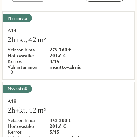
Näytä
Myynnissä
kaikki
kohteet
A14
Lue
lisää
2h+kt, 42 m²
kohteesta
Velaton hinta
279 760 €
Hoitovastike
201.6 €
Kerros
4/15
Valmistuminen
muuttovalmis
Myynnissä
A18
Lue
lisää
2h+kt, 42 m²
kohteesta
Velaton hinta
353 300 €
Hoitovastike
201.6 €
Kerros
5/15