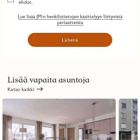
ehdot.
Lue lisää JM:n henkilötietojen käsittelyyn liittyvistä
periaatteista
Lähetä
Lisää vapaita asuntoja
Katso kaikki
Lue
Lue
lisää
lisää
ritmarkering
Favoritmarker
kohteesta
kohteesta