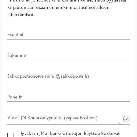
kirjautumaan sisään ennen kiinnostusilmoituksen
lähettämistä.
Etunimi
Sukunimi
Sähköpostiosoite (nimi@sähköposti.fi)
Puhelin
Viesti JM Asuntomyynnille (vapaaehtoinen)​
Hyväksyn JM:n henkilötietojen käyttöä koskevat