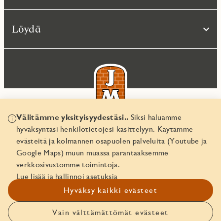
Löydä
Välitämme yksityisyydestäsi..
Siksi haluamme
hyväksyntäsi henkilötietojesi käsittelyyn. Käytämme
© JM Suomi OY 2026
evästeitä ja kolmannen osapuolen palveluita (Youtube ja
Yritystunnus 1974161-8
Google Maps) muun muassa parantaaksemme
verkkosivustomme toimintoja.
Lue lisää ja hallinnoi asetuksia
Hyväksy kaikki evästeet
Vain välttämättömät evästeet
Ota yhteyttä!