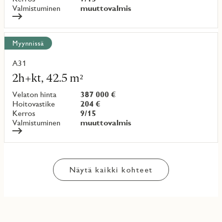
Valmistuminen
muuttovalmis
Myynnissä
A31
Lue
lisää
2h+kt, 42.5 m²
kohteesta
Velaton hinta
387 000 €
Hoitovastike
204 €
Kerros
9/15
Valmistuminen
muuttovalmis
Näytä kaikki kohteet