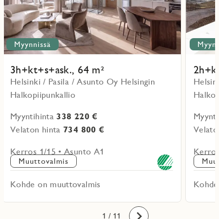
Myynnissä
Myynn
3h+kt+s+ask., 64 m²
2h+kt
Helsinki / Pasila / Asunto Oy Helsingin
Helsin
Halkopiipunkallio
Halkop
Myyntihinta
338 220 €
Myynti
Velaton hinta
734 800 €
Velato
Kerros 1/15 • Asunto A1
Kerros
Muuttovalmis
Muut
Kohde on muuttovalmis
Kohde
10
11
1
2
3
4
5
6
7
8
9
/ 11
Eteenpäin