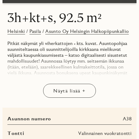
3h+kt+s, 92.5 m²
Helsinki
/
Pasila
/
Asunto Oy Helsingin Halkopiipunkallio
Pitkät näkymät yli viherkattojen - kts. kuvat. Asuntopohjaa
suunniteltaessa oli suunnittelijoilla kirkkaana mielikuvat
väljästä kaupunkiasumisesta – katso digitaalisesti sisustetut
mahdollisuudet! Asunnossa löytyy mm. seitsemän ikkunaa
(itään, etelään), saarekkeellinen kulmakeittotila, jossa on
vielä ikkuna. Asunnosta bonuksena upeat kaupunkinäkymät
etelään ja itään.
Laadukkaat pintamateriaalit sekä vahva rakentamisen
Näytä lisää +
osaaminen luovat täydelliset puitteet asunnossa asumiseen ja
siellä pitkään viihtymiseen. Asunnon pintamateriaalien
valinnassa on kiinnitetty huomiota niiden
helppohoitoisuuteen ja ajattomuuteen.
Asunnon numero
A38
Pintamateriaalivalinnoilla haluttiin saada kaupunkiasuntoon
hyppysellinen pehmeyttä.
Tontti
Valinnainen vuokratontti
* Keittotilan värimaailma on Cashmere Matt ja vaalea