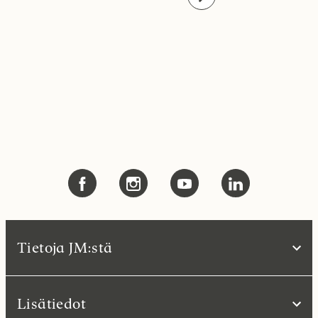
Tietoja JM:stä
Lisätiedot