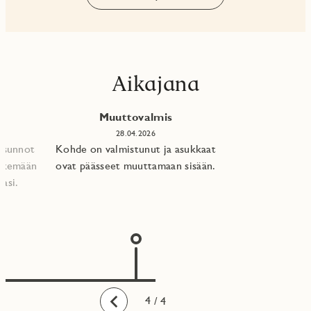
Aikajana
Muuttovalmis
28.04.2026
 asunnot
Kohde on valmistunut ja asukkaat
tekemään
ovat päässeet muuttamaan sisään.
asi.​
1
2
3
4
/ 4
Taaksepäin