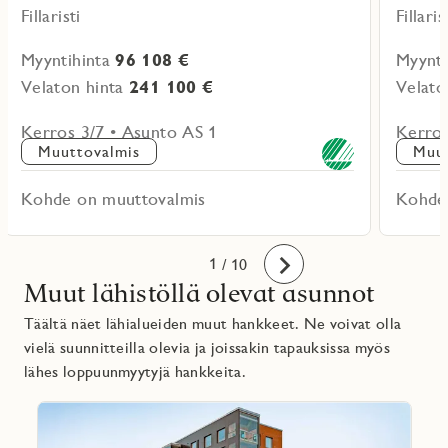
Fillaristi
Fillaris
Myyntihinta
96 108 €
Myynti
Velaton hinta
241 100 €
Velato
Kerros 3/7 • Asunto AS 1
Kerros
Muuttovalmis
Muut
Kohde on muuttovalmis
Kohde
10
1
2
3
4
5
6
7
8
9
/ 10
Eteenpäin
Muut lähistöllä olevat asunnot
Täältä näet lähialueiden muut hankkeet. Ne voivat olla
vielä suunnitteilla olevia ja joissakin tapauksissa myös
lähes loppuunmyytyjä hankkeita.
Lue
lisää
Favoritmarkering