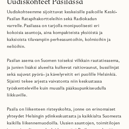
Uudiskohteet Pasilassa
Uudiskohteemme sijoittuvat keskeisille paikoille Keski-
Pasilan Ratapihakortteleihin sekä Radiokadun
varrelle.
Pasilassa on tarjolla monipuolisesti eri
kokoisia asuntoja, aina kompakteista yksiöistä ja
kaksioista tilavampiin perheasuntoihin, kolmioihin ja
neliöihin.
Pasilan asema on Suomen toiseksi vilkkain rautatieasema,
ja junien lisäksi alueelta kulkevat raitiovaunut, bussilinjat
sekä sujuvat pyörä- ja kävelyreitit eri puolille Helsinkiä.
Sijainti tekee arjesta vaivatonta niin keskustassa
työskenteleville kuin muualla pääkaupunkiseudulla
liikkuville.
Pasila on liikenteen risteyskohta, jonne on erinomaiset
yhteydet Helsingin ydinkeskustasta ja kaikkialta Suomesta
kaikilla liikennemuodoilla. Uusien asuntojen, toimitilojen