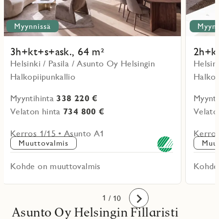
Myynnissä
Myynn
3h+kt+s+ask., 64 m²
2h+kt
Helsinki / Pasila / Asunto Oy Helsingin
Helsin
Halkopiipunkallio
Halkop
Myyntihinta
338 220 €
Myynti
Velaton hinta
734 800 €
Velato
Kerros 1/15 • Asunto A1
Kerros
Muuttovalmis
Muut
Kohde on muuttovalmis
Kohde
10
1
2
3
4
5
6
7
8
9
/ 10
Eteenpäin
Asunto Oy Helsingin Fillaristi