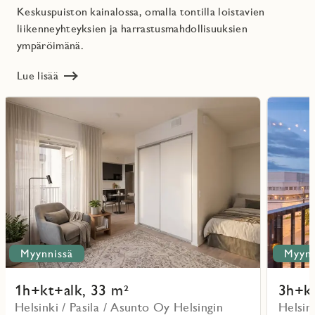
Keskuspuiston kainalossa, omalla tontilla loistavien
liikenneyhteyksien ja harrastusmahdollisuuksien
ympäröimänä.
Lue lisää
Lue
Lue
lisää
lisää
ritmarkering
Favoritmarker
kohteesta
kohteesta
Myynnissä
Myynn
1h+kt+alk, 33 m²
3h+kt
Helsinki / Pasila / Asunto Oy Helsingin
Helsin