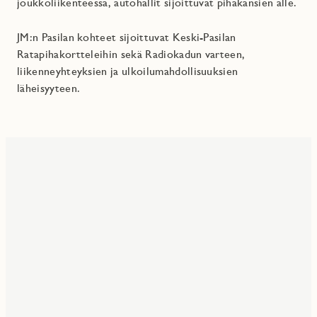
joukkoliikenteessä, autohallit sijoittuvat pihakansien alle.
JM:n Pasilan kohteet sijoittuvat Keski-Pasilan
Ratapihakortteleihin sekä Radiokadun varteen,
liikenneyhteyksien ja ulkoilumahdollisuuksien
läheisyyteen.