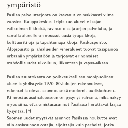
ympäristö
Pasilan palvelutarjonta on kasvanut voimakkaasti viime
vuosina. Kauppakeskus Tripla tuo alueelle laajan
valikoiman liikkeitä, ravintoloita ja arjen palveluita, ja
samalla alueelle on noussut uusia työpaikkoja,
kulttuuritiloja ja tapahtumapaikkoja. Keskuspuisto,
Alppipuisto ja lähialueiden viheralueet tuovat tasapainoa
urbaaniin ympäristöön ja tarjoavat erinomaiset
mahdollisuudet ulkoiluun, liikuntaan ja vapaa-aikaan.
Pasilan asuntokanta on poikkeuksellisen monipuolinen:
alueella yhdistyvät 1970–80-lukujen rakennukset,
rakenteilla olevat asunnot sekä modernit uudiskohteet.
Kiinnostus asuinalueeseen on pysynyt vahvana, mikä näkyy
myös siinä, että omistusasunnot Pasilassa herättävät laajaa
kysyntää. JM
Suomen uudet myytävät asunnot Pasilassa houkuttelevat
niin ensiasunnon ostajia, sijoittajia kuin perheitä, jotka