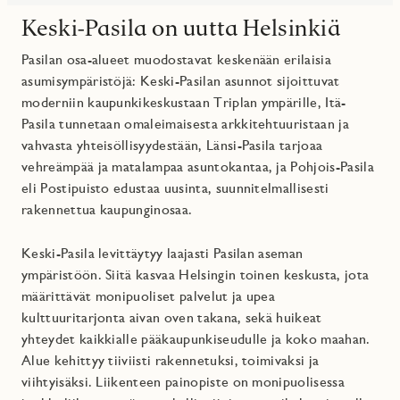
Keski-Pasila on uutta Helsinkiä
Pasilan osa-alueet muodostavat keskenään erilaisia
asumisympäristöjä: Keski-Pasilan asunnot sijoittuvat
moderniin kaupunkikeskustaan Triplan ympärille, Itä-
Pasila tunnetaan omaleimaisesta arkkitehtuuristaan ja
vahvasta yhteisöllisyydestään, Länsi-Pasila tarjoaa
vehreämpää ja matalampaa asuntokantaa, ja Pohjois-Pasila
eli Postipuisto edustaa uusinta, suunnitelmallisesti
rakennettua kaupunginosaa.
Keski-Pasila levittäytyy laajasti Pasilan aseman
ympäristöön. Siitä kasvaa Helsingin toinen keskusta, jota
määrittävät monipuoliset palvelut ja upea
kulttuuritarjonta aivan oven takana, sekä huikeat
yhteydet kaikkialle pääkaupunkiseudulle ja koko maahan.
Alue kehittyy tiiviisti rakennetuksi, toimivaksi ja
viihtyisäksi. Liikenteen painopiste on monipuolisessa