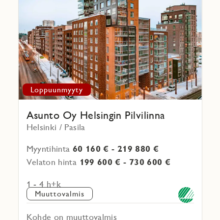
projektista
Loppuunmyyty
Asunto Oy Helsingin Pilvilinna
Helsinki / Pasila
Myyntihinta
60 160 € - 219 880 €
Velaton hinta
199 600 € - 730 600 €
1 - 4 h+k
Muuttovalmis
Kohde on muuttovalmis