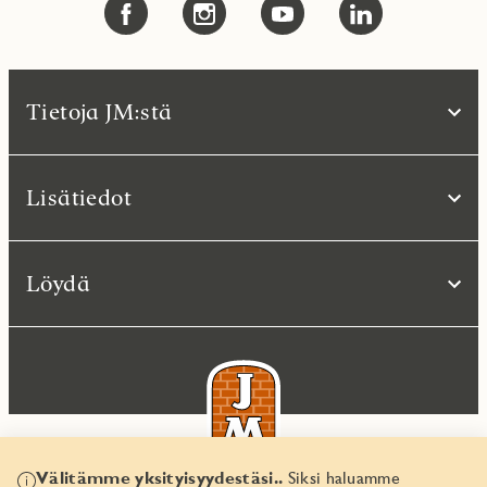
Tietoja JM:stä
Lisätiedot
Löydä
Välitämme yksityisyydestäsi..
Siksi haluamme