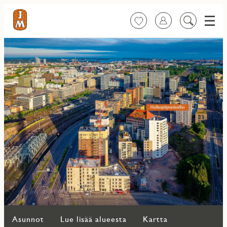
Valik
Suosikit
Kirjaudu sisään
Etsi
sisältöä
Asunnot
Lue lisää alueesta
Kartta