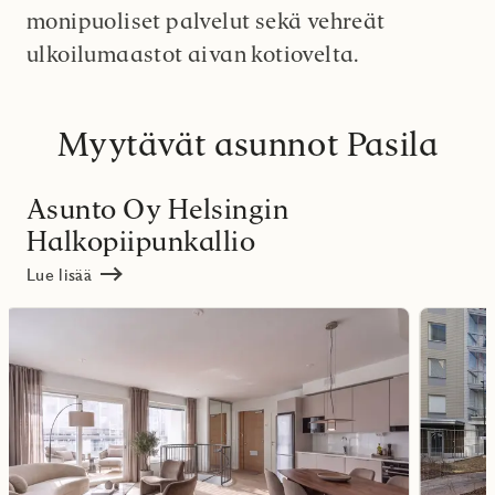
monipuoliset palvelut sekä vehreät
ulkoilumaastot aivan kotiovelta.
Myytävät asunnot Pasila
Asunto Oy Helsingin
Halkopiipunkallio
Lue lisää
Lue
Lue
lisää
lisää
ritmarkering
Favoritmarker
kohteesta
kohteesta