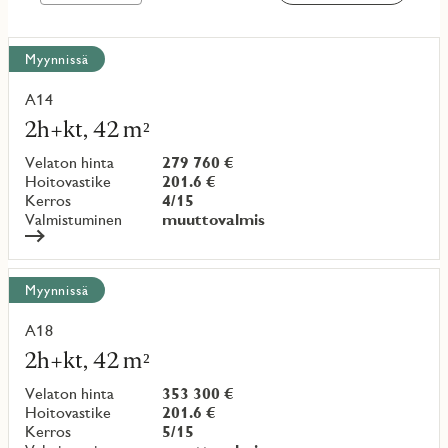
Näytä
Myynnissä
kaikki
kohteet
A14
Lue
lisää
2h+kt, 42 m²
kohteesta
Velaton hinta
279 760 €
Hoitovastike
201.6 €
Kerros
4/15
Valmistuminen
muuttovalmis
Myynnissä
A18
Lue
lisää
2h+kt, 42 m²
kohteesta
Velaton hinta
353 300 €
Hoitovastike
201.6 €
Kerros
5/15