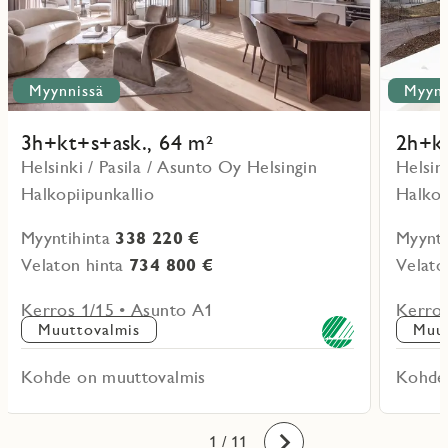
Myynnissä
Myynn
3h+kt+s+ask., 64 m²
2h+kt
Helsinki / Pasila / Asunto Oy Helsingin
Helsin
Halkopiipunkallio
Halkop
Myyntihinta
338 220 €
Myynti
Velaton hinta
734 800 €
Velato
Kerros 1/15 • Asunto A1
Kerros
Muuttovalmis
Muut
Kohde on muuttovalmis
Kohde
10
11
1
2
3
4
5
6
7
8
9
/ 11
Eteenpäin