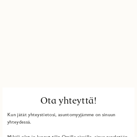
Ota yhteyttä!
Kun jätät yhteystietosi, asuntomyyjämme on sinuun
yhteydessä.
Mikäli olet jo luonut tilin Omille sivuille, sinua pyydetään