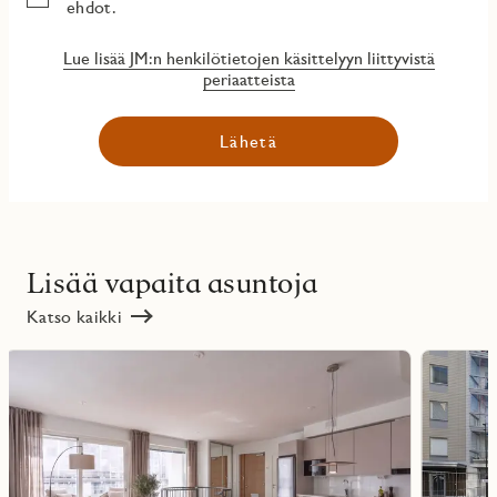
ehdot.
Lue lisää JM:n henkilötietojen käsittelyyn liittyvistä
periaatteista
Lähetä
Lisää vapaita asuntoja
Katso kaikki
Lue
Lue
lisää
lisää
ritmarkering
Favoritmarker
kohteesta
kohteesta