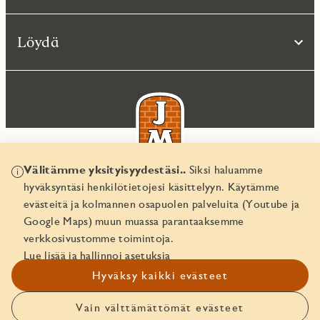
Löydä
Välitämme yksityisyydestäsi..
Siksi haluamme
hyväksyntäsi henkilötietojesi käsittelyyn. Käytämme
© JM Suomi OY 2026
evästeitä ja kolmannen osapuolen palveluita (Youtube ja
Yritystunnus 1974161-8
Google Maps) muun muassa parantaaksemme
verkkosivustomme toimintoja.
Lue lisää ja hallinnoi asetuksia
Hyväksy kaikki evästeet
Vain välttämättömät evästeet
Ota yhteyttä!