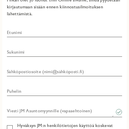
kirjautumaan sisään ennen kiinnostusilmoituksen
lähettämistä.
Etunimi
Sukunimi
Sähköpostiosoite (nimi@sähköposti.fi)
Puhelin
Viesti JM Asuntomyynnille (vapaaehtoinen)​
Hyväksyn JM:n henkilötietojen käyttöä koskevat