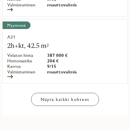
Valmistuminen
muuttovalmis
Myynnissä
A31
Lue
lisää
2h+kt, 42.5 m²
kohteesta
Velaton hinta
387 000 €
Hoitovastike
204 €
Kerros
9/15
Valmistuminen
muuttovalmis
Näytä kaikki kohteet