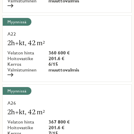
Valmistuminen
muuttovalmis
Myynnissä
A22
Lue
lisää
2h+kt, 42 m²
kohteesta
Velaton hinta
360 600 €
Hoitovastike
201.6 €
Kerros
6/15
Valmistuminen
muuttovalmis
Myynnissä
A26
Lue
lisää
2h+kt, 42 m²
kohteesta
Velaton hinta
367 800 €
Hoitovastike
201.6 €
Kerros
7/15