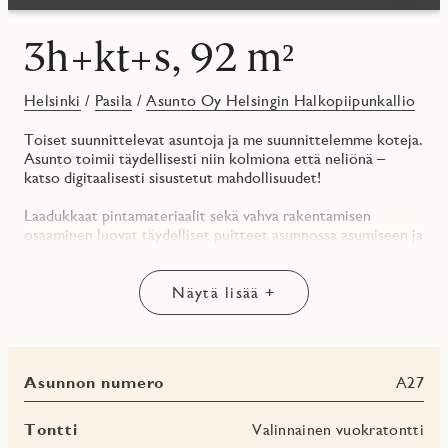
3h+kt+s, 92 m²
Helsinki
/
Pasila
/
Asunto Oy Helsingin Halkopiipunkallio
Toiset suunnittelevat asuntoja ja me suunnittelemme koteja.
Asunto toimii täydellisesti niin kolmiona että neliönä –
katso digitaalisesti sisustetut mahdollisuudet!
Laadukkaat pintamateriaalit sekä vahva rakentamisen
osaaminen luovat täydelliset puitteet asunnossa asumiseen ja
siellä pitkään viihtymiseen. Asuntopohjaa suunniteltaessa oli
suunnittelijoilla kirkkaana mielikuvat väljästä
kaupunkiasumisesta. Asunnossa löytyy mm. seitsemän
Näytä lisää +
ikkunaa (itään, etelään), eteläparvekkeella ihana pilari,
saarekkeellinen kulmakeittotila, jossa on vielä ikkuna.
Päämakuuhuoneen jatkona pukeutumistila, joka tuo arkeen
ripauksen luksusta.
Asunnon numero
A27
Parvekkeelta näkymät sisäpihalle ja viereiselle
Halkopiipunkalliolle ks. kuvat
Tontti
Valinnainen vuokratontti