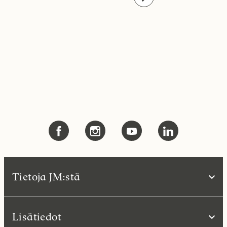
Tietoja JM:stä
Lisätiedot