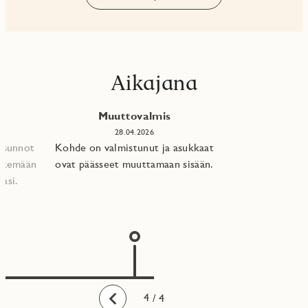
Aikajana
Muuttovalmis
28.04.2026
 asunnot
Kohde on valmistunut ja asukkaat
tekemään
ovat päässeet muuttamaan sisään.
asi.​
1
2
3
4
/ 4
Taaksepäin