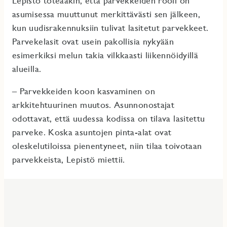
Lepistö toteaakin, että parvekkeiden rooli on
asumisessa muuttunut merkittävästi sen jälkeen,
kun uudisrakennuksiin tulivat lasitetut parvekkeet.
Parvekelasit ovat usein pakollisia nykyään
esimerkiksi melun takia vilkkaasti liikennöidyillä
alueilla.
– Parvekkeiden koon kasvaminen on
arkkitehtuurinen muutos. Asunnonostajat
odottavat, että uudessa kodissa on tilava lasitettu
parveke. Koska asuntojen pinta-alat ovat
oleskelutiloissa pienentyneet, niin tilaa toivotaan
parvekkeista, Lepistö miettii.