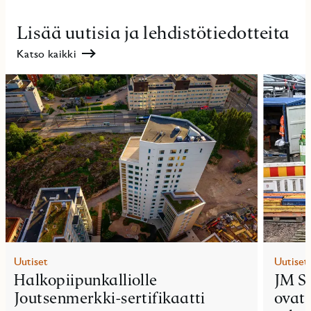
Lisää uutisia ja lehdistötiedotteita
Katso kaikki
Uutiset
Uutiset
Halkopiipunkalliolle
JM S
Joutsenmerkki-sertifikaatti
ovat 