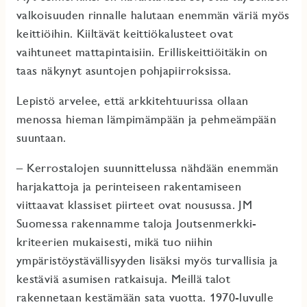
valkoisuuden rinnalle halutaan enemmän väriä myös
keittiöihin. Kiiltävät keittiökalusteet ovat
vaihtuneet mattapintaisiin. Erilliskeittiöitäkin on
taas näkynyt asuntojen pohjapiirroksissa.
Lepistö arvelee, että arkkitehtuurissa ollaan
menossa hieman lämpimämpään ja pehmeämpään
suuntaan.
– Kerrostalojen suunnittelussa nähdään enemmän
harjakattoja ja perinteiseen rakentamiseen
viittaavat klassiset piirteet ovat nousussa. JM
Suomessa rakennamme taloja Joutsenmerkki-
kriteerien mukaisesti, mikä tuo niihin
ympäristöystävällisyyden lisäksi myös turvallisia ja
kestäviä asumisen ratkaisuja. Meillä talot
rakennetaan kestämään sata vuotta. 1970-luvulle