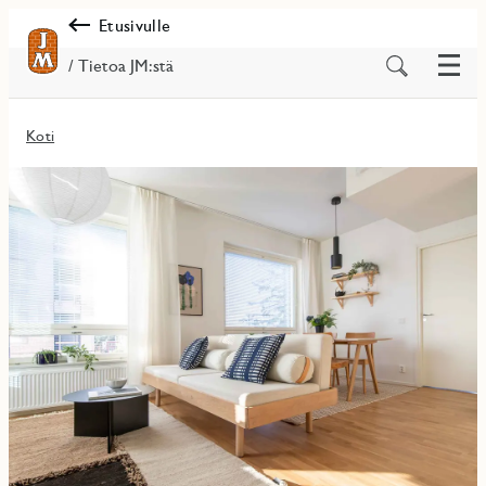
Etusivulle
Valik
Etsi
/ Tietoa JM:stä
sisältöä
Koti