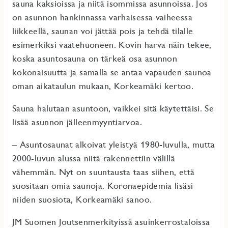
sauna kaksioissa ja niitä isommissa asunnoissa. Jos
on asunnon hankinnassa varhaisessa vaiheessa
liikkeellä, saunan voi jättää pois ja tehdä tilalle
esimerkiksi vaatehuoneen. Kovin harva näin tekee,
koska asuntosauna on tärkeä osa asunnon
kokonaisuutta ja samalla se antaa vapauden saunoa
oman aikataulun mukaan, Korkeamäki kertoo.
Sauna halutaan asuntoon, vaikkei sitä käytettäisi. Se
lisää asunnon jälleenmyyntiarvoa.
– Asuntosaunat alkoivat yleistyä 1980-luvulla, mutta
2000-luvun alussa niitä rakennettiin välillä
vähemmän. Nyt on suuntausta taas siihen, että
suositaan omia saunoja. Koronaepidemia lisäsi
niiden suosiota, Korkeamäki sanoo.
JM Suomen Joutsenmerkityissä asuinkerrostaloissa