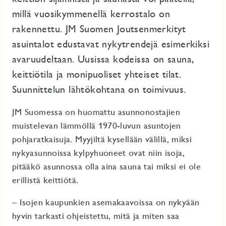
millä vuosikymmenellä kerrostalo on
rakennettu. JM Suomen Joutsenmerkityt
asuintalot edustavat nykytrendejä esimerkiksi
avaruudeltaan. Uusissa kodeissa on sauna,
keittiötila ja monipuoliset yhteiset tilat.
Suunnittelun lähtökohtana on toimivuus.
JM Suomessa on huomattu asunnonostajien
muistelevan lämmöllä 1970-luvun asuntojen
pohjaratkaisuja. Myyjiltä kysellään välillä, miksi
nykyasunnoissa kylpyhuoneet ovat niin isoja,
pitääkö asunnossa olla aina sauna tai miksi ei ole
erillistä keittiötä.
– Isojen kaupunkien asemakaavoissa on nykyään
hyvin tarkasti ohjeistettu, mitä ja miten saa