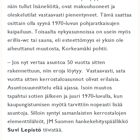
näin tullut lisäneliöitä, ovat makuuhuoneet ja
oleskelutilat vastaavasti pienentyneet. Tämä saattaa
osittain olla syynä 1970-luvun pohjaratkaisujen
kaipailuun. Toisaalta nykyasunnoissa on usein myös
erillis-wc tai sauna, eli esteettömyys ei yksin ole
aiheuttanut muutosta, Korkeamäki pohtii.
– Jos nyt vertaa asuntoa 50 vuotta sitten
rakennettuun, niin eroja löytyy. Vastaavasti, sata
vuotta sitten kerrostaloasunnot olivat erilaisia.
Asuntosuunnittelu elää ajassa. Isoin muutos
tapahtui sotien jälkeen ja juuri 1970-luvulla, kun
kaupungistumisen myötä tarvittiin nopeasti lisää
asuntoja. Silloin syntyi samanlaisten kerrostalojen
elementtilähiöt, JM Suomen hankekehityspäällikkö
Suvi Lepistö
tiivistää.