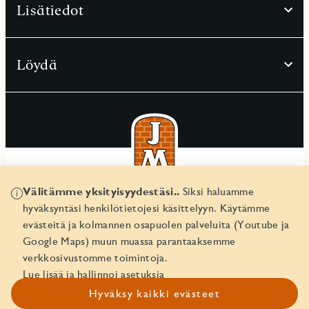
Lisätiedot
Löydä
Välitämme yksityisyydestäsi..
Siksi haluamme
© JM Suomi OY 2026
hyväksyntäsi henkilötietojesi käsittelyyn. Käytämme
Yritystunnus 1974161-8
evästeitä ja kolmannen osapuolen palveluita (Youtube ja
Google Maps) muun muassa parantaaksemme
verkkosivustomme toimintoja.
Lue lisää ja hallinnoi asetuksia
Hyväksy kaikki evästeet