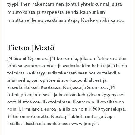
tyypillinen rakentaminen johtui yhteiskunnallisista
muutoksista ja tarpeesta tehdä kaupunkiin
muuttaneille nopeasti asuntoja, Korkeamäki sanoo.
Tietoa JM:stä
JM Suomi Oy on osa JM-konsernia, joka on Pohjoismaiden
johtava asuntorakentaja ja asuinalueiden kehittäjä. Yhtiön
toiminta keskittyy uudisrakentamiseen houkuttelevilla
sijainneilla, painopisteenä suurkaupunkialueet ja
kasvukeskukset Ruotsissa, Norjassa ja Suomessa. JM
toimii pitkäjänteisesti ja kestävän kehityksen kysymykset
ovat kiinteä osa liiketoimintaa. Konsernin liikevaihto on
noin 1,1 miljardia euroa ja sillä on noin 1 900 työntekijää.
Yhtiö on noteerattu Nasdaq Tukholman Large Cap -
listalla. Lisätietoja osoitteessa www.jmoy.fi.