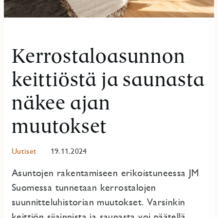
Kerrostaloasunnon
keittiöstä ja saunasta
näkee ajan
muutokset
Uutiset
19.11.2024
Asuntojen rakentamiseen erikoistuneessa JM
Suomessa tunnetaan kerrostalojen
suunnitteluhistorian muutokset. Varsinkin
keittiön sijainnista ja saunasta voi päätellä,