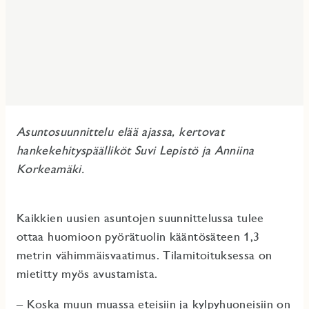
Asuntosuunnittelu elää ajassa, kertovat
hankekehityspäälliköt Suvi Lepistö ja Anniina
Korkeamäki.
Kaikkien uusien asuntojen suunnittelussa tulee
ottaa huomioon pyörätuolin kääntösäteen 1,3
metrin vähimmäisvaatimus. Tilamitoituksessa on
mietitty myös avustamista.
– Koska muun muassa eteisiin ja kylpyhuoneisiin on