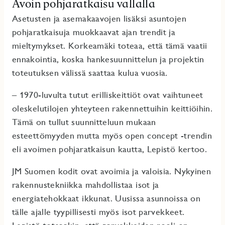
Avoin pohjaratkaisu vallalla
Asetusten ja asemakaavojen lisäksi asuntojen
pohjaratkaisuja muokkaavat ajan trendit ja
mieltymykset. Korkeamäki toteaa, että tämä vaatii
ennakointia, koska hankesuunnittelun ja projektin
toteutuksen välissä saattaa kulua vuosia.
– 1970-luvulta tutut erilliskeittiöt ovat vaihtuneet
oleskelutilojen yhteyteen rakennettuihin keittiöihin.
Tämä on tullut suunnitteluun mukaan
esteettömyyden mutta myös open concept -trendin
eli avoimen pohjaratkaisun kautta, Lepistö kertoo.
JM Suomen kodit ovat avoimia ja valoisia. Nykyinen
rakennustekniikka mahdollistaa isot ja
energiatehokkaat ikkunat. Uusissa asunnoissa on
tälle ajalle tyypillisesti myös isot parvekkeet.