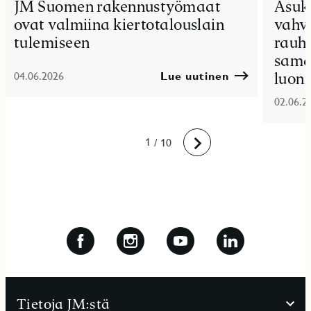
JM Suomen rakennustyömaat
Asuk
ovat valmiina kiertotalouslain
vahvu
tulemiseen
rauha
sama
luon
04.06.2026
Lue uutinen
02.06.2
10
1
2
3
4
5
6
7
8
9
/ 10
Eteenpäin
Tietoja JM:stä