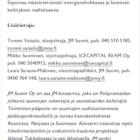
Espoossa määrätietoisesti energiatehokkaana ja kestävän
kehityksen mallialueena.
Lisätietoja:
Tommi Vaisalo, aluejohtaja, JM Suomi, puh. 040 510 5185,
tommi.vaisalo@jmoy.fi
Mikko Suominen, sijoitusjohtaja, ICECAPITAL REAM Oy,
puh. 040 5040915,
mikko.suominen@icecapital.fi
Laura Saraste-Mäkinen, viestintäpäällikkö, JM Suomi, puh.
0400 764 148,
laura.saraste-makinen@jmoy.fi
JM Suomi Oy on osa JM-konsernia, joka on Pohjoismaiden
johtavia asuntojen rakentajia ja asuinalueiden kehittäjiä.
Toiminnan pääpaino on asuntojen uudistuotannossa
pääkaupunkiseuduilla ja isoissa kasvukeskuksissa
Ruotsissa, Norjassa ja Suomessa. Konserni toteuttaa myös
liikekiinteistöihin ja urakointiin kuuluvia projekteja
lähinnä Tukholmassa ja sen lähialueilla. JM pyrkii