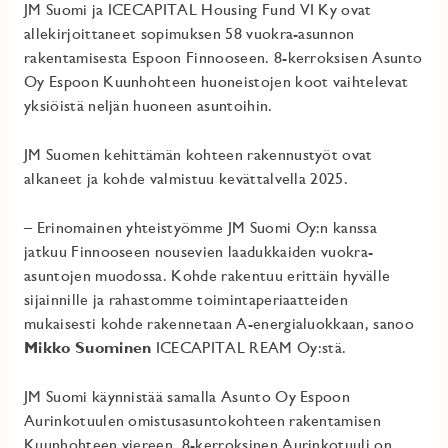
JM Suomi ja ICECAPITAL Housing Fund VI Ky ovat
allekirjoittaneet sopimuksen 58 vuokra-asunnon
rakentamisesta Espoon Finnooseen. 8-kerroksisen Asunto
Oy Espoon Kuunhohteen huoneistojen koot vaihtelevat
yksiöistä neljän huoneen asuntoihin.
JM Suomen kehittämän kohteen rakennustyöt ovat
alkaneet ja kohde valmistuu kevättalvella 2025.
– Erinomainen yhteistyömme JM Suomi Oy:n kanssa
jatkuu Finnooseen nousevien laadukkaiden vuokra-
asuntojen muodossa. Kohde rakentuu erittäin hyvälle
sijainnille ja rahastomme toimintaperiaatteiden
mukaisesti kohde rakennetaan A-energialuokkaan, sanoo
Mikko Suominen
ICECAPITAL REAM Oy:stä.
JM Suomi käynnistää samalla Asunto Oy Espoon
Aurinkotuulen omistusasuntokohteen rakentamisen
Kuunhohteen viereen. 8-kerroksinen Aurinkotuuli on