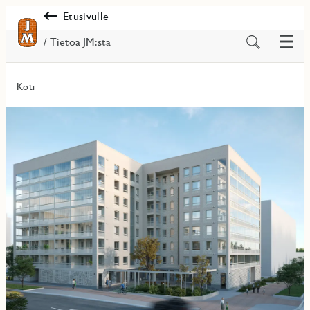
Etusivulle
Valik
Etsi
/ Tietoa JM:stä
sisältöä
Koti