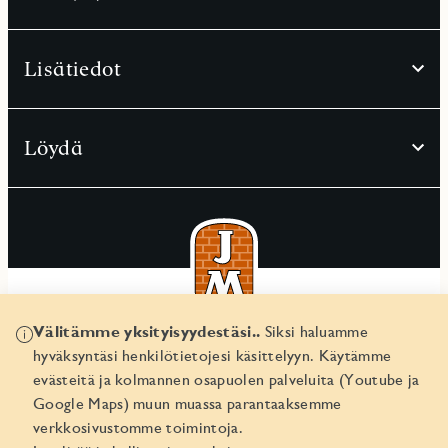
Lisätiedot
Löydä
Välitämme yksityisyydestäsi..
Siksi haluamme
© JM Suomi OY 2026
hyväksyntäsi henkilötietojesi käsittelyyn. Käytämme
Yritystunnus 1974161-8
evästeitä ja kolmannen osapuolen palveluita (Youtube ja
Google Maps) muun muassa parantaaksemme
verkkosivustomme toimintoja.