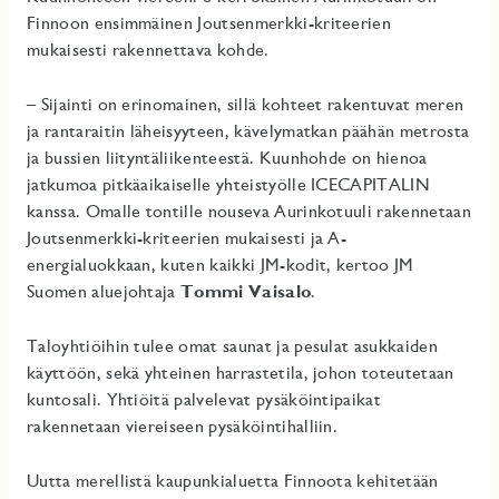
Finnoon ensimmäinen Joutsenmerkki-kriteerien
mukaisesti rakennettava kohde.
– Sijainti on erinomainen, sillä kohteet rakentuvat meren
ja rantaraitin läheisyyteen, kävelymatkan päähän metrosta
ja bussien liityntäliikenteestä. Kuunhohde on hienoa
jatkumoa pitkäaikaiselle yhteistyölle ICECAPITALIN
kanssa. Omalle tontille nouseva Aurinkotuuli rakennetaan
Joutsenmerkki-kriteerien mukaisesti ja A-
energialuokkaan, kuten kaikki JM-kodit, kertoo JM
Suomen aluejohtaja
Tommi Vaisalo
.
Taloyhtiöihin tulee omat saunat ja pesulat asukkaiden
käyttöön, sekä yhteinen harrastetila, johon toteutetaan
kuntosali. Yhtiöitä palvelevat pysäköintipaikat
rakennetaan viereiseen pysäköintihalliin.
Uutta merellistä kaupunkialuetta Finnoota kehitetään