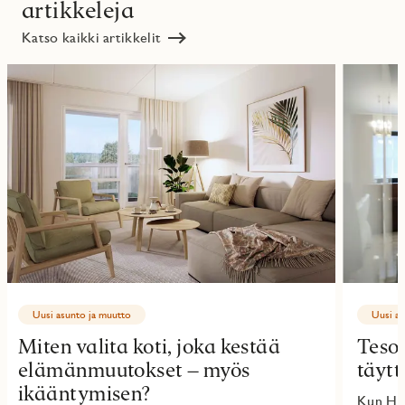
artikkeleja
Katso kaikki artikkelit
Uusi asunto ja muutto
Uusi as
Miten valita koti, joka kestää
Tesom
elämänmuutokset – myös
täyt
ikääntymisen?
Kun Hel