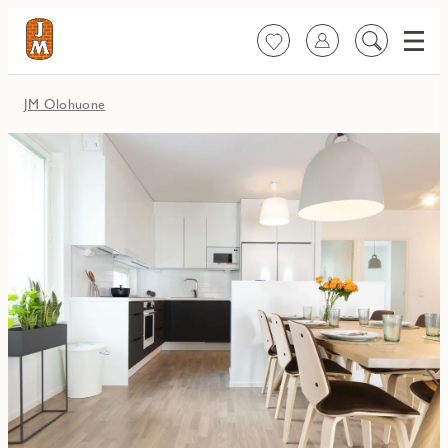
Valik
Suosikit
Kirjaudu sisään
Etsi
sisältöä
JM Olohuone