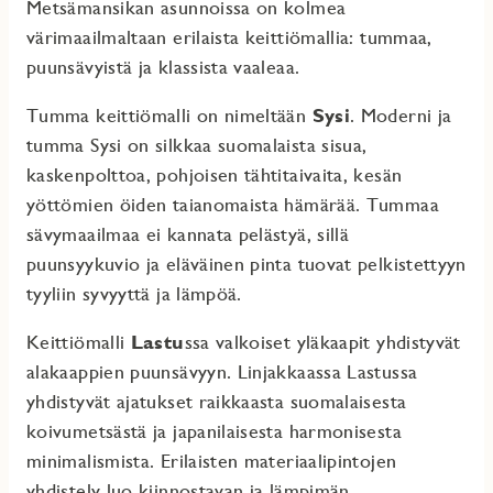
Metsämansikan asunnoissa on kolmea
värimaailmaltaan erilaista keittiömallia: tummaa,
puunsävyistä ja klassista vaaleaa.
Tumma keittiömalli on nimeltään
Sysi
. Moderni ja
tumma Sysi on silkkaa suomalaista sisua,
kaskenpolttoa, pohjoisen tähtitaivaita, kesän
yöttömien öiden taianomaista hämärää. Tummaa
sävymaailmaa ei kannata pelästyä, sillä
puunsyykuvio ja eläväinen pinta tuovat pelkistettyyn
tyyliin syvyyttä ja lämpöä.
Keittiömalli
Lastu
ssa valkoiset yläkaapit yhdistyvät
alakaappien puunsävyyn. Linjakkaassa Lastussa
yhdistyvät ajatukset raikkaasta suomalaisesta
koivumetsästä ja japanilaisesta harmonisesta
minimalismista. Erilaisten materiaalipintojen
yhdistely luo kiinnostavan ja lämpimän