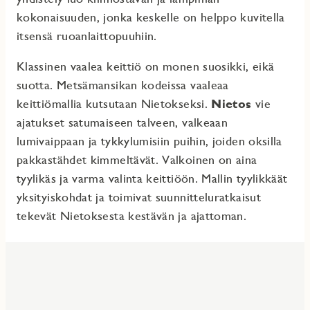
kokonaisuuden, jonka keskelle on helppo kuvitella
itsensä ruoanlaittopuuhiin.
Klassinen vaalea keittiö on monen suosikki, eikä
suotta. Metsämansikan kodeissa vaaleaa
keittiömallia kutsutaan Nietokseksi.
Nietos
vie
ajatukset satumaiseen talveen, valkeaan
lumivaippaan ja tykkylumisiin puihin, joiden oksilla
pakkastähdet kimmeltävät. Valkoinen on aina
tyylikäs ja varma valinta keittiöön. Mallin tyylikkäät
yksityiskohdat ja toimivat suunnitteluratkaisut
tekevät Nietoksesta kestävän ja ajattoman.