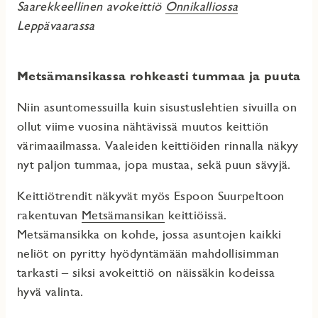
Saarekkeellinen avokeittiö
Onnikalliossa
Leppävaarassa
Metsämansikassa rohkeasti tummaa ja puuta
Niin asuntomessuilla kuin sisustuslehtien sivuilla on
ollut viime vuosina nähtävissä muutos keittiön
värimaailmassa. Vaaleiden keittiöiden rinnalla näkyy
nyt paljon tummaa, jopa mustaa, sekä puun sävyjä.
Keittiötrendit näkyvät myös Espoon Suurpeltoon
rakentuvan
Metsämansikan
keittiöissä.
Metsämansikka on kohde, jossa asuntojen kaikki
neliöt on pyritty hyödyntämään mahdollisimman
tarkasti – siksi avokeittiö on näissäkin kodeissa
hyvä valinta.