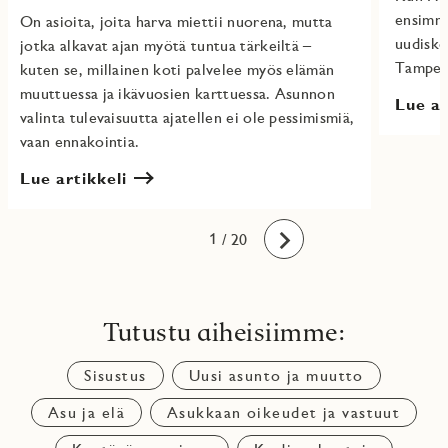
ensimmä
On asioita, joita harva miettii nuorena, mutta
uudisko
jotka alkavat ajan myötä tuntua tärkeiltä –
Tampere
kuten se, millainen koti palvelee myös elämän
muuttuessa ja ikävuosien karttuessa. Asunnon
Lue ar
valinta tulevaisuutta ajatellen ei ole pessimismiä,
vaan ennakointia.
Lue artikkeli
10
11
12
13
14
15
16
17
18
19
20
1
2
3
4
5
6
7
8
9
/ 20
Eteenpäin
Tutustu aiheisiimme:
Sisustus
Uusi asunto ja muutto
Asu ja elä
Asukkaan oikeudet ja vastuut