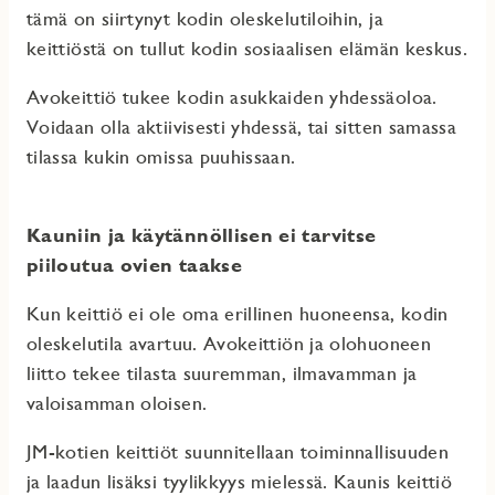
tämä on siirtynyt kodin oleskelutiloihin, ja
keittiöstä on tullut kodin sosiaalisen elämän keskus.
Avokeittiö tukee kodin asukkaiden yhdessäoloa.
Voidaan olla aktiivisesti yhdessä, tai sitten samassa
tilassa kukin omissa puuhissaan.
Kauniin ja käytännöllisen ei tarvitse
piiloutua ovien taakse
Kun keittiö ei ole oma erillinen huoneensa, kodin
oleskelutila avartuu. Avokeittiön ja olohuoneen
liitto tekee tilasta suuremman, ilmavamman ja
valoisamman oloisen.
JM-kotien keittiöt suunnitellaan toiminnallisuuden
ja laadun lisäksi tyylikkyys mielessä. Kaunis keittiö