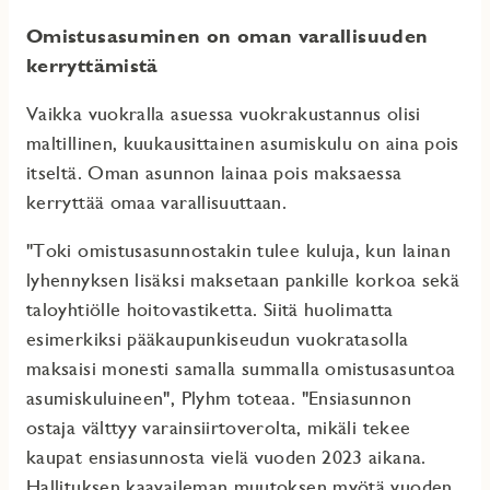
Omistusasuminen on oman varallisuuden
kerryttämistä
Vaikka vuokralla asuessa vuokrakustannus olisi
maltillinen, kuukausittainen asumiskulu on aina pois
itseltä. Oman asunnon lainaa pois maksaessa
kerryttää omaa varallisuuttaan.
"Toki omistusasunnostakin tulee kuluja, kun lainan
lyhennyksen lisäksi maksetaan pankille korkoa sekä
taloyhtiölle hoitovastiketta. Siitä huolimatta
esimerkiksi pääkaupunkiseudun vuokratasolla
maksaisi monesti samalla summalla omistusasuntoa
asumiskuluineen", Plyhm toteaa. "Ensiasunnon
ostaja välttyy varainsiirtoverolta, mikäli tekee
kaupat ensiasunnosta vielä vuoden 2023 aikana.
Hallituksen kaavaileman muutoksen myötä vuoden