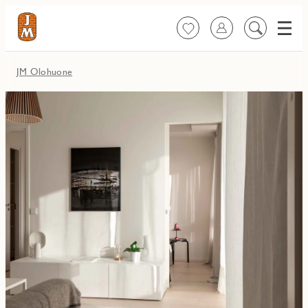
Valik
Suosikit
Kirjaudu sisään
Etsi
sisältöä
JM Olohuone