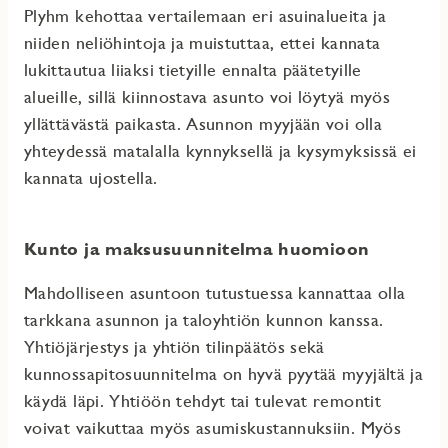
Plyhm kehottaa vertailemaan eri asuinalueita ja
niiden neliöhintoja ja muistuttaa, ettei kannata
lukittautua liiaksi tietyille ennalta päätetyille
alueille, sillä kiinnostava asunto voi löytyä myös
yllättävästä paikasta. Asunnon myyjään voi olla
yhteydessä matalalla kynnyksellä ja kysymyksissä ei
kannata ujostella.
Kunto ja maksusuunnitelma huomioon
Mahdolliseen asuntoon tutustuessa kannattaa olla
tarkkana asunnon ja taloyhtiön kunnon kanssa.
Yhtiöjärjestys ja yhtiön tilinpäätös sekä
kunnossapitosuunnitelma on hyvä pyytää myyjältä ja
käydä läpi. Yhtiöön tehdyt tai tulevat remontit
voivat vaikuttaa myös asumiskustannuksiin. Myös