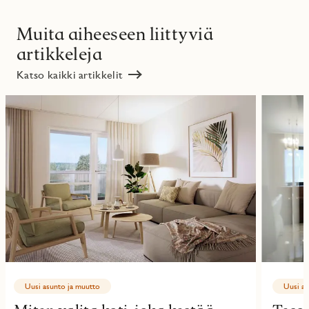
Muita aiheeseen liittyviä
artikkeleja
Katso kaikki artikkelit
Uusi asunto ja muutto
Uusi as