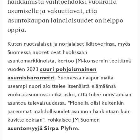
hankkimista vaihtoehdoksi vuokralla
asumiselle ja vakuuttavat, että
asuntokaupan lainalaisuudet on helppo
oppia.
Kuten ruotsalaiset ja norjalaiset ikätoverinsa, myös
Suomessa nuoret ovat huolissaan
asuntomarkkinoista, kertoo JM-konsernin teettämä
vuoden 2023
suuri pohjoismainen
asumisbarometri
. Suomessa naapurimaita
useampi nuori aloittelee itsenäistä elämäänsä
vuokra-asunnossa eikä usko, että tulee omistamaan
asuntoa tulevaisuudessa. "Monella olisi kuitenkin
paremmat mahdollisuudet asunnon hankintaan kuin
kuvitteleekaan", rohkaisee JM Suomen
asuntomyyjä Sirpa Plyhm
.