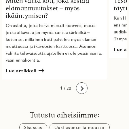
Miten valita koti, joka kestää
Tesom
elämänmuutokset – myös
täyt
ikääntymisen?
Kun Hel
ensimmä
On asioita, joita harva miettii nuorena, mutta
uudisko
jotka alkavat ajan myötä tuntua tärkeiltä –
Tampere
kuten se, millainen koti palvelee myös elämän
muuttuessa ja ikävuosien karttuessa. Asunnon
Lue ar
valinta tulevaisuutta ajatellen ei ole pessimismiä,
vaan ennakointia.
Lue artikkeli
10
11
12
13
14
15
16
17
18
19
20
1
2
3
4
5
6
7
8
9
/ 20
Eteenpäin
Tutustu aiheisiimme:
Sisustus
Uusi asunto ja muutto