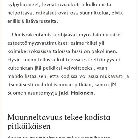
kylpyhuoneet, leveät oviaukot ja kulkemista
helpottavat ratkaisut ovat osa suunnittelua, eivät
erillisiä lisävarusteita.
– Uudisrakentamista ohjaavat myös lainmukaiset
esteettömyysvaatimukset: esimerkiksi yli
kolmikerroksisissa taloissa hissi on pakollinen.
Hyvin suunnitellussa kohteessa esteettömyys ei
kuitenkaan jää pelkäksi velvoitteeksi, vaan
mahdollistaa sen, että kodissa voi asua mukavasti ja
itsenäisesti mahdollisimman pitkään, sanoo JM
Suomen asuntomyyjä
Jaki Halonen.
Muunneltavuus tekee kodista
pitkäikäisen
Asunnon muunneltavuus rakennusvaiheessa