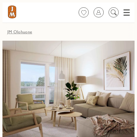
Valik
Suosikit
Kirjaudu sisään
Etsi
sisältöä
JM Olohuone