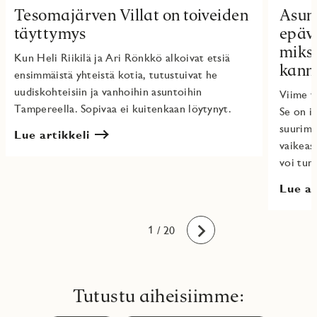
Tesomajärven Villat on toiveiden
Asun
täyttymys
epäv
miksi
Kun Heli Riikilä ja Ari Rönkkö alkoivat etsiä
kann
ensimmäistä yhteistä kotia, tutustuivat he
uudiskohteisiin ja vanhoihin asuntoihin
Viime v
Tampereella. Sopivaa ei kuitenkaan löytynyt.
Se on i
suurimm
Lue artikkeli
vaikeas
voi tunt
Lue ar
10
11
12
13
14
15
16
17
18
19
20
1
2
3
4
5
6
7
8
9
/ 20
Eteenpäin
Tutustu aiheisiimme: