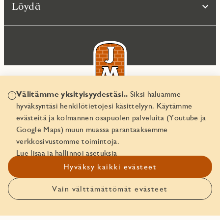
Löydä
Välitämme yksityisyydestäsi..
Siksi haluamme
hyväksyntäsi henkilötietojesi käsittelyyn. Käytämme
© JM Suomi OY 2026
evästeitä ja kolmannen osapuolen palveluita (Youtube ja
Yritystunnus 1974161-8
Google Maps) muun muassa parantaaksemme
verkkosivustomme toimintoja.
Lue lisää ja hallinnoi asetuksia
Hyväksy kaikki evästeet
Vain välttämättömät evästeet