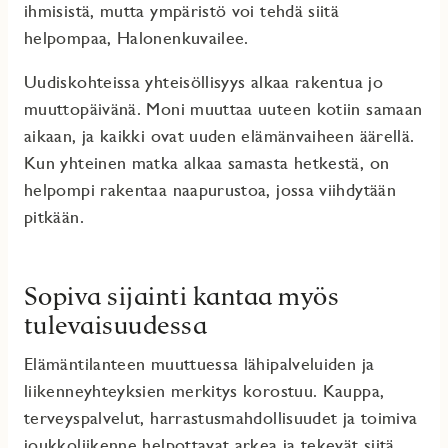
ihmisistä, mutta ympäristö voi tehdä siitä
helpompaa, Halonenkuvailee.
Uudiskohteissa yhteisöllisyys alkaa rakentua jo
muuttopäivänä. Moni muuttaa uuteen kotiin samaan
aikaan, ja kaikki ovat uuden elämänvaiheen äärellä.
Kun yhteinen matka alkaa samasta hetkestä, on
helpompi rakentaa naapurustoa, jossa viihdytään
pitkään.
Sopiva sijainti kantaa myös
tulevaisuudessa
Elämäntilanteen muuttuessa lähipalveluiden ja
liikenneyhteyksien merkitys korostuu. Kauppa,
terveyspalvelut, harrastusmahdollisuudet ja toimiva
joukkoliikenne helpottavat arkea ja tekevät siitä