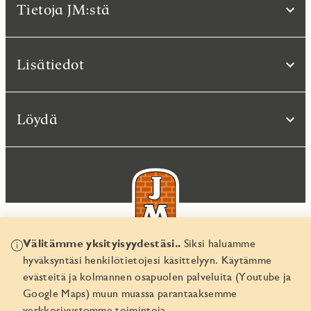
Tietoja JM:stä
Lisätiedot
Löydä
Välitämme yksityisyydestäsi..
Siksi haluamme
hyväksyntäsi henkilötietojesi käsittelyyn. Käytämme
© JM Suomi OY 2026
evästeitä ja kolmannen osapuolen palveluita (Youtube ja
Yritystunnus 1974161-8
Google Maps) muun muassa parantaaksemme
verkkosivustomme toimintoja.