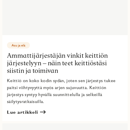
Asu ja elä
Ammattijärjestäjän vinkit keittiön
järjestelyyn – näin teet keittiöstäsi
siistin ja toimivan
Keittiö on koko kodin sydän, joten sen järjestys tukee
paitsi viihtyvyyttä myös arjen sujuvuutta. Keittiön
järjestys syntyy hyvällä suunnittelulla ja selkeillä
säilytysratkaisuilla.
Lue artikkeli