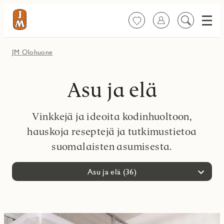
Valik
Suosikit
Kirjaudu sisään
Etsi
sisältöä
JM Olohuone
Asu ja elä
Vinkkejä ja ideoita kodinhuoltoon,
hauskoja reseptejä ja tutkimustietoa
suomalaisten asumisesta.
Asu ja elä (36)
Kaikki (102)
Sisustus (25)
Kodinrakentaja (10)
Uusi asunto ja muutto (21)
Asu ja elä (36)
Asukkaan oikeudet ja vastuut (2)
Kestävä asuminen (8)