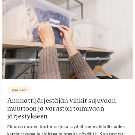
Asu ja elä
Ammattijärjestäjän vinkit sujuvaan
muuttoon ja varaston toimivaan
järjestykseen
Muutto uuteen kotiin tarjoaa täydellisen mahdollisuuden
karsia tavaraa ja aloittaa puhtaalta pöydältä. Kun tavarat