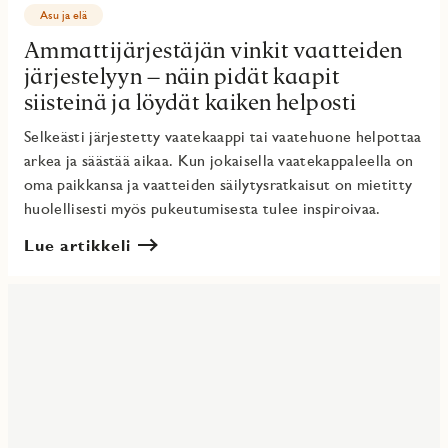
Asu ja elä
Ammattijärjestäjän vinkit vaatteiden
järjestelyyn – näin pidät kaapit
siisteinä ja löydät kaiken helposti
Selkeästi järjestetty vaatekaappi tai vaatehuone helpottaa
arkea ja säästää aikaa. Kun jokaisella vaatekappaleella on
oma paikkansa ja vaatteiden säilytysratkaisut on mietitty
huolellisesti myös pukeutumisesta tulee inspiroivaa.
Lue artikkeli