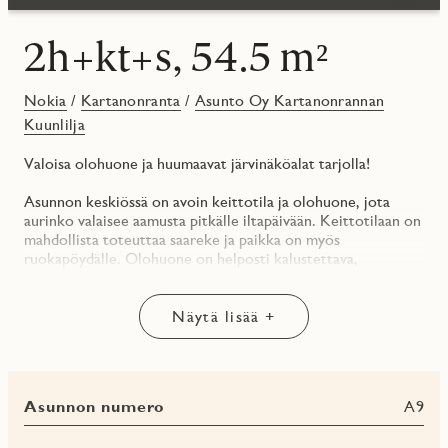
2h+kt+s, 54.5 m²
Nokia
/
Kartanonranta
/
Asunto Oy Kartanonrannan
Kuunlilja
Valoisa olohuone ja huumaavat järvinäköalat tarjolla!
Asunnon keskiössä on avoin keittotila ja olohuone, jota
aurinko valaisee aamusta pitkälle iltapäivään. Keittotilaan on
mahdollista toteuttaa saareke ja paikka on myös
ruokapöydälle. Olohuone on helposti kalustettava,
seinäpintaa riittää kirjahyllylle, tv-tasolle jne. Tilava parveke,
jolla nauttia aamukahveista järvimaisemaa ihaillen.
Näytä lisää +
Asunto Oy Kartanonrannan Kuunlilja rakentuu omalle
tontilleen uudelle Kartanonrannan asuinalueelle
Nokianvirran rantaan, Pyhäjärven mahtavien vesireittien
äärelle. Monipuoliset yhteistilat ja viihtyisä piha-alue tukevat
Asunnon numero
A9
aktiivista elämäntapaa. Koko korttelin asukkaiden käyttöön
rakentuu rantasauna, jossa voit nauttia rentouttavista