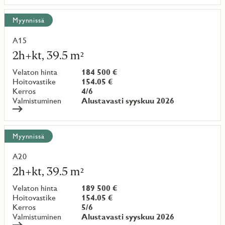
Myynnissä
A15
Lue
lisää
2h+kt, 39.5 m²
kohteesta
Velaton hinta
184 500 €
Hoitovastike
154.05 €
Kerros
4/6
Valmistuminen
Alustavasti syyskuu 2026
Myynnissä
A20
Lue
lisää
2h+kt, 39.5 m²
kohteesta
Velaton hinta
189 500 €
Hoitovastike
154.05 €
Kerros
5/6
Valmistuminen
Alustavasti syyskuu 2026