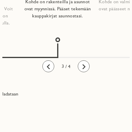
Kohde on rakenteilla ja asunnot
Kohde on valmis
. Voit
ovat myynnissä. Pääset tekemään
ovat päässeet m
nnon
kauppakirjat asunnostasi.​
vulla.
1
2
3
4
/ 4
Taaksepäin
Eteenpäin
ladataan