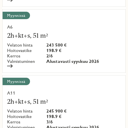
Myynnissä
A6
Lue
lisää
2h+kt+s, 51 m²
kohteesta
Velaton hinta
243 500 €
Hoitovastike
198.9 €
Kerros
2/6
Valmistuminen
Alustavasti syyskuu 2026
Myynnissä
A11
Lue
lisää
2h+kt+s, 51 m²
kohteesta
Velaton hinta
245 900 €
Hoitovastike
198.9 €
Kerros
3/6
Valmistuminen
Alustavasti syyskuu 2026