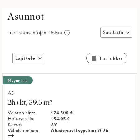
Asunnot
Suodatin
Lue lisää asuntojen tiloista
Lajittele
Taulukko
Näytä
Myynnissä
kaikki
kohteet
A5
Lue
lisää
2h+kt, 39.5 m²
kohteesta
Velaton hinta
174 500 €
Hoitovastike
154.05 €
Kerros
2/6
Valmistuminen
Alustavasti syyskuu 2026