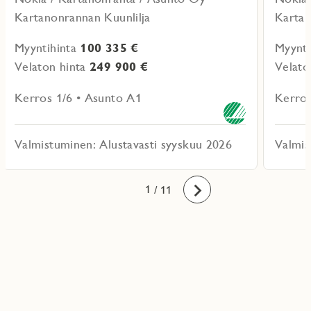
Kartanonrannan Kuunlilja
Kartan
Myyntihinta
100 335 €
Myynti
Velaton hinta
249 900 €
Velato
Kerros 1/6 • Asunto A1
Kerros
Valmistuminen: Alustavasti syyskuu 2026
Valmis
10
11
1
2
3
4
5
6
7
8
9
/ 11
Eteenpäin