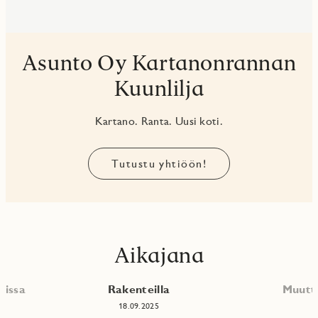
Asunto Oy Kartanonrannan
Kuunlilja
Kartano. Ranta. Uusi koti.
Tutustu yhtiöön!
Aikajana
nissa
Rakenteilla
Muutt
18.09.2025