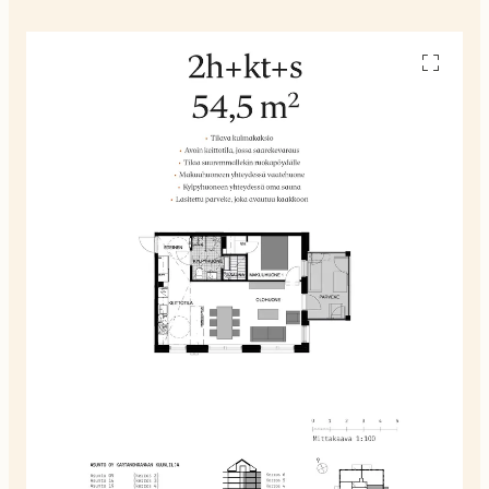
Avaa
pohjakuv