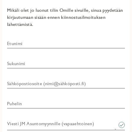
Mikäli olet jo luonut tilin Omille sivuille, sinua pyydetään
kirjautumaan sisään ennen kiinnostusilmoituksen
lähettämistä.
Etunimi
Sukunimi
Sähköpostiosoite (nimi@sähköposti.fi)
Puhelin
Viesti JM Asuntomyynnille (vapaaehtoinen)​