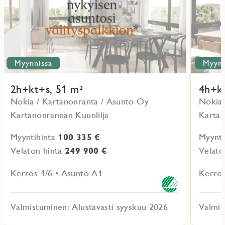
Myynnissä
Myynn
2h+kt+s, 51 m²
4h+kt
Nokia / Kartanonranta / Asunto Oy
Nokia 
Kartanonrannan Kuunlilja
Kartan
Myyntihinta
100 335 €
Myynti
Velaton hinta
249 900 €
Velato
Kerros 1/6 • Asunto A1
Kerros
Valmistuminen: Alustavasti syyskuu 2026
Valmis