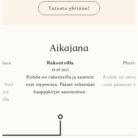
Tutustu yhtiöön!
Aikajana
nissa
Rakenteilla
Muutt
18.09.2025
Kohde on rakenteilla ja asunnot
Kohde on valmis
. Voit
ovat myynnissä. Pääset tekemään
ovat päässeet m
nnon
kauppakirjat asunnostasi.​
vulla.