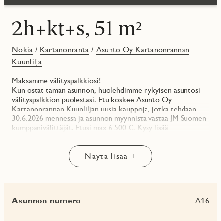
2h+kt+s, 51 m²
Nokia
/
Kartanonranta
/
Asunto Oy Kartanonrannan
Kuunlilja
Maksamme välityspalkkiosi!
Kun ostat tämän asunnon, huolehdimme nykyisen asuntosi
välityspalkkion puolestasi. Etu koskee Asunto Oy
Kartanonrannan Kuunliljan uusia kauppoja, jotka tehdään
30.6.2026 mennessä ja asunnon myynnistä vastaa JM Suomen
kumppanivälittäjät. Etusi max 6 500 €. Kysy lisää
asuntomyynniltämme!
**
Näytä lisää +
Valoisa kulma-asunto suurella olohuoneella ja omalla
saunalla!
Asunnon pohja on helposti kalustettavissa. Olohuoneessa on
Asunnon numero
A16
ikkunat kahteen suuntaan ja tilaa sekä ruokapöydälle että
esimerkiksi kirjahyllylle tai tv-tasolle. Keittotilaan on