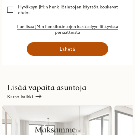
Hyväksyn JM:n henkilötietojen käyttöä koskevat
ehdot.
Lue lisää JM:n henkilötietojen käsittelyyn liittyvistä
periaatteista
Lähetä
Lisää vapaita asuntoja
Katso kaikki
Lue
Lue
lisää
lisää
ritmarkering
Favoritmarker
kohteesta
kohteesta