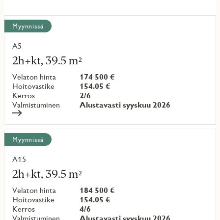
Näytä
Myynnissä
kaikki
kohteet
A5
Lue
lisää
2h+kt, 39.5 m²
kohteesta
Velaton hinta
174 500 €
Hoitovastike
154.05 €
Kerros
2/6
Valmistuminen
Alustavasti syyskuu 2026
Myynnissä
A15
Lue
lisää
2h+kt, 39.5 m²
kohteesta
Velaton hinta
184 500 €
Hoitovastike
154.05 €
Kerros
4/6
Valmistuminen
Alustavasti syyskuu 2026