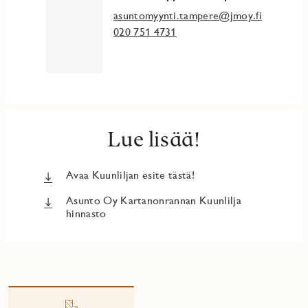
selvittää, mitä henkilötietoja JM Suomi Oy käsittelee ja
asuntomyynti.tampere@jmoy.fi
miten voit oikaista tietojasi tai peruuttaa suostumuksen.
020 751 4731
Lue lisää!
Avaa Kuunliljan esite tästä!
Asunto Oy Kartanonrannan Kuunlilja
hinnasto