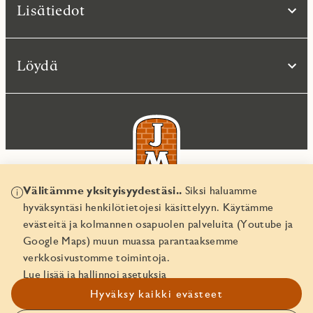
Lisätiedot
Löydä
Välitämme yksityisyydestäsi..
Siksi haluamme
hyväksyntäsi henkilötietojesi käsittelyyn. Käytämme
© JM Suomi OY 2026
evästeitä ja kolmannen osapuolen palveluita (Youtube ja
Yritystunnus 1974161-8
Google Maps) muun muassa parantaaksemme
verkkosivustomme toimintoja.
Lue lisää ja hallinnoi asetuksia
Hyväksy kaikki evästeet