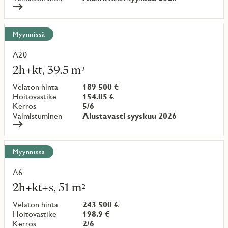
Myynnissä
A20
Lue
lisää
2h+kt, 39.5 m²
kohteesta
Velaton hinta
189 500 €
Hoitovastike
154.05 €
Kerros
5/6
Valmistuminen
Alustavasti syyskuu 2026
Myynnissä
A6
Lue
lisää
2h+kt+s, 51 m²
kohteesta
Velaton hinta
243 500 €
Hoitovastike
198.9 €
Kerros
2/6