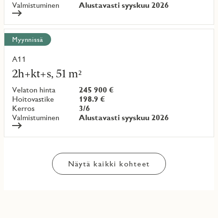
Valmistuminen
Alustavasti syyskuu 2026
Myynnissä
A11
Lue
lisää
2h+kt+s, 51 m²
kohteesta
Velaton hinta
245 900 €
Hoitovastike
198.9 €
Kerros
3/6
Valmistuminen
Alustavasti syyskuu 2026
Näytä kaikki kohteet