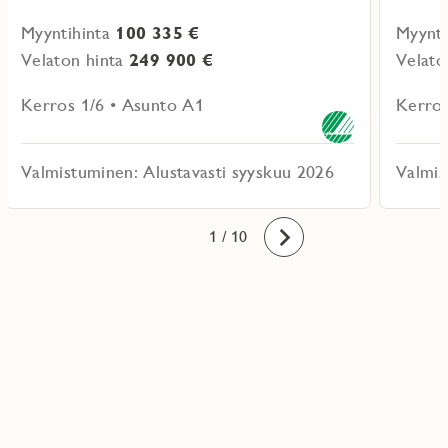
Myyntihinta
100 335 €
Myynti
Velaton hinta
249 900 €
Velato
Kerros 1/6 • Asunto A1
Kerros
Valmistuminen: Alustavasti syyskuu 2026
Valmis
10
1
2
3
4
5
6
7
8
9
/ 10
Eteenpäin