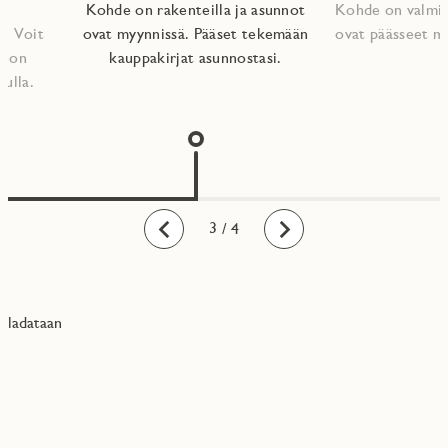
Kohde on rakenteilla ja asunnot
Kohde on valmis
. Voit
ovat myynnissä. Pääset tekemään
ovat päässeet m
nnon
kauppakirjat asunnostasi.​
vulla.
1
2
3
4
/ 4
Taaksepäin
Eteenpäin
ladataan