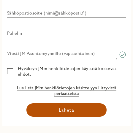
Sähköpostiosoite (nimi@sähköposti.fi)
Puhelin
Viesti JM Asuntomyynnille (vapaaehtoinen)​
Hyväksyn JM:n henkilötietojen käyttöä koskevat
ehdot.
Lue lisää JM:n henkilötietojen käsittelyyn liittyvistä
periaatteista
Lähetä