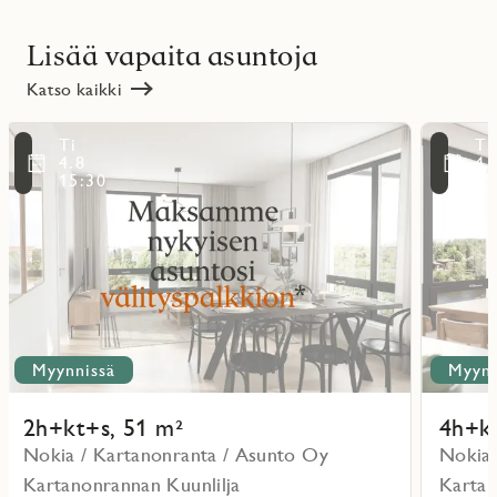
Lisää vapaita asuntoja
Katso kaikki
Lue
Lue
Ti
Ti
lisää
lisää
ritmarkering
Favoritmarker
4.8
4.
kohteesta
kohteesta
15:30
15
Myynnissä
Myynn
2h+kt+s, 51 m²
4h+kt
Nokia / Kartanonranta / Asunto Oy
Nokia 
Kartanonrannan Kuunlilja
Kartan