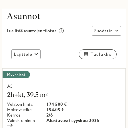
Asunnot
Suodatin
Lue lisää asuntojen tiloista
Lajittele
Taulukko
Näytä
Myynnissä
kaikki
kohteet
A5
Lue
lisää
2h+kt, 39.5 m²
kohteesta
Velaton hinta
174 500 €
Hoitovastike
154.05 €
Kerros
2/6
Valmistuminen
Alustavasti syyskuu 2026