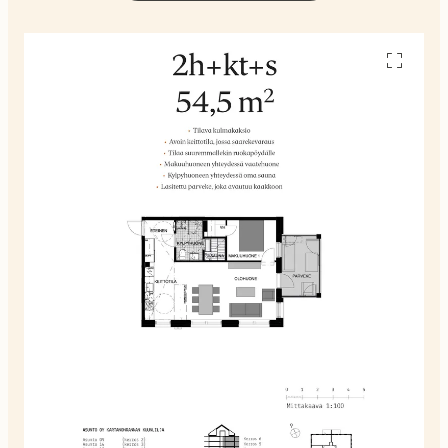
Avaa
pohjakuv