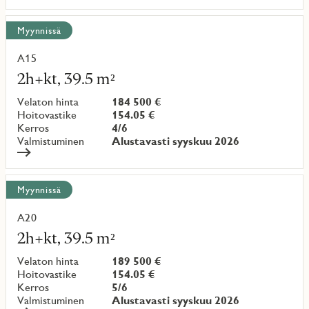
Myynnissä
A15
Lue
lisää
2h+kt, 39.5 m²
kohteesta
Velaton hinta
184 500 €
Hoitovastike
154.05 €
Kerros
4/6
Valmistuminen
Alustavasti syyskuu 2026
Myynnissä
A20
Lue
lisää
2h+kt, 39.5 m²
kohteesta
Velaton hinta
189 500 €
Hoitovastike
154.05 €
Kerros
5/6
Valmistuminen
Alustavasti syyskuu 2026