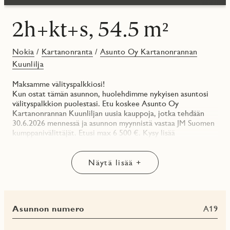
2h+kt+s, 54.5 m²
Nokia
/
Kartanonranta
/
Asunto Oy Kartanonrannan
Kuunlilja
Maksamme välityspalkkiosi!
Kun ostat tämän asunnon, huolehdimme nykyisen asuntosi
välityspalkkion puolestasi. Etu koskee Asunto Oy
Kartanonrannan Kuunliljan uusia kauppoja, jotka tehdään
30.6.2026 mennessä ja asunnon myynnistä vastaa JM Suomen
kumppanivälittäjät. Etusi max 6 500 €. Kysy lisää
asuntomyynniltämme!
**
Näytä lisää +
Valoisa olohuone ja huumaavat järvinäköalat tarjolla!
Asunnon keskiössä on avoin keittotila ja olohuone, jota
aurinko valaisee aamusta pitkälle iltapäivään. Keittotilaan on
Asunnon numero
A19
mahdollista toteuttaa saareke ja paikka on myös
ruokapöydälle. Olohuone on helposti kalustettava,