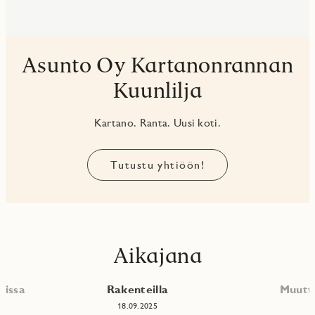
Asunto Oy Kartanonrannan
Kuunlilja
Kartano. Ranta. Uusi koti.
Tutustu yhtiöön!
Aikajana
nissa
Rakenteilla
Muutt
18.09.2025