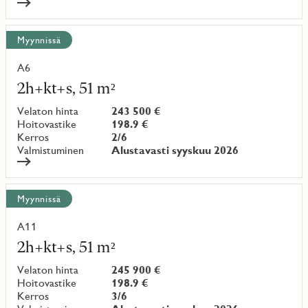
Myynnissä
A6
Lue
lisää
2h+kt+s, 51 m²
kohteesta
Velaton hinta
243 500 €
Hoitovastike
198.9 €
Kerros
2/6
Valmistuminen
Alustavasti syyskuu 2026
Myynnissä
A11
Lue
lisää
2h+kt+s, 51 m²
kohteesta
Velaton hinta
245 900 €
Hoitovastike
198.9 €
Kerros
3/6