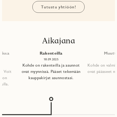
Tutustu yhtiöön!
Aikajana
nissa
Rakenteilla
Muutt
18.09.2025
Kohde on rakenteilla ja asunnot
Kohde on valmis
. Voit
ovat myynnissä. Pääset tekemään
ovat päässeet m
nnon
kauppakirjat asunnostasi.​
vulla.