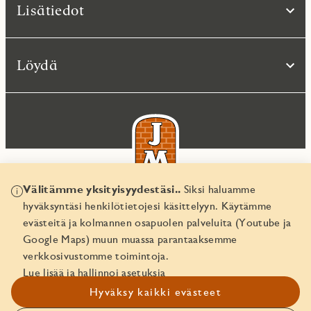
Lisätiedot
Löydä
Välitämme yksityisyydestäsi..
Siksi haluamme
hyväksyntäsi henkilötietojesi käsittelyyn. Käytämme
© JM Suomi OY 2026
evästeitä ja kolmannen osapuolen palveluita (Youtube ja
Yritystunnus 1974161-8
Google Maps) muun muassa parantaaksemme
verkkosivustomme toimintoja.
Lue lisää ja hallinnoi asetuksia
Hyväksy kaikki evästeet