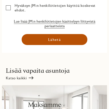
Hyväksyn JM:n henkilötietojen käyttöä koskevat
ehdot.
Lue lisää JM:n henkilötietojen käsittelyyn liittyvistä
periaatteista
Lähetä
Lisää vapaita asuntoja
Katso kaikki
Lue
Lue
lisää
lisää
ritmarkering
Favoritmarker
kohteesta
kohteesta