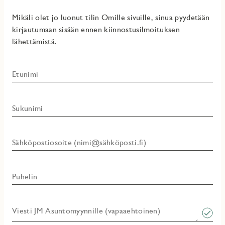
Mikäli olet jo luonut tilin Omille sivuille, sinua pyydetään
kirjautumaan sisään ennen kiinnostusilmoituksen
lähettämistä.
Etunimi
Sukunimi
Sähköpostiosoite (nimi@sähköposti.fi)
Puhelin
Viesti JM Asuntomyynnille (vapaaehtoinen)​