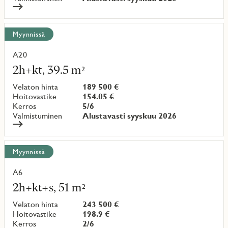
Myynnissä
A20
Lue
lisää
2h+kt, 39.5 m²
kohteesta
Velaton hinta
189 500 €
Hoitovastike
154.05 €
Kerros
5/6
Valmistuminen
Alustavasti syyskuu 2026
Myynnissä
A6
Lue
lisää
2h+kt+s, 51 m²
kohteesta
Velaton hinta
243 500 €
Hoitovastike
198.9 €
Kerros
2/6