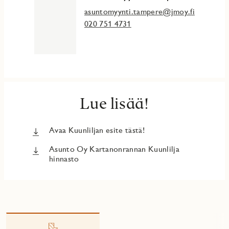
juuri tämän asunnon pohjakuvaa.
asuntomyynti.tampere@jmoy.fi
JM Suomi Oy rekisteröi ja käsittelee antamiasi
020 751 4731
henkilötietoja meidän Asiakas- ja sidosryhmärekisterin
tietosuojaselosteen https://www.jmoy.fi/personal-details/
mukaisesti. Asiakirjassa on lisäksi tietoja siitä, miten voit
selvittää, mitä henkilötietoja JM Suomi Oy käsittelee ja
miten voit oikaista tietojasi tai peruuttaa suostumuksen.
Lue lisää!
Avaa Kuunliljan esite tästä!
Asunto Oy Kartanonrannan Kuunlilja
hinnasto