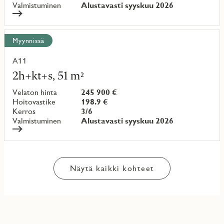
Valmistuminen
Alustavasti syyskuu 2026
Myynnissä
A11
Lue
lisää
2h+kt+s, 51 m²
kohteesta
Velaton hinta
245 900 €
Hoitovastike
198.9 €
Kerros
3/6
Valmistuminen
Alustavasti syyskuu 2026
Näytä kaikki kohteet