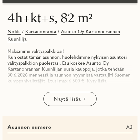
4h+kt+s, 82 m²
Nokia
/
Kartanonranta
/
Asunto Oy Kartanonrannan
Kuunlilja
Maksamme välityspalkkiosi!
Kun ostat tämän asunnon, huolehdimme nykyisen asuntosi
välityspalkkion puolestasi. Etu koskee Asunto Oy
Kartanonrannan Kuunliljan uusia kauppoja, jotka tehdään
30.6.2026 mennessä ja asunnon myynnistä vastaa JM Suomen
kumppanivälittäjät. Etusi max 6 500 €. Kysy lisää
asuntomyynniltämme!
**
Näytä lisää +
Unelmien perheasunto upein järvinäkymin!
Asunnon sydämessä on toimiva saarekkeellinen keittotila,
joka avautuu olohuoneeseen. Tilaan mahtuu helposti kunnon
Asunnon numero
A3
ruokapöytä ja olohuoneen monipuolinen kalustus –
seinäpintaa on esimerkiksi kirjahyllylle.