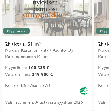
Myynnissä
Myynn
2h+kt+s, 51 m²
2h+kt
Nokia / Kartanonranta / Asunto Oy
Nokia 
Kartanonrannan Kuunlilja
Kartan
Myyntihinta
100 335 €
Myynti
Velaton hinta
249 900 €
Velato
Kerros 1/6 • Asunto A1
Kerros
Valmistuminen: Alustavasti syyskuu 2026
Valmis