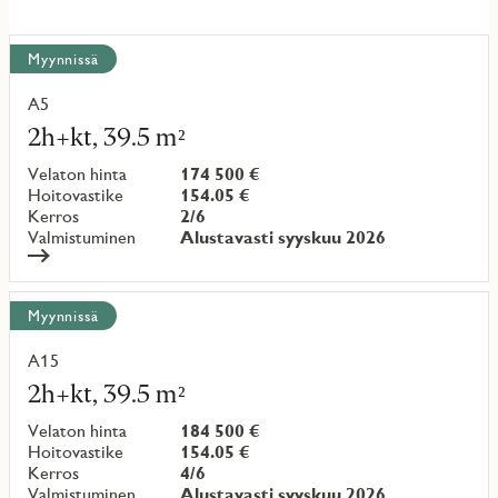
Näytä
Myynnissä
kaikki
kohteet
A5
Lue
lisää
2h+kt, 39.5 m²
kohteesta
Velaton hinta
174 500 €
Hoitovastike
154.05 €
Kerros
2/6
Valmistuminen
Alustavasti syyskuu 2026
Myynnissä
A15
Lue
lisää
2h+kt, 39.5 m²
kohteesta
Velaton hinta
184 500 €
Hoitovastike
154.05 €
Kerros
4/6
Valmistuminen
Alustavasti syyskuu 2026