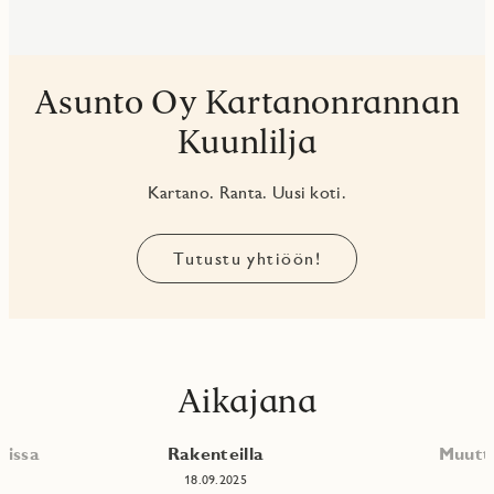
Asunto Oy Kartanonrannan
Kuunlilja
Kartano. Ranta. Uusi koti.
Tutustu yhtiöön!
Aikajana
nissa
Rakenteilla
Muutt
18.09.2025