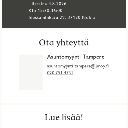
selvittää, mitä henkilötietoja JM Suomi Oy käsittelee ja
tiistaina 4.8.2026
miten voit oikaista tietojasi tai peruuttaa suostumuksen.
Klo 15:30-16:00
Idestaminkatu 29, 37120 Nokia
Ota yhteyttä
Asuntomyynti Tampere
asuntomyynti.tampere@jmoy.fi
020 751 4731
Lue lisää!