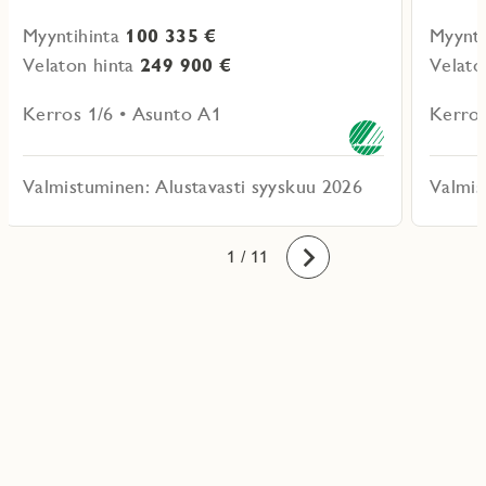
Myyntihinta
100 335 €
Myynti
Velaton hinta
249 900 €
Velato
Kerros 1/6 • Asunto A1
Kerros
Valmistuminen: Alustavasti syyskuu 2026
Valmis
10
11
1
2
3
4
5
6
7
8
9
/ 11
Eteenpäin