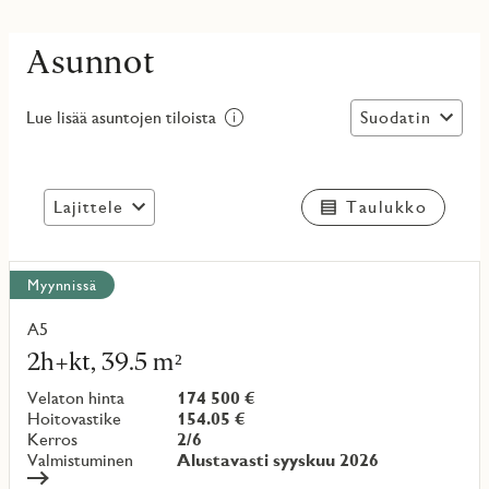
Asunnot
Suodatin
Lue lisää asuntojen tiloista
Lajittele
Taulukko
Näytä
Myynnissä
kaikki
kohteet
A5
Lue
lisää
2h+kt, 39.5 m²
kohteesta
Velaton hinta
174 500 €
Hoitovastike
154.05 €
Kerros
2/6
Valmistuminen
Alustavasti syyskuu 2026