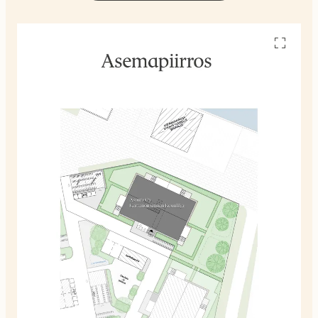
Avaa
pohjakuv