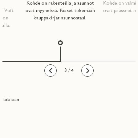
Kohde on rakenteilla ja asunnot
Kohde on valmis
. Voit
ovat myynnissä. Pääset tekemään
ovat päässeet m
nnon
kauppakirjat asunnostasi.​
vulla.
1
2
3
4
/ 4
Taaksepäin
Eteenpäin
ladataan