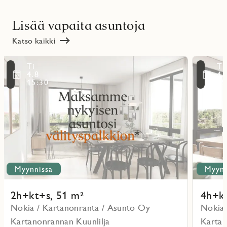
Lisää vapaita asuntoja
Katso kaikki
Lue
Lue
Ti
Ti
lisää
lisää
ritmarkering
Favoritmarker
4.8
4.
kohteesta
kohteesta
15:30
15
Myynnissä
Myynn
2h+kt+s, 51 m²
4h+kt
Nokia / Kartanonranta / Asunto Oy
Nokia 
Kartanonrannan Kuunlilja
Kartan