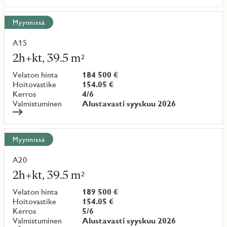
Myynnissä
A15
Lue
lisää
2h+kt, 39.5 m²
kohteesta
Velaton hinta
184 500 €
Hoitovastike
154.05 €
Kerros
4/6
Valmistuminen
Alustavasti syyskuu 2026
Myynnissä
A20
Lue
lisää
2h+kt, 39.5 m²
kohteesta
Velaton hinta
189 500 €
Hoitovastike
154.05 €
Kerros
5/6
Valmistuminen
Alustavasti syyskuu 2026