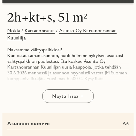
2h+kt+s, 51 m²
Nokia
/
Kartanonranta
/
Asunto Oy Kartanonrannan
Kuunlilja
Maksamme välityspalkkiosi!
Kun ostat tämän asunnon, huolehdimme nykyisen asuntosi
välityspalkkion puolestasi. Etu koskee Asunto Oy
Kartanonrannan Kuunliljan uusia kauppoja, jotka tehdään
30.6.2026 mennessä ja asunnon myynnistä vastaa JM Suomen
kumppanivälittäjät. Etusi max 6 500 €. Kysy lisää
asuntomyynniltämme!
**
Näytä lisää +
Valoisa kulma-asunto suurella olohuoneella ja omalla
saunalla!
Asunnon pohja on helposti kalustettavissa. Olohuoneessa on
Asunnon numero
A6
ikkunat kahteen suuntaan ja tilaa sekä ruokapöydälle että
esimerkiksi kirjahyllylle tai tv-tasolle. Keittotilaan on