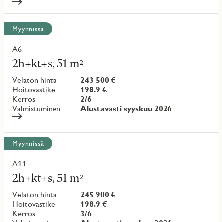
Myynnissä
A6
Lue
lisää
2h+kt+s, 51 m²
kohteesta
Velaton hinta
243 500 €
Hoitovastike
198.9 €
Kerros
2/6
Valmistuminen
Alustavasti syyskuu 2026
Myynnissä
A11
Lue
lisää
2h+kt+s, 51 m²
kohteesta
Velaton hinta
245 900 €
Hoitovastike
198.9 €
Kerros
3/6