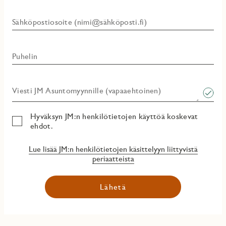
Sähköpostiosoite (nimi@sähköposti.fi)
Puhelin
Viesti JM Asuntomyynnille (vapaaehtoinen)​
Hyväksyn JM:n henkilötietojen käyttöä koskevat
ehdot.
Lue lisää JM:n henkilötietojen käsittelyyn liittyvistä
periaatteista
Lähetä