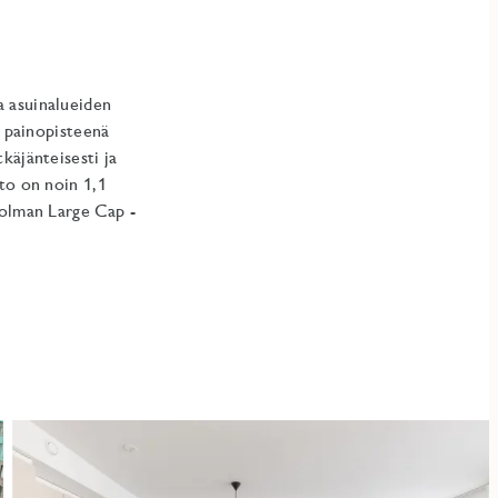
a asuinalueiden
, painopisteenä
käjänteisesti ja
to on noin 1,1
holman Large Cap -