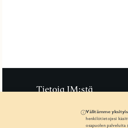
Tietoja JM:stä
JM yrityksenä
Välitämme yksityis
Ura JM:llä
henkilötietojesi käs
osapuolen palveluita