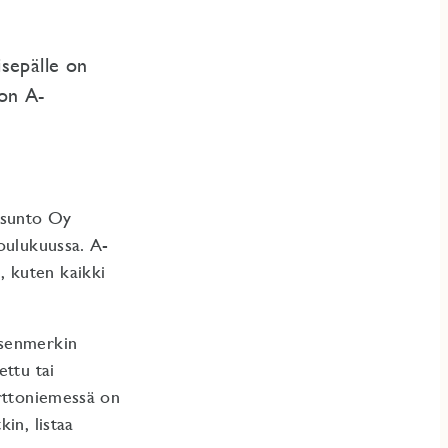
sepälle on
on A-
Asunto Oy
oulukuussa. A-
 kuten kaikki
tsenmerkin
ettu tai
erttoniemessä on
in, listaa