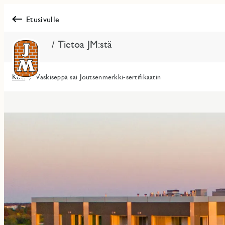
Etusivulle
/ Tietoa JM:stä
Koti
Vaskiseppä sai Joutsenmerkki-sertifikaatin