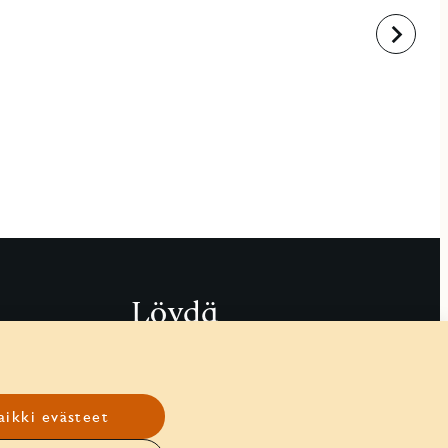
Eteenpäi
Löydä
Sivuston käyttöehdot
Tietosuoja
aikki evästeet