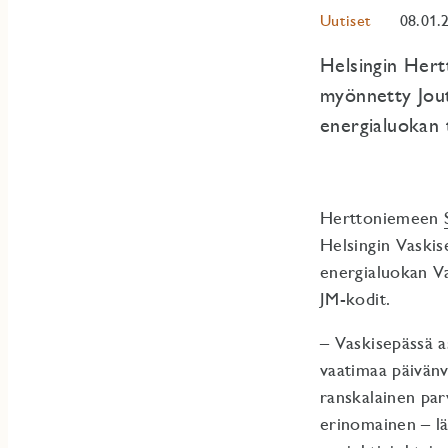
Uutiset
08.01.
Helsingin Hert
myönnetty Jout
energialuokan 
Herttoniemeen
Helsingin Vaskis
energialuokan V
JM-kodit.
– Vaskisepässä 
vaatimaa päivänv
ranskalainen par
erinomainen – lä