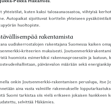
Jukka-Pekka Häkämies
.
 yhteistilat, kuten kaksi talosaunaosastoa, viihtyisä kerhot
e. Autopaikat sijoittuvat korttelin yhteiseen pysäköintilai
kupyörän huoltopiste.
tävällisempää rakentamista
oana uudiskerrostalojen rakentajana Suomessa kaiken oma
tsenmerkki-kriteerien mukaisesti. Joutsenmerkkirakentami
tyistä huomiota esimerkiksi rakennusprosessiin ja laatuun, k
kosteudenhallintaan, päivänvalon määrään sekä energiankä
mella onkin Joutsenmerkki-rakentamisen peruslupa, itse J
önnetään aina vasta valmiille rakennukselle lopputarkastuks
ä Suomi tarkistaa siis vielä erikseen jokaisen hankkeen ko
udatettu, selvittää Häkämies.