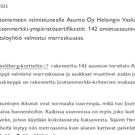
2025
toniemeen valmistuneelle Asunto Oy Helsingin Vaski
senmerkki-ympäristösertifikaatti. 142 omistusasunn
taloyhtiö valmistui marraskuussa.
Sohlberg-kortteliin
rakennettu 142 asunnon tornitalo 
eppä valmistui marraskuussa ja asukkaat muuttivat sisään j
askiseppä on rakennettu Joutsenmerkki-kriteerien mukaan,
asuntojen ikkunat ovat normaalia suurempia, mikä tuo Jou
aloa huoneistoihin. Kaikissa asunnoissa on myös joko lasit
veke, johon käydään kokolasisesta liukuovesta. Sijainti H
heltä löytyy niin metroasema kuin alueen kattavat palvelutk