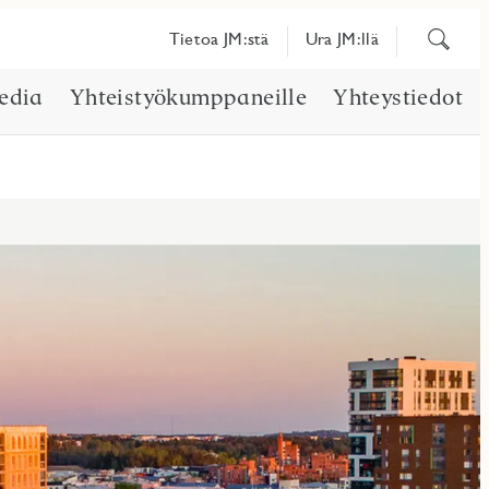
Etsi
Tietoa JM:stä
Ura JM:llä
sisältöä
edia
Yhteistyökumppaneille
Yhteystiedot