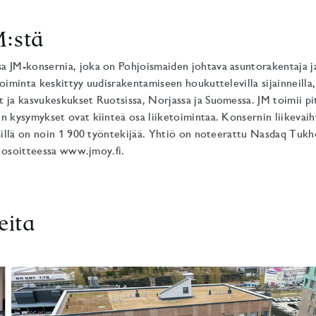
M:stä
a JM-konsernia, joka on Pohjoismaiden johtava asuntorakentaja j
toiminta keskittyy uudisrakentamiseen houkuttelevilla sijainneilla
 ja kasvukeskukset Ruotsissa, Norjassa ja Suomessa. JM toimii pit
n kysymykset ovat kiinteä osa liiketoimintaa. Konsernin liikevaih
 sillä on noin 1 900 työntekijää. Yhtiö on noteerattu Nasdaq Tuk
ja osoitteessa www.jmoy.fi.
eita