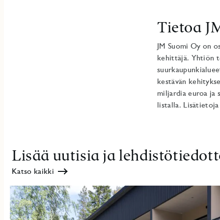
Tietoa J
JM Suomi Oy on os
kehittäjä. Yhtiön 
suurkaupunkialueet
kestävän kehitykse
miljardia euroa ja
listalla. Lisätieto
Lisää uutisia ja lehdistötiedott
Katso kaikki