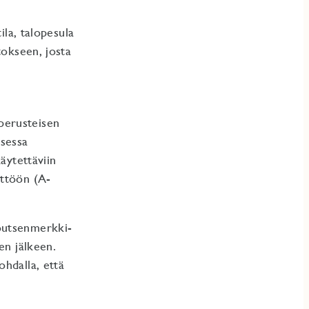
ila, talopesula
tokseen, josta
perusteisen
sessa
äytettäviin
yttöön (A-
outsenmerkki-
en jälkeen.
hdalla, että