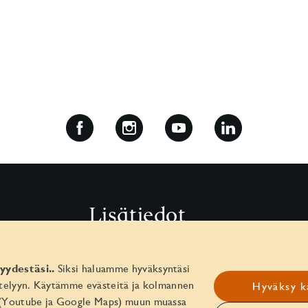
Lisätiedot
Media
yydestäsi..
Siksi haluamme hyväksyntäsi
Yhteistyökumppaneille
ittelyyn. Käytämme evästeitä ja kolmannen
Hyväksy k
 (Youtube ja Google Maps) muun muassa