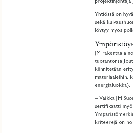
projektinjohtaja
Yhtiössä on hyvät
sekä kuivaushuon
löytyy myös pol
Ympäristöys
JM rakentaa ain
tuotantonsa Jou
kiinnitetään eri
materiaaleihin, 
energialuokka).
– Vaikka JM Suo
sertifikaatti my
Ympäristömerkint
kriteerejä on no