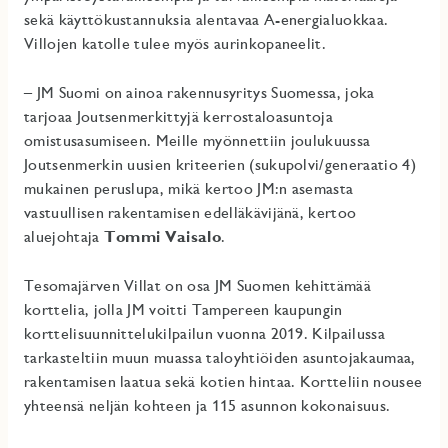
sekä käyttökustannuksia alentavaa A-energialuokkaa.
Villojen katolle tulee myös aurinkopaneelit.
– JM Suomi on ainoa rakennusyritys Suomessa, joka
tarjoaa Joutsenmerkittyjä kerrostaloasuntoja
omistusasumiseen. Meille myönnettiin joulukuussa
Joutsenmerkin uusien kriteerien (sukupolvi/generaatio 4)
mukainen peruslupa, mikä kertoo JM:n asemasta
vastuullisen rakentamisen edelläkävijänä, kertoo
aluejohtaja
Tommi Vaisalo
.
Tesomajärven Villat on osa JM Suomen kehittämää
korttelia, jolla JM voitti Tampereen kaupungin
korttelisuunnittelukilpailun vuonna 2019. Kilpailussa
tarkasteltiin muun muassa taloyhtiöiden asuntojakaumaa,
rakentamisen laatua sekä kotien hintaa. Kortteliin nousee
yhteensä neljän kohteen ja 115 asunnon kokonaisuus.