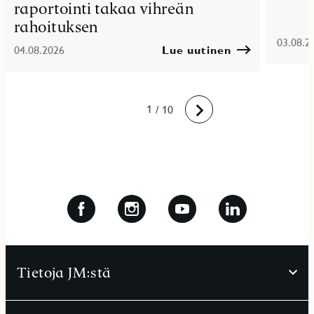
raportointi takaa vihreän
rahoituksen
03.08.2
04.08.2026
Lue uutinen
10
1
2
3
4
5
6
7
8
9
/ 10
Eteenpäin
Tietoja JM:stä