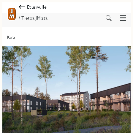
Etusivulle
Valik
Etsi
/ Tietoa JM:stä
sisältöä
Koti