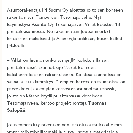
Asuntorakentaja JM Suomi Oy aloittaa jo toisen kohteen
rakentamisen Tampereen Tesomajärvelle. Nyt
käynnistyvä Asunto Oy Tesomajärven Villat koostuu 18
pientaloasunnosta. Ne rakennetaan Joutsenmerkki-
kriteerien mukaisesti ja A-energialuokkaan, kuten kaikki
JM-kodit.
– Villat on hieman erikoisempi JM-kohde, sillä sen
pientalomaiset asunnot sijoittuvat kolmeen
kaksikerroksiseen rakennukseen. Kaikissa asunnoissa on
sauna ja lattialämmitys. Ylempien kerrosten asunnoissa on
parvekkeet ja alempien kerrosten asunnoissa terassit,
joista on kätevä käydä pulahtamassa viereiseen
Tesomajärveen, kertoo projektijohtaja
Tuomas
Salopää
.
Joutsenmerkitty rakentaminen tarkoittaa asukkaalle mm.
ympäristöystävällisempiä ja turvallisempia materiaaleja