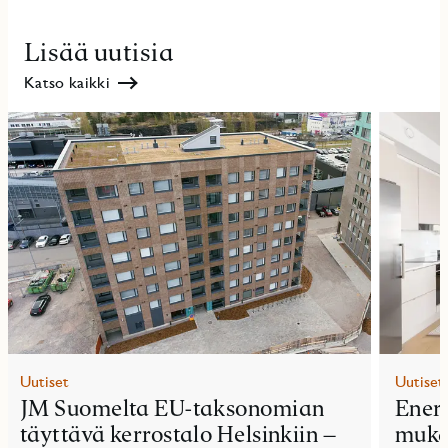
Lisää uutisia
Katso kaikki
Uutiset
Uutiset
JM Suomelta EU-taksonomian
Ener
täyttävä kerrostalo Helsinkiin –
muka