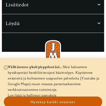
Lisätiedot
Löydä
Välitämme yksityisyydestäsi..
Siksi haluamme
© JM Suomi OY 2026
hyväksyntäsi henkilötietojesi käsittelyyn. Käytämme
Yritystunnus 1974161-8
evästeitä ja kolmannen osapuolen palveluita (Youtube ja
Google Maps) muun muassa parantaaksemme
verkkosivustomme toimintoja.
Lue lisää ja hallinnoi asetuksia
Hyväksy kaikki evästeet