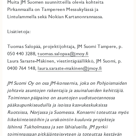
Muita JM Suomen suunnitteilla olevia kohteita
Pirkanmaalla on Tampereen Messukylässä ja
Lintulammella sekä Nokian Kartanonrannassa.
Lisätietoja:
Tuomas Salopää, projektijohtaja, JM Suomi Tampere, p.
050 440 3288,
tuomas.salopaa@jmoy.fi
Laura Saraste-Mäkinen, viestintäpäällikkö, JM Suomi, p.
0400 764 148,
laura.saraste-makinen@jmoy.fi
JM Suomi Oy on osa JM-konsernia, joka on Pohjoismaiden
johtavia asuntojen rakentajia ja asuinalueiden kehittäjiä.
Toiminnan pääpaino on asuntojen uudistuotannossa
pääkaupunkiseuduilla ja isoissa kasvukeskuksissa
Ruotsissa, Norjassa ja Suomessa. Konserni toteuttaa myös
liikekiinteistöihin ja urakointiin kuuluvia projekteja
lähinnä Tukholmassa ja sen lähialueilla. JM pyrkii
toiminnassaan pitkäjänteisyyteen ja toteuttaa kestävän