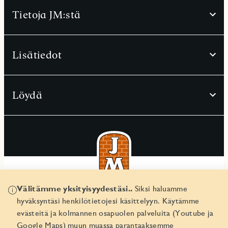
Tietoja JM:stä
Lisätiedot
Löydä
Välitämme yksityisyydestäsi..
Siksi haluamme
© JM Suomi OY 2026
hyväksyntäsi henkilötietojesi käsittelyyn. Käytämme
Yritystunnus 1974161-8
evästeitä ja kolmannen osapuolen palveluita (Youtube ja
Google Maps) muun muassa parantaaksemme