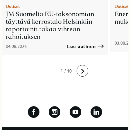
Uutiset
Uutiset
JM Suomelta EU-taksonomian
Ener
täyttävä kerrostalo Helsinkiin –
muka
raportointi takaa vihreän
rahoituksen
03.08.2
04.08.2026
Lue uutinen
10
1
2
3
4
5
6
7
8
9
/ 10
Eteenpäin