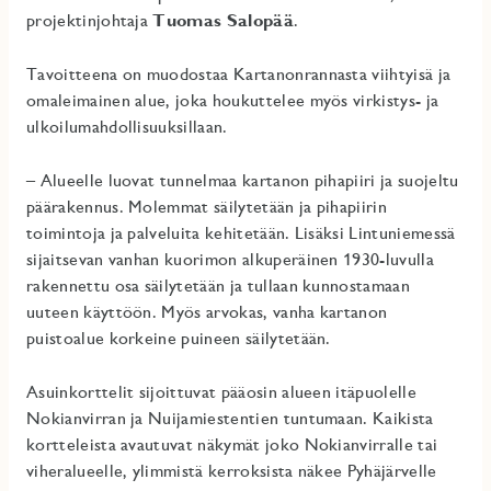
projektinjohtaja
Tuomas Salopää
.
Tavoitteena on muodostaa Kartanonrannasta viihtyisä ja
omaleimainen alue, joka houkuttelee myös virkistys- ja
ulkoilumahdollisuuksillaan.
– Alueelle luovat tunnelmaa kartanon pihapiiri ja suojeltu
päärakennus. Molemmat säilytetään ja pihapiirin
toimintoja ja palveluita kehitetään. Lisäksi Lintuniemessä
sijaitsevan vanhan kuorimon alkuperäinen 1930-luvulla
rakennettu osa säilytetään ja tullaan kunnostamaan
uuteen käyttöön. Myös arvokas, vanha kartanon
puistoalue korkeine puineen säilytetään.
Asuinkorttelit sijoittuvat pääosin alueen itäpuolelle
Nokianvirran ja Nuijamiestentien tuntumaan. Kaikista
kortteleista avautuvat näkymät joko Nokianvirralle tai
viheralueelle, ylimmistä kerroksista näkee Pyhäjärvelle