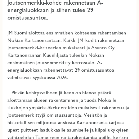
Joutsenmerkki-kohde rakennetaan A-
energialuokkaan ja siihen tulee 29
omistusasuntoa.
JM Suomi aloittaa ensimmäisen kohteensa rakentamisen
Nokian Kartanonrantaan. Kaikki JM-kodit rakennetaan
Joutsenmerkki-kriteerien mukaisesti ja Asunto Oy
Kartanonrannan Kuunliljasta tuleekin Nokian
ensimmäinen Joutsenmerkitty kerrostalo. A-
energialuokkaan rakennettavat 29 omistusasuntoa
valmistuvat syyskuussa 2026.
– Pitkän kehitysvaiheen jälkeen on hienoa päästä
aloittamaan alueen rakentaminen ja tuoda Nokialle
tiukkojen ympäristökriteereiden mukaisesti rakennettuja
Joutsenmerkittyjä omistusasuntoja. Vesistön ja
historiallisen miljöönsä ansiosta Kartanonranta tarjoaa
upeat puitteet laadukkaalle asumiselle ja kilpailukykyisen
vaihtoehdon Tampereen rantarakentamisalueille, kertoo