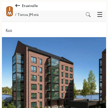
Etusivulle
Valik
Etsi
/ Tietoa JM:stä
sisältöä
Koti