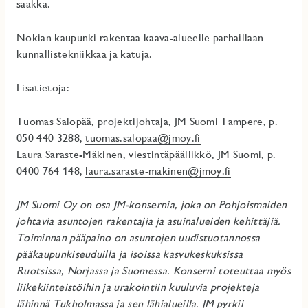
saakka.
Nokian kaupunki rakentaa kaava-alueelle parhaillaan
kunnallistekniikkaa ja katuja.
Lisätietoja:
Tuomas Salopää, projektijohtaja, JM Suomi Tampere, p.
050 440 3288,
tuomas.salopaa@jmoy.fi
Laura Saraste-Mäkinen, viestintäpäällikkö, JM Suomi, p.
0400 764 148,
laura.saraste-makinen@jmoy.fi
JM Suomi Oy on osa JM-konsernia, joka on Pohjoismaiden
johtavia asuntojen rakentajia ja asuinalueiden kehittäjiä.
Toiminnan pääpaino on asuntojen uudistuotannossa
pääkaupunkiseuduilla ja isoissa kasvukeskuksissa
Ruotsissa, Norjassa ja Suomessa. Konserni toteuttaa myös
liikekiinteistöihin ja urakointiin kuuluvia projekteja
lähinnä Tukholmassa ja sen lähialueilla. JM pyrkii