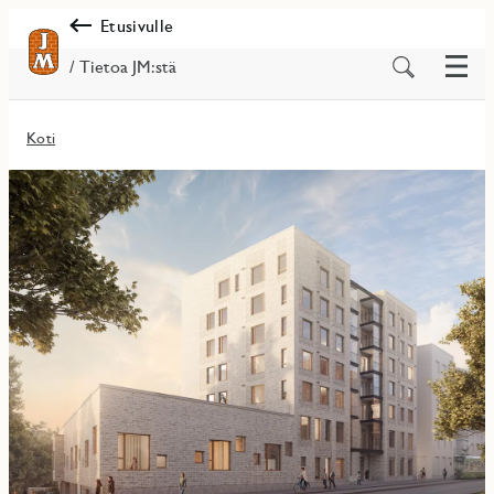
Etusivulle
Valik
Etsi
/ Tietoa JM:stä
sisältöä
Koti