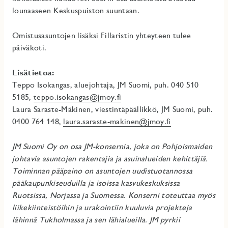
lounaaseen Keskuspuiston suuntaan.
Omistusasuntojen lisäksi Fillaristin yhteyteen tulee
päiväkoti.
Lisätietoa:
Teppo Isokangas, aluejohtaja, JM Suomi, puh. 040 510
5185,
teppo.isokangas@jmoy.fi
Laura Saraste-Mäkinen, viestintäpäällikkö, JM Suomi, puh.
0400 764 148,
laura.saraste-makinen@jmoy.fi
JM Suomi Oy on osa JM-konsernia, joka on Pohjoismaiden
johtavia asuntojen rakentajia ja asuinalueiden kehittäjiä.
Toiminnan pääpaino on asuntojen uudistuotannossa
pääkaupunkiseuduilla ja isoissa kasvukeskuksissa
Ruotsissa, Norjassa ja Suomessa. Konserni toteuttaa myös
liikekiinteistöihin ja urakointiin kuuluvia projekteja
lähinnä Tukholmassa ja sen lähialueilla. JM pyrkii