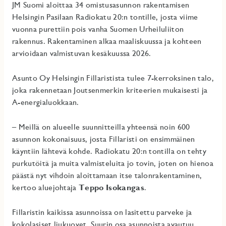
JM Suomi aloittaa 34 omistusasunnon rakentamisen
Helsingin Pasilaan Radiokatu 20:n tontille, josta viime
vuonna purettiin pois vanha Suomen Urheiluliiton
rakennus. Rakentaminen alkaa maaliskuussa ja kohteen
arvioidaan valmistuvan kesäkuussa 2026.
Asunto Oy Helsingin Fillaristista tulee 7-kerroksinen talo,
joka rakennetaan Joutsenmerkin kriteerien mukaisesti ja
A-energialuokkaan.
– Meillä on alueelle suunnitteilla yhteensä noin 600
asunnon kokonaisuus, josta Fillaristi on ensimmäinen
käyntiin lähtevä kohde. Radiokatu 20:n tontilla on tehty
purkutöitä ja muita valmisteluita jo tovin, joten on hienoa
päästä nyt vihdoin aloittamaan itse talonrakentaminen,
kertoo aluejohtaja
Teppo Isokangas
.
Fillaristin kaikissa asunnoissa on lasitettu parveke ja
kokolasiset liukuovet. Suurin osa asunnoista avautuu