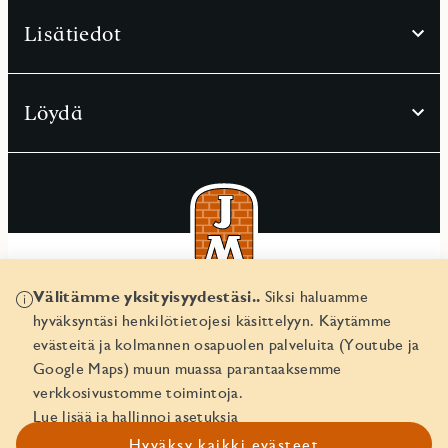
Lisätiedot
Löydä
Välitämme yksityisyydestäsi..
Siksi haluamme
© JM Suomi OY 2026
hyväksyntäsi henkilötietojesi käsittelyyn. Käytämme
Yritystunnus 1974161-8
evästeitä ja kolmannen osapuolen palveluita (Youtube ja
Google Maps) muun muassa parantaaksemme
verkkosivustomme toimintoja.
Lue lisää ja hallinnoi asetuksia
Hyväksy kaikki evästeet