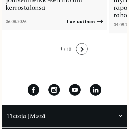
Joutsenmerkki-sertifioidut
täytt
kerrostalonsa
rapor
raho
06.08.2026
Lue uutinen
04.08.2
10
1
2
3
4
5
6
7
8
9
/ 10
Eteenpäin
Tietoja JM:stä