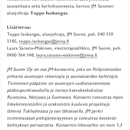
saunatilasta sekä kerhohuoneesta, kertoo JM Suomen
aluejohtaja
Teppo Isokangas
.
Lisätietoa:
Teppo Isokangas, aluejohtaja, JM Suomi, puh. 040 510
5185,
teppo.isokangas@jmoy.fi
Laura Saraste-Mäkinen, viestintäpäällikkö, JM Suomi, puh.
0400 764 148,
laura.saraste-makinen@jmoy.fi
JM Suomi Oy on osa JM-konsernia, joka on Pohjoismaiden
johtavia asuntojen rakentajia ja asuinalueiden kehittäjiä.
Toiminnan pääpaino on asuntojen uudistuotannossa
pääkaupunkiseuduilla ja isoissa kasvukeskuksissa
Ruotsissa, Norjassa ja Suomessa. Konserni toteuttaa myös
liikekiinteistöihin ja urakointiin kuuluvia projekteja
lähinnä Tukholmassa ja sen lähialueilla. JM pyrkii
toiminnassaan pitkäjänteisyyteen ja toteuttaa kestävän
kehityksen periaatteita. Konsernin liikevaihto on noin 1,3