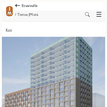
Etusivulle
Valik
Etsi
/ Tietoa JM:stä
sisältöä
Koti