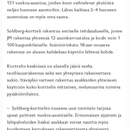
151 vuokra-asuntoa, joiden koot vaihtelevat yksiöistä
neljän huoneen asuntoihin. Lähes kaikissa 2–4 huoneen
asunnoissa on myös oma sauna.
Sohlberg-kortteli rakentuu entiselle tehdasalueelle, jonne
JM rakentaa yhteensä 12 asuinkerrostaloa ja kodit noin 1
100 kaupunkilaiselle. Insinöörinkatu 18:aan nouseva
rakennus on alueen kahdeksas käyntiin lähtevä kohde.
Korttelin keskiössä on alueelle jäävä vanha
teollisuusrakennus sekä sen yhteyteen rakennettava
aukio. Itäväylän varteen rakentuu asukkaiden yhteiseen
käyttöön koko korttelin mittainen, melumuurina toimiva
pysäköintilaitos.
– Sohlberg-kortteliin nouseva uusi tornitalo tarjoaa
upeat puitteet vuokra-asumiselle. Erinomaisen sijainnin ja
lähipalveluiden lisäksi asukkaat voivat nauttia myös
kuudenteen kerrokseen rakennettavasta yhteisestä