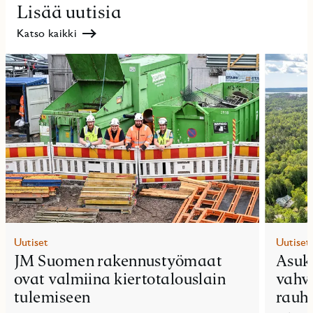
Lisää uutisia
Katso kaikki
Uutiset
Uutiset
JM Suomen rakennustyömaat
Asuk
ovat valmiina kiertotalouslain
vahvu
tulemiseen
rauha