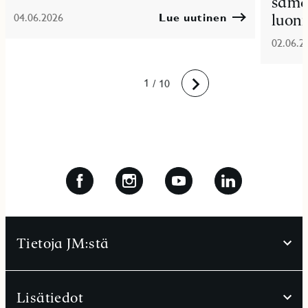
sama
luon
04.06.2026
Lue uutinen
02.06.2
10
1
2
3
4
5
6
7
8
9
/ 10
Eteenpäin
Tietoja JM:stä
Lisätiedot