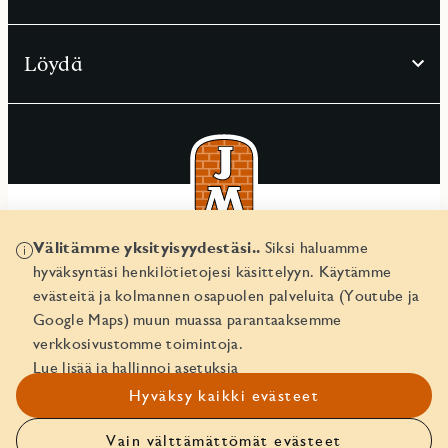
Löydä
Välitämme yksityisyydestäsi..
Siksi haluamme
© JM Suomi OY 2026
hyväksyntäsi henkilötietojesi käsittelyyn. Käytämme
Yritystunnus 1974161-8
evästeitä ja kolmannen osapuolen palveluita (Youtube ja
Google Maps) muun muassa parantaaksemme
verkkosivustomme toimintoja.
Lue lisää ja hallinnoi asetuksia
Hyväksy kaikki evästeet
Vain välttämättömät evästeet