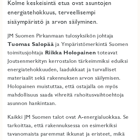
Kolme keskeisintä etua ovat asuntojen
energiatehokkuus, terveellisempi
sisäympäristö ja arvon säilyminen.
JM Suomen Pirkanmaan tulosyksikön johtaja
Tuomas Salopää
ja Ympäristömerkintä Suomen
toimitusjohtaja
Riikka Holopainen
toteavat
Joutsenmerkityn kerrostalon tärkeimmiksi eduiksi
energiatehokkuuden, laadukkaat ja turvalliset
materiaalit sekä rakennuksen arvon säilymisen.
Holopainen muistuttaa, että ostajalla on myös
mahdollisuus saada vihreitä rahoitusvaihtoehtoja
asunnon hankintaan.
Kaikki JM Suomen talot ovat A-energialuokkaa. Se
tarkoittaa, että rakennuksessa on esimerkiksi
tavanomaista paremmat ikkunat ja eristeet, mikä