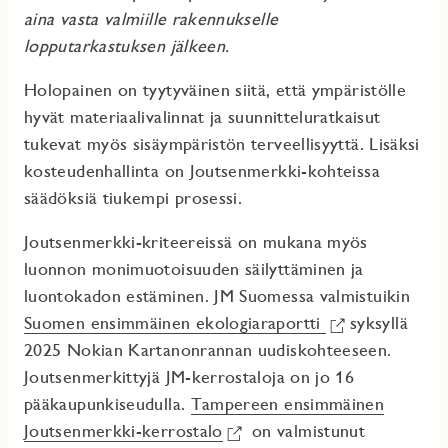
aina vasta valmiille rakennukselle
lopputarkastuksen jälkeen.
Holopainen on tyytyväinen siitä, että ympäristölle
hyvät materiaalivalinnat ja suunnitteluratkaisut
tukevat myös sisäympäristön terveellisyyttä. Lisäksi
kosteudenhallinta on Joutsenmerkki-kohteissa
säädöksiä tiukempi prosessi.
Joutsenmerkki-kriteereissä on mukana myös
luonnon monimuotoisuuden säilyttäminen ja
luontokadon estäminen. JM Suomessa valmistuikin
Suomen ensimmäinen ekologiaraportti
syksyllä
2025 Nokian Kartanonrannan uudiskohteeseen.
Joutsenmerkittyjä JM-kerrostaloja on jo 16
pääkaupunkiseudulla.
Tampereen ensimmäinen
Joutsenmerkki-kerrostalo
on valmistunut