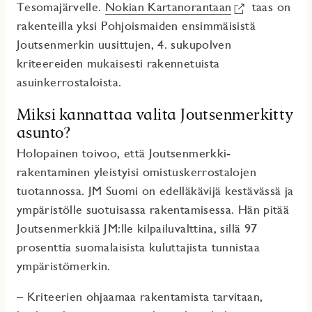
Tesomajärvelle.
Nokian Kartanorantaan
taas on
rakenteilla yksi Pohjoismaiden ensimmäisistä
Joutsenmerkin uusittujen, 4. sukupolven
kriteereiden mukaisesti rakennetuista
asuinkerrostaloista.
Miksi kannattaa valita Joutsenmerkitty
asunto?
Holopainen toivoo, että Joutsenmerkki-
rakentaminen yleistyisi omistuskerrostalojen
tuotannossa. JM Suomi on edelläkävijä kestävässä ja
ympäristölle suotuisassa rakentamisessa. Hän pitää
Joutsenmerkkiä JM:lle kilpailuvalttina, sillä 97
prosenttia suomalaisista kuluttajista tunnistaa
ympäristömerkin.
– Kriteerien ohjaamaa rakentamista tarvitaan,