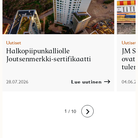
Uutiset
Uutiset
Halkopiipunkalliolle
JM S
Joutsenmerkki-sertifikaatti
ovat 
tule
28.07.2026
Lue uutinen
04.06.2
10
1
2
3
4
5
6
7
8
9
/ 10
Eteenpäin