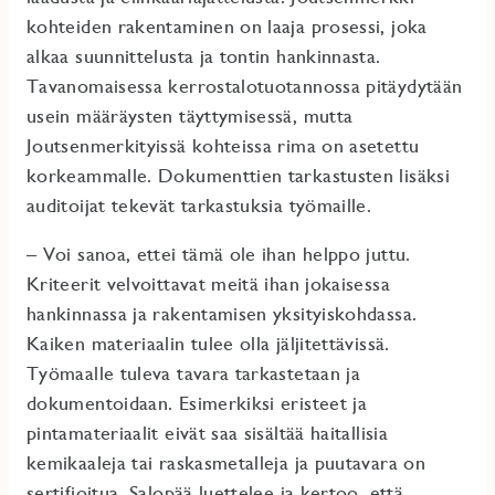
kohteiden rakentaminen on laaja prosessi, joka
alkaa suunnittelusta ja tontin hankinnasta.
Tavanomaisessa kerrostalotuotannossa pitäydytään
usein määräysten täyttymisessä, mutta
Joutsenmerkityissä kohteissa rima on asetettu
korkeammalle. Dokumenttien tarkastusten lisäksi
auditoijat tekevät tarkastuksia työmaille.
– Voi sanoa, ettei tämä ole ihan helppo juttu.
Kriteerit velvoittavat meitä ihan jokaisessa
hankinnassa ja rakentamisen yksityiskohdassa.
Kaiken materiaalin tulee olla jäljitettävissä.
Työmaalle tuleva tavara tarkastetaan ja
dokumentoidaan. Esimerkiksi eristeet ja
pintamateriaalit eivät saa sisältää haitallisia
kemikaaleja tai raskasmetalleja ja puutavara on
sertifioitua, Salopää luettelee ja kertoo, että