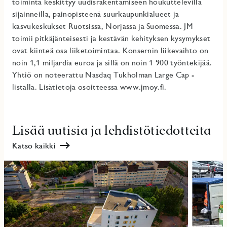
toiminta keskittyy uudisrakentamiseen houkuttelevilla
sijainneilla, painopisteenä suurkaupunkialueet ja
kasvukeskukset Ruotsissa, Norjassa ja Suomessa. JM
toimii pitkäjänteisesti ja kestävän kehityksen kysymykset
ovat kiinteä osa liiketoimintaa. Konsernin liikevaihto on
noin 1,1 miljardia euroa ja sillä on noin 1 900 työntekijää.
Yhtiö on noteerattu Nasdaq Tukholman Large Cap -
listalla. Lisätietoja osoitteessa www.jmoy.fi.
Lisää uutisia ja lehdistötiedotteita
Katso kaikki