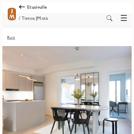
Etusivulle
Valik
Etsi
/ Tietoa JM:stä
sisältöä
Koti