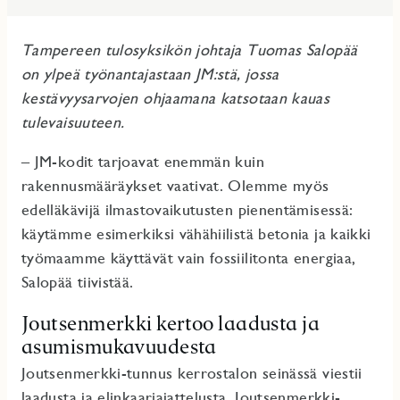
Tampereen tulosyksikön johtaja Tuomas Salopää
on ylpeä työnantajastaan JM:stä, jossa
kestävyysarvojen ohjaamana katsotaan kauas
tulevaisuuteen.
– JM-kodit tarjoavat enemmän kuin
rakennusmääräykset vaativat. Olemme myös
edelläkävijä ilmastovaikutusten pienentämisessä:
käytämme esimerkiksi vähähiilistä betonia ja kaikki
työmaamme käyttävät vain fossiilitonta energiaa,
Salopää tiivistää.
Joutsenmerkki kertoo laadusta ja
asumismukavuudesta
Joutsenmerkki-tunnus kerrostalon seinässä viestii
laadusta ja elinkaariajattelusta. Joutsenmerkki-