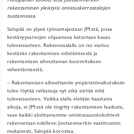
rakentaminen yleistyisi omistuskerrostalojen
tuotannossa.
Salopää on ylpeä työnantajastaan JM:stä, jossa
kestävyysarvojen ohjaamana katsotaan kauas
tulevaisuuteen. Rakennusalalla on iso vastuu
kestävän rakentamisen edistämisestä ja
rakentamisen aiheuttaman kuormituksen
vähentämisestä.
– Rakentamisen aiheuttamiin ympäristövaikutuksiin
tulee löytää ratkaisuja nyt eikä siirtää niitä
tulevaisuuteen. Vaikka alalla eletään haastavia
aikoja, ei JM:ssä ole tingitty rakentamisen laadusta,
vaan kaikki aloittamamme omistusasuntokohteet
rakennetaan edelleen Joutsenmerkin vaatimusten
mukaisesti, Salopää korostaa.