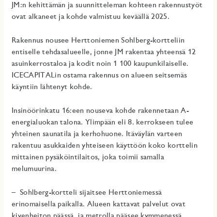
JM:n kehittämän ja suunnitteleman kohteen rakennustyöt
ovat alkaneet ja kohde valmistuu keväällä 2025.
Rakennus nousee Herttoniemen Sohlberg-kortteliin
entiselle tehdasalueelle, jonne JM rakentaa yhteensä 12
asuinkerrostaloa ja kodit noin 1 100 kaupunkilaiselle.
ICECAPITALin ostama rakennus on alueen seitsemäs
käyntiin lähtenyt kohde.
Insinöörinkatu 16:een nouseva kohde rakennetaan A-
energialuokan talona. Ylimpään eli 8. kerrokseen tulee
yhteinen saunatila ja kerhohuone. Itäväylän varteen
rakentuu asukkaiden yhteiseen käyttöön koko korttelin
mittainen pysäköintilaitos, joka toimii samalla
melumuurina.
–
Sohlberg-kortteli sijaitsee Herttoniemessä
erinomaisella paikalla. Alueen kattavat palvelut ovat
kivenheiton päässä, ja metrolla pääsee kymmenessä