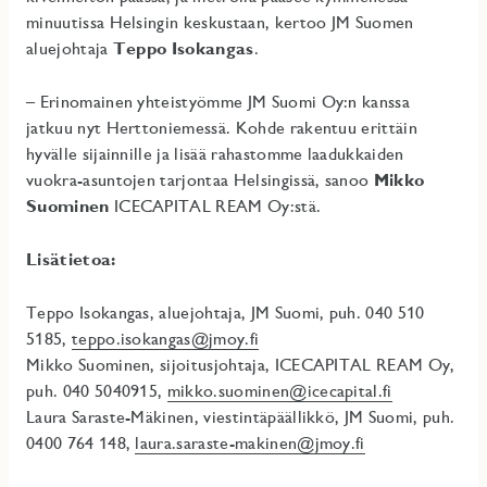
minuutissa Helsingin keskustaan, kertoo JM Suomen
aluejohtaja
Teppo Isokangas
.
–
Erinomainen yhteistyömme JM Suomi Oy:n kanssa
jatkuu nyt Herttoniemessä. Kohde rakentuu erittäin
hyvälle sijainnille ja lisää rahastomme laadukkaiden
vuokra-asuntojen tarjontaa Helsingissä, sanoo
Mikko
Suominen
ICECAPITAL REAM Oy:stä.
Lisätietoa:
Teppo Isokangas, aluejohtaja, JM Suomi, puh. 040 510
5185,
teppo.isokangas@jmoy.fi
Mikko Suominen, sijoitusjohtaja, ICECAPITAL REAM Oy,
puh. 040 5040915,
mikko.suominen@icecapital.fi
Laura Saraste-Mäkinen, viestintäpäällikkö, JM Suomi, puh.
0400 764 148,
laura.saraste-makinen@jmoy.fi