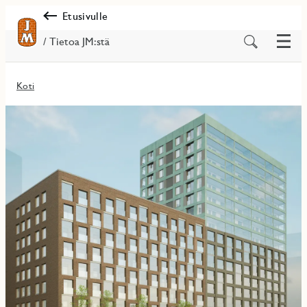
Etusivulle
Valik
Etsi
/ Tietoa JM:stä
sisältöä
Koti