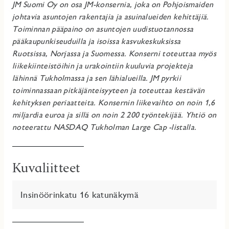
JM Suomi Oy on osa JM-konsernia, joka on Pohjoismaiden
johtavia asuntojen rakentajia ja asuinalueiden kehittäjiä.
Toiminnan pääpaino on asuntojen uudistuotannossa
pääkaupunkiseuduilla ja isoissa kasvukeskuksissa
Ruotsissa, Norjassa ja Suomessa. Konserni toteuttaa myös
liikekiinteistöihin ja urakointiin kuuluvia projekteja
lähinnä Tukholmassa ja sen lähialueilla. JM pyrkii
toiminnassaan pitkäjänteisyyteen ja toteuttaa kestävän
kehityksen periaatteita. Konsernin liikevaihto on noin 1,6
miljardia euroa ja sillä on noin 2 200 työntekijää.
Yhtiö on
noteerattu NASDAQ Tukholman Large Cap -listalla.
Kuvaliitteet
Insinöörinkatu 16 katunäkymä