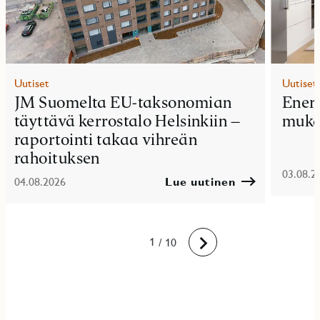
Uutiset
Uutiset
JM Suomelta EU-taksonomian
Ener
täyttävä kerrostalo Helsinkiin –
muka
raportointi takaa vihreän
rahoituksen
03.08.2
04.08.2026
Lue uutinen
10
1
2
3
4
5
6
7
8
9
/ 10
Eteenpäin