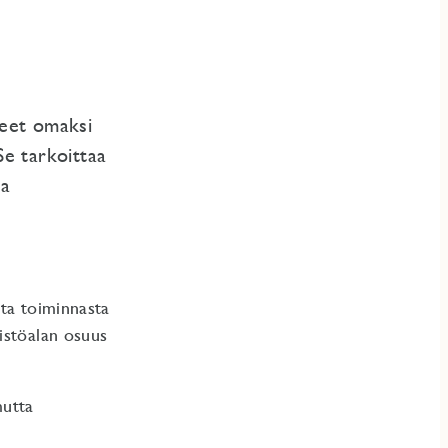
neet omaksi
e tarkoittaa
ja
sta toiminnasta
istöalan osuus
mutta