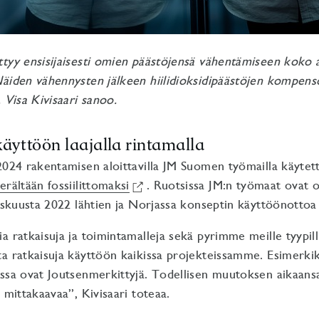
tyy ensisijaisesti omien päästöjensä vähentämiseen koko 
äiden vähennysten jälkeen hiilidioksidipäästöjen kompensoi
 Visa Kivisaari sanoo.
äyttöön laajalla rintamalla
2024 rakentamisen aloittavilla JM Suomen työmailla käyte
erältään fossiilittomaksi
. Ruotsissa JM:n työmaat ovat o
yyskuusta 2022 lähtien ja Norjassa konseptin käyttöönottoa 
a ratkaisuja ja toimintamalleja sekä pyrimme meille tyypil
a ratkaisuja käyttöön kaikissa projekteissamme. Esimerkik
issa ovat Joutsenmerkittyjä. Todellisen muutoksen aikaan
 mittakaavaa”, Kivisaari toteaa.