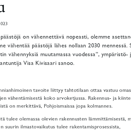
a
2023
opäästöjä on vähennettävä nopeasti, olemme asetta
e vähentää päästöjä lähes nollaan 2030 mennessä. S
tin vähennyksiä muutamassa vuodessa”, ympäristö- 
iantuntija Visa Kivisaari sanoo.
nianhimoinen tavoite liittyy tahtotilaan ottaa vastuu oma
jen vähentämisestä koko arvoketjussa. Rakennus- ja kiinte
töistä on merkittävä, Pohjoismaissa jopa kolmannes.
stä tulee olemassa olevien rakennusten lämmittämisestä, 
n suurin ilmastovaikutus tulee rakentamisprosessista,