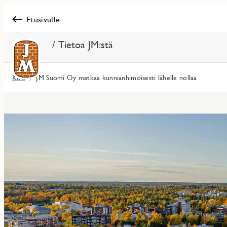
Etusivulle
/ Tietoa JM:stä
Koti
JM Suomi Oy matkaa kunnianhimoisesti lähelle nollaa