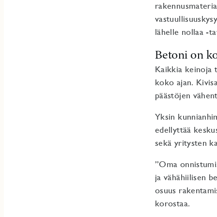
rakennusmateria
vastuullisuuskys
lähelle nollaa -t
Betoni on k
Kaikkia keinoja 
koko ajan. Kivis
päästöjen vähent
Yksin kunnianhim
edellyttää keskus
sekä yritysten ka
”Oma onnistumis
ja vähähiilisen b
osuus rakentamis
korostaa.