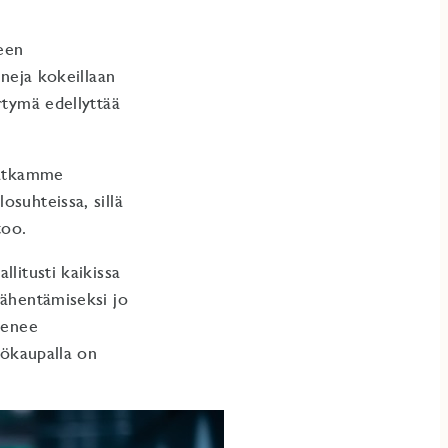
seen
oneja kokeillaan
rtymä edellyttää
 Jatkamme
osuhteissa, sillä
too.
litusti kaikissa
vähentämiseksi jo
kenee
tökaupalla on