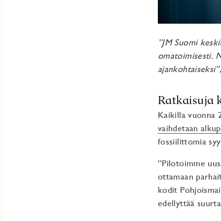
”JM Suomi keskit
omatoimisesti. N
ajankohtaiseksi”,
Ratkaisuja k
Kaikilla vuonna 
vaihdetaan alkup
fossiilittomia s
”Pilotoimme uusi
ottamaan parhait
kodit Pohjoisma
edellyttää suurta