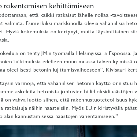
o rakentamisen kehittämiseen
odottamaan, että kaikki ratkaisut lähelle nollaa -tavoittee
 valmiita. Esimerkiksi markkinoilla olevia vähähiilisiä bet
nyt. Hyviä kokemuksia on kertynyt, mutta täysimittainen sii
ksia.
okeiluja on tehty JM:n työmailla Helsingissä ja Espoossa.
tonien tutkimuksia edelleen muun muassa talven kylmissä ol
aa oleellisesti betonin lujittumisvaiheeseen”, Kivisaari ker
äysin varmoja, että vähähiilisen betonin käyttö onnistuu hal
amme askeleita betonista johtuvien hiilidioksidipäästöjen 
llä on vahva luotto siihen, että rakennustuoteteollisuus ky
a ratkaisuja näihin haasteisiin. Myös EU:n kiristyvällä pääs
ko alan kannustamisessa päästöjen vähentämiseen.”