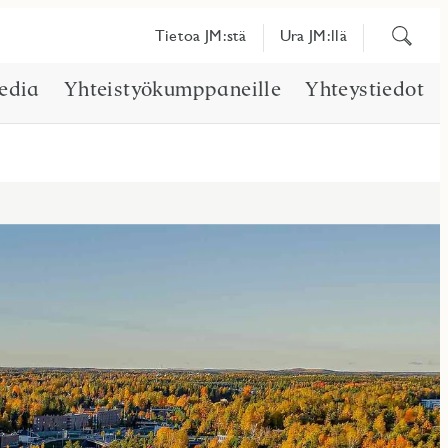
Etsi
Tietoa JM:stä
Ura JM:llä
sisältöä
edia
Yhteistyökumppaneille
Yhteystiedot