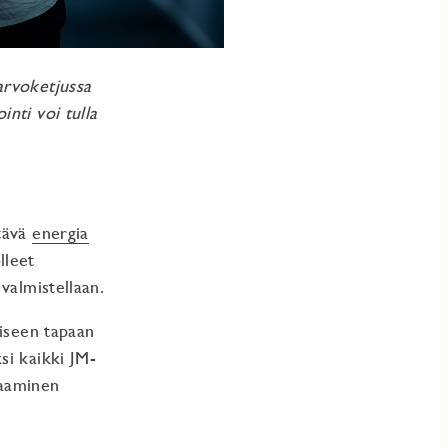
arvoketjussa
nti voi tulla
ttävä
energia
lleet
valmistellaan.
liseen tapaan
si kaikki JM-
saaminen