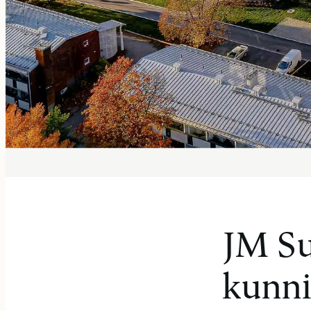
JM S
kunni