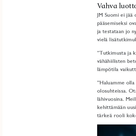
Vahva luott
JM Suomi ei jää 
pääsemiseksi ovat
ja testataan jo 
vielä lisätutkimu
”Tutkimusta ja k
vähähiilisten be
lämpötila vaikutt
”Haluamme olla t
olosuhteissa. Ot
lähivuosina. Mei
kehittämään uusi
tärkeä rooli ko