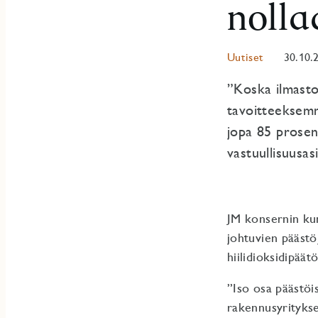
nolla
Uutiset
30.10.
”Koska ilmast
tavoitteeksemm
jopa 85 prosen
vastuullisuusas
JM konsernin kun
johtuvien päästö
hiilidioksidipää
”Iso osa päästöi
rakennusyritykse