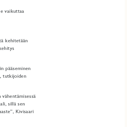
me vaikuttaa
tä kehitetään
kehitys
iin pääseminen
, tutkijoiden
n vähentämisessä
i, sillä sen
aste”, Kivisaari