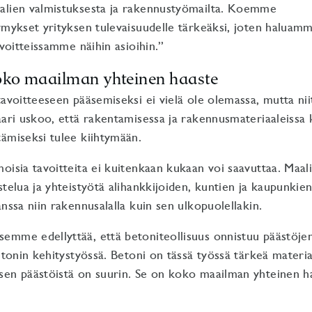
alien valmistuksesta ja rakennustyömailta. Koemme
ymykset yrityksen tulevaisuudelle tärkeäksi, joten haluam
avoitteissamme näihin asioihin.”
oko maailman yhteinen haaste
tavoitteeseen pääsemiseksi ei vielä ole olemassa, mutta nii
aari uskoo, että rakentamisessa ja rakennusmateriaaleissa 
ämiseksi tulee kiihtymään.
oisia tavoitteita ei kuitenkaan kukaan voi saavuttaa. Maal
telua ja yhteistyötä alihankkijoiden, kuntien ja kaupunkien
nssa niin rakennusalalla kuin sen ulkopuolellakin.
emme edellyttää, että betoniteollisuus onnistuu päästöje
etonin kehitystyössä. Betoni on tässä työssä tärkeä materiaal
en päästöistä on suurin. Se on koko maailman yhteinen ha