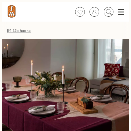
Valik
Suosikit
Kirjaudu sisään
Etsi
sisältöä
JM Olohuone