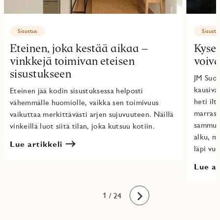
Sisustus
Sisustu
Eteinen, joka kestää aikaa –
Kyse
vinkkejä toimivan eteisen
voiva
sisustukseen
JM Suom
kausival
Eteinen jää kodin sisustuksessa helposti
heti il
vähemmälle huomiolle, vaikka sen toimivuus
marrask
vaikuttaa merkittävästi arjen sujuvuuteen. Näillä
sammutt
vinkeillä luot siitä tilan, joka kutsuu kotiin.
alku, mu
Lue artikkeli
läpi vu
Lue ar
10
11
12
13
14
15
16
17
18
19
20
21
22
23
24
1
2
3
4
5
6
7
8
9
/ 24
Eteenpäin