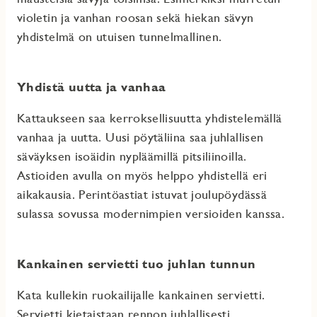
violetin ja vanhan roosan sekä hiekan sävyn
yhdistelmä on utuisen tunnelmallinen.
Yhdistä uutta ja vanhaa
Kattaukseen saa kerroksellisuutta yhdistelemällä
vanhaa ja uutta. Uusi pöytäliina saa juhlallisen
säväyksen isoäidin nypläämillä pitsiliinoilla.
Astioiden avulla on myös helppo yhdistellä eri
aikakausia. Perintöastiat istuvat joulupöydässä
sulassa sovussa modernimpien versioiden kanssa.
Kankainen servietti tuo juhlan tunnun
Kata kullekin ruokailijalle kankainen servietti.
Servietti kietaistaan rennon juhlallisesti