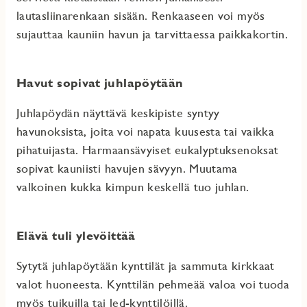
lautasliinarenkaan sisään. Renkaaseen voi myös
sujauttaa kauniin havun ja tarvittaessa paikkakortin.
Havut sopivat juhlapöytään
Juhlapöydän näyttävä keskipiste syntyy
havunoksista, joita voi napata kuusesta tai vaikka
pihatuijasta. Harmaansävyiset eukalyptuksenoksat
sopivat kauniisti havujen sävyyn. Muutama
valkoinen kukka kimpun keskellä tuo juhlan.
Elävä tuli ylevöittää
Sytytä juhlapöytään kynttilät ja sammuta kirkkaat
valot huoneesta. Kynttilän pehmeää valoa voi tuoda
myös tuikuilla tai led-kynttilöillä.