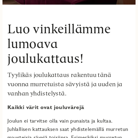
Luo vinkeillämme
lumoava
joulukattaus!
Tyylikäs joulukattaus rakentuu tänä
vuonna murretuista sävyistä ja uuden ja
vanhan yhdistelystä.
Kaikki värit ovat jouluvärejä
Joulun ei tarvitse olla vain punaista ja kultaa.
Juhlallisen kattauksen saat yhdistelemällä murretun
mausteisia sävyjä toisiinsa. Esimerkiksi murretun