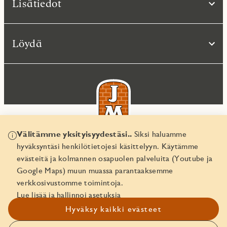
Lisätiedot
Löydä
Välitämme yksityisyydestäsi..
Siksi haluamme
hyväksyntäsi henkilötietojesi käsittelyyn. Käytämme
© JM Suomi OY 2026
evästeitä ja kolmannen osapuolen palveluita (Youtube ja
Yritystunnus 1974161-8
Google Maps) muun muassa parantaaksemme
verkkosivustomme toimintoja.
Lue lisää ja hallinnoi asetuksia
Hyväksy kaikki evästeet