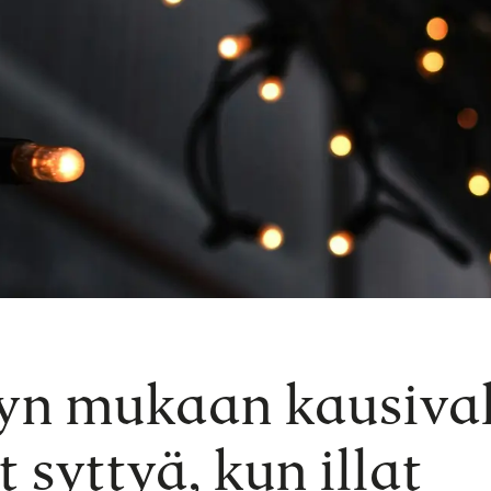
yn mukaan kausiva
t syttyä, kun illat