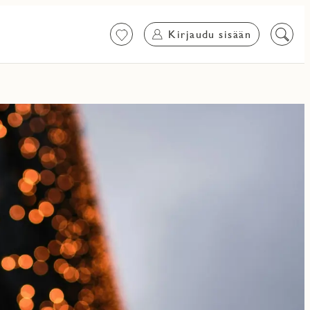
Kirjaudu sisään
Suosikit
Etsi
sisältö