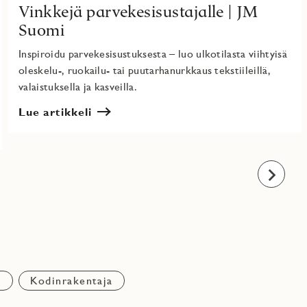
Vinkkejä parvekesisustajalle | JM
Suomi
Inspiroidu parvekesisustuksesta – luo ulkotilasta viihtyisä
oleskelu-, ruokailu- tai puutarhanurkkaus tekstiileillä,
valaistuksella ja kasveilla.
Lue artikkeli
Eteenpäi
n
Kodinrakentaja