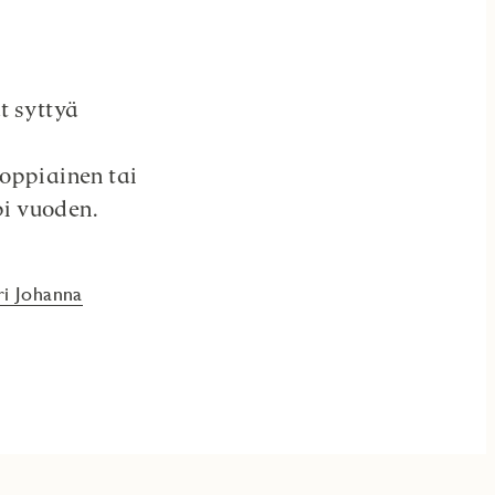
t syttyä
oppiainen tai
pi vuoden.
ri Johanna