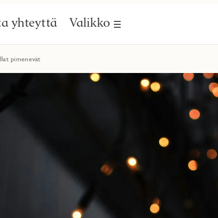
a yhteyttä
Valikko
illat pimenevät