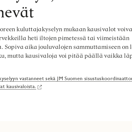
nevät
reen kuluttajakyselyn mukaan kausivalot voiva
rvekkeilla heti iltojen pimetessä tai viimeistään
. Sopiva aika jouluvalojen sammuttamiseen on l
u, mutta kausivaloja voi pitää päällä vaikka lä
 kyselyyn vastanneet sekä JM Suomen sisustuskoordinaatto
t kausivaloista.