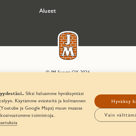
Alueet
© JM Suomi OY 2026
Yritystunnus 1974161-8
yydestäsi..
Siksi haluamme hyväksyntäsi
ittelyyn. Käytämme evästeitä ja kolmannen
Hyväksy k
 (Youtube ja Google Maps) muun muassa
Vain välttäm
kosivustomme toimintoja.
asetuksia