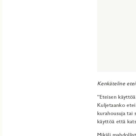
Kenkäteline eteis
”Eteisen käyttöä
Kuljetaanko eteis
kurahousuja tai 
käyttöä että kats
Mikäli mahdollist