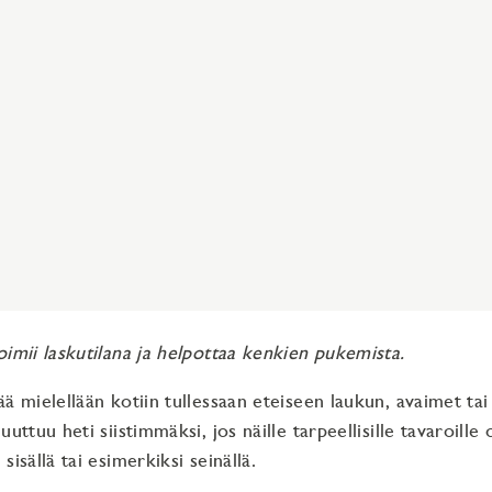
oimii laskutilana ja helpottaa kenkien pukemista.
ä mielellään kotiin tullessaan eteiseen laukun, avaimet tai
uuttuu heti siistimmäksi, jos näille tarpeellisille tavaroill
sisällä tai esimerkiksi seinällä.