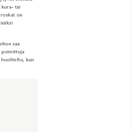
 kura- tai
 roskat on
isäksi
 johon saa
a poimittuja
a huoliteltu, kun