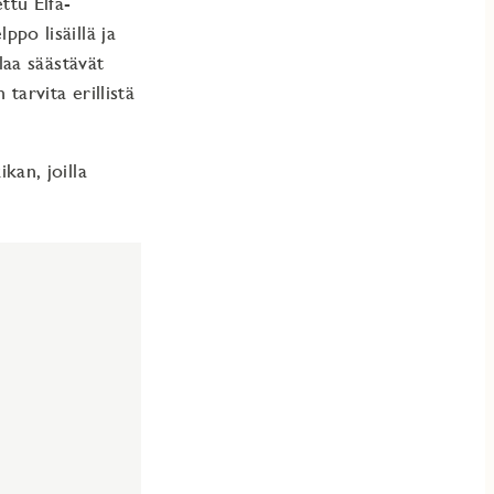
tu Elfa-
ppo lisäillä ja
aa säästävät
tarvita erillistä
an, joilla