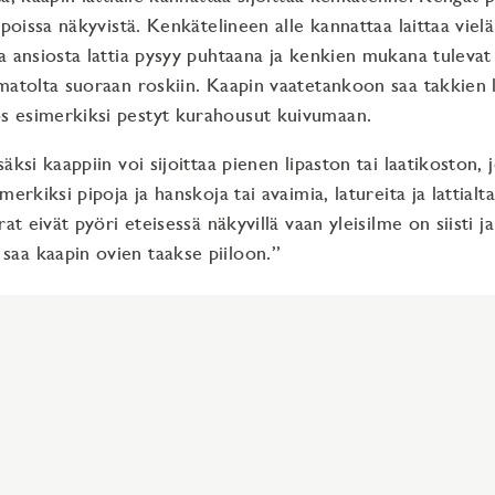
 poissa näkyvistä. Kenkätelineen alle kannattaa laittaa vielä
a ansiosta lattia pysyy puhtaana ja kenkien mukana tulevat
matolta suoraan roskiin. Kaapin vaatetankoon saa takkien l
 esimerkiksi pestyt kurahousut kuivumaan.
äksi kaappiin voi sijoittaa pienen lipaston tai laatikoston,
merkiksi pipoja ja hanskoja tai avaimia, latureita ja lattialt
rat eivät pyöri eteisessä näkyvillä vaan yleisilme on siisti j
aa kaapin ovien taakse piiloon.”