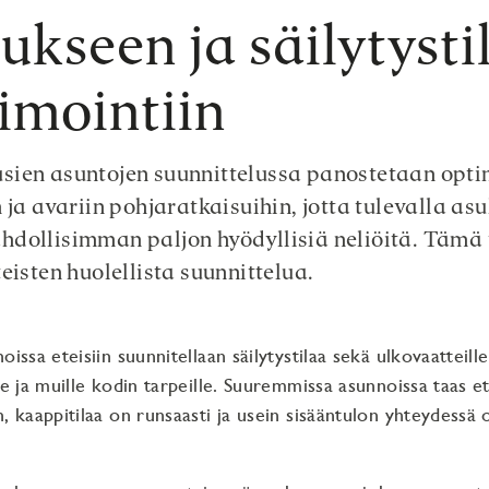
tukseen ja säilytysti
imointiin
sien asuntojen suunnittelussa panostetaan opt
 ja avariin pohjaratkaisuihin, jotta tulevalla asu
dollisimman paljon hyödyllisiä neliöitä. Tämä 
eisten huolellista suunnittelua.
oissa eteisiin suunnitellaan säilytystilaa sekä ulkovaatteill
le ja muille kodin tarpeille. Suuremmissa asunnoissa taas et
n, kaappitilaa on runsaasti ja usein sisääntulon yhteydessä 