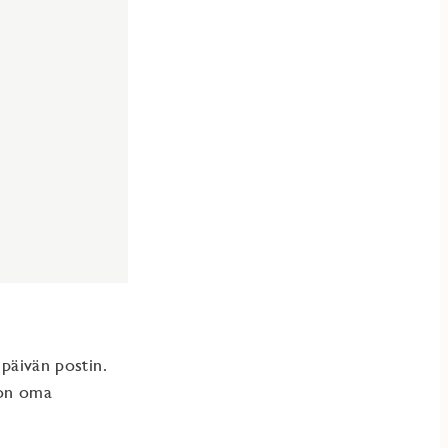
 päivän postin.
e on oma