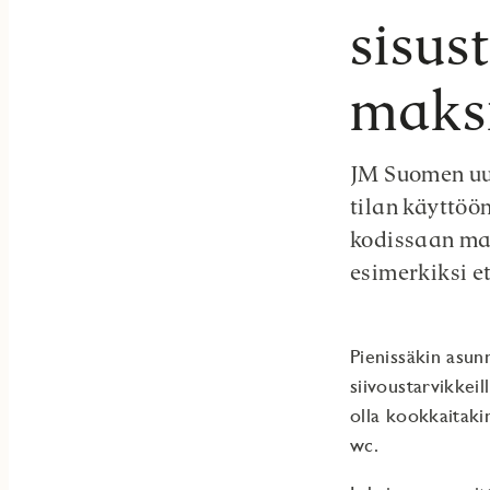
sisus
maks
JM Suomen uu
tilan käyttöön
kodissaan mah
esimerkiksi et
Pienissäkin asunn
siivoustarvikkeil
olla kookkaitaki
wc.