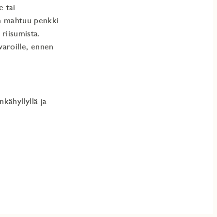
e tai
an mahtuu penkki
 riisumista.
varoille, ennen
nkähyllyllä ja