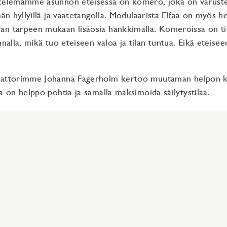
ttelemamme asunnon eteisessä on komero, joka on varustet
män hyllyillä ja vaatetangolla. Modulaarista Elfaa on myös hel
n tarpeen mukaan lisäosia hankkimalla. Komeroissa on til
nnalla, mikä tuo eteiseen valoa ja tilan tuntua. Eikä eteiseen 
aattorimme Johanna Fagerholm kertoo muutaman helpon kik
a on helppo pohtia ja samalla maksimoida säilytystilaa.