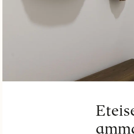
Eteis
ammat