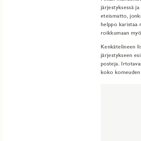
järjestyksessä ja
eteismatto, jonk
helppo karistaa 
roikkumaan myös
Kenkätelineen lis
järjestykseen esi
posteja. Irtotava
koko komeuden s