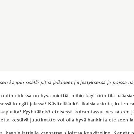
en kaapin sisällä pitää jalkineet järjestyksessä ja poissa nä
 optimoidessa on hyvä miettiä, mihin käyttöön tila pääasias
essä kengät jalassa? Käsitelläänkö likaisia asioita, kuten ra
saappaita? Pyyhitäänkö eteisessä koiran tassut vesisateen 
etta kestävä juuttimatto voi olla hyvä hankinta eteiseen lat
a, kaapin lattialle kannattaa sijoittaa kenkäteline. Kengät p