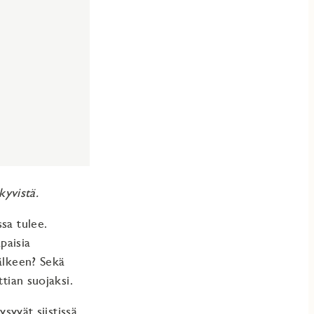
kyvistä.
sa tulee.
paisia
jälkeen? Sekä
tian suojaksi.
ysyvät siistissä