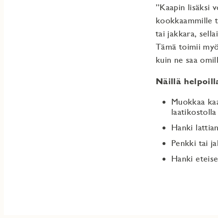
”Kaapin lisäksi v
kookkaammille ta
tai jakkara, sell
Tämä toimii myös 
kuin ne saa omil
Näillä helpoill
Muokkaa kaapi
laatikostolla
Hanki lattia
Penkki tai j
Hanki eteise