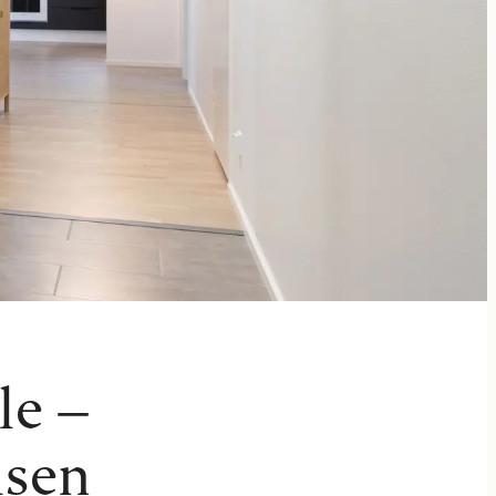
le –
isen