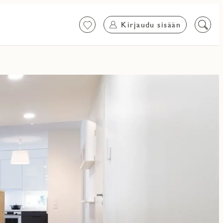
Kirjaudu sisään
Suosikit
Etsi
sisältö