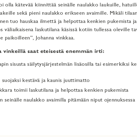
oi olla kätevää kiinnittää seinälle naulakko laukuille, hatuill
keille sekä pieni naulakko erikseen avaimille. Mikäli tila
ainen tuo hauskaa ilmettä ja helpottaa kenkien pukemista ja
väliaikaisena laskutilana käsissä kotiin tullessa oleville ta
le paikoilleen”, Johanna vinkkaa.
a vinkeillä saat eteisestä enemmän irti:
n sisusta säilytysjärjestelmän lisäosilla tai esimerkiksi ke
n suojaksi kestävä ja kaunis juuttimatto
akkara toimii laskutilana ja helpottaa kenkien pukemista
n seinälle naulakko avaimilla pitämään niput ojennuksessa