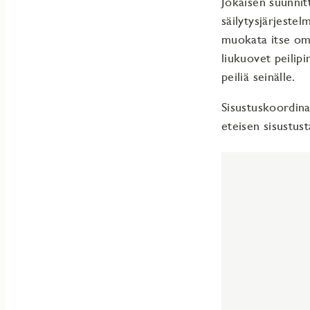
Jokaisen suunni
säilytysjärjestel
muokata itse oma
liukuovet peilipi
peiliä seinälle.
Sisustuskoordin
eteisen sisustust