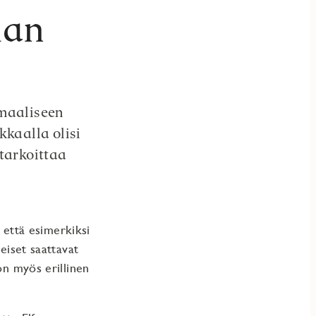
lan
imaaliseen
kkaalla olisi
tarkoittaa
e että esimerkiksi
eiset saattavat
on myös erillinen