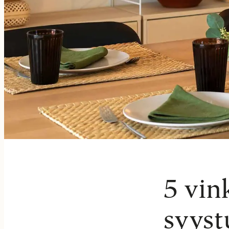
5 vin
syys