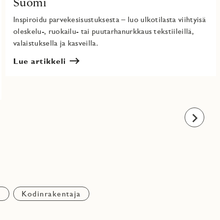
Suomi
Inspiroidu parvekesisustuksesta – luo ulkotilasta viihtyisä
oleskelu-, ruokailu- tai puutarhanurkkaus tekstiileillä,
valaistuksella ja kasveilla.
Lue artikkeli
Eteenpäi
n
Kodinrakentaja