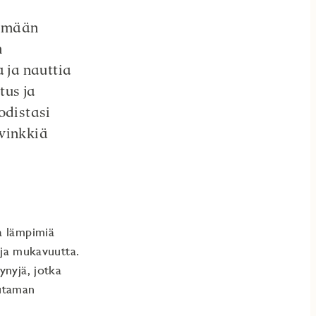
tämään
n
 ja nauttia
tus ja
odistasi
vinkkiä
a lämpimiä
ä ja mukavuutta.
ynyjä, jotka
uutaman