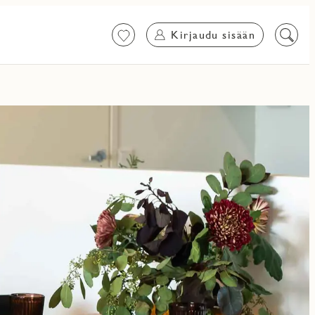
Kirjaudu sisään
Suosikit
Etsi
sisältö