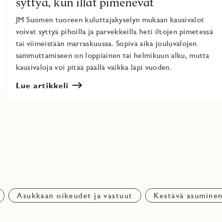
syttyä, kun illat pimenevät
JM Suomen tuoreen kuluttajakyselyn mukaan kausivalot
voivat syttyä pihoilla ja parvekkeilla heti iltojen pimetessä
tai viimeistään marraskuussa. Sopiva aika jouluvalojen
sammuttamiseen on loppiainen tai helmikuun alku, mutta
kausivaloja voi pitää päällä vaikka läpi vuoden.
Lue artikkeli
Asukkaan oikeudet ja vastuut
Kestävä asumine