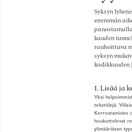
Syksyn lyhene
enemmän aikaa
panostamalla 
kauden tunnel
rauhoittava m
syksyn mukav
kodikkuuden j
1. Lisää ja k
Yksi helpoimmist
tekstiilejä. Vill
Kerrostaminen on
houkuttelevat re
ylimääräisen tyy