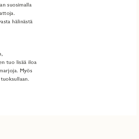
an suosimalla
attoja.
asta hälinästä
n,
n tuo lisää iloa
 marjoja. Myös
tuoksullaan.