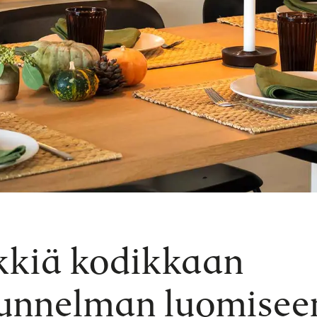
kkiä kodikkaan
tunnelman luomisee