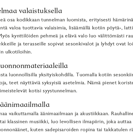
elmaa valaistuksella
keä osa kodikkaan tunnelman luomista, erityisesti hämärinä 
ä valoa tuottavia valaisimia, lisäämällä kotiin pöytä-, latti
 Myös kynttilöiden pehmeä ja elävä valo luo välittömästi ra
keille ja terasseille sopivat sesonkivalot ja lyhdyt ovat loi
n ulkotiloihin.
 luonnonmateriaaleilla
ta luonnollisilla yksityiskohdilla. Tuomalla kotiin sesonkii
oja, teet näyttäviä syksyisiä asetelmia. Nämä pienet koriste
iimeistelevät kotisi syystunnelman.
 äänimaailmalla
aa vaikuttamalla äänimaailmaan ja akustiikkaan. Rauhallin
tai klassinen musiikki, luo levollisen ilmapiirin, joka autta
onnonäänet, kuten sadepisaroiden ropina tai takkatulen rä