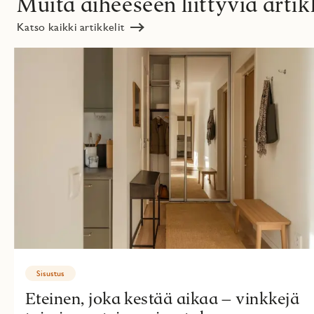
Muita aiheeseen liittyviä artik
Katso kaikki artikkelit
Sisustus
Eteinen, joka kestää aikaa – vinkkejä