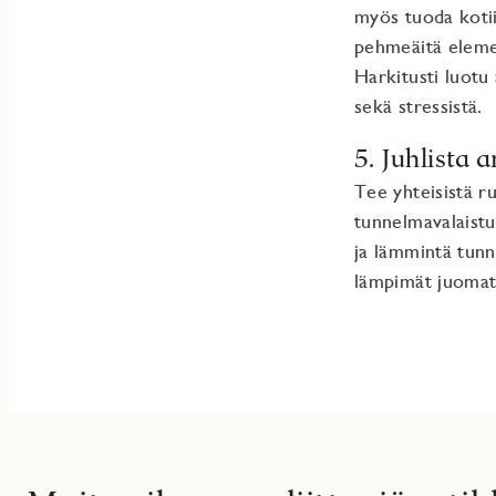
myös tuoda kotii
pehmeäitä element
Harkitusti luotu
sekä stressistä.
5. Juhlista 
Tee yhteisistä r
tunnelmavalaistu
ja lämmintä tunn
lämpimät juomat