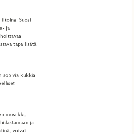
iltoina. Suosi
a- ja
uhoittavaa
stava tapa lisätä
n sopivia kukkia
elliset
en musiikki,
a hidastamaan ja
tinä, voivat