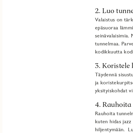
2. Luo tunn
Valaistus on tär
epäsuoraa lämmint
seinävalaisimia.
tunnelmaa. Parvek
kodikkuutta kodi
3. Koristele
Täydennä sisustus
ja koristekurpits
yksityiskohdat v
4. Rauhoita
Rauhoita tunnelm
kuten hidas jazz 
hiljentymään. Lu