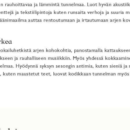
n rauhoittavaa ja lämmintä tunnelmaa. Luot hyvän akustiik
tejä ja tekstiilipintoja kuten runsaita verhoja ja suuria m
 äänimaailma auttaa rentoutumaan ja irtautumaan arjen kov
arkea
uokailuhetkistä arjen kohokohtia, panostamalla kattauksee
kseen ja rauhalliseen musiikkiin. Myös yhdessä kokkaamine
elmaa. Hyödynnä syksyn sesongin antimia, kuten sieniä ja
, kuten maustetut teet, luovat kodikkaan tunnelman myös 