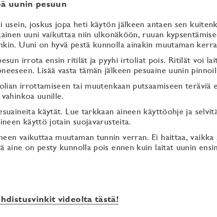
öä uunin pesuun
i usein, joskus jopa heti käytön jälkeen antaen sen kuitenk
kainen uuni vaikuttaa niin ulkonäköön, ruuan kypsentämis
nkin. Uuni on hyvä pestä kunnolla ainakin muutaman kerra
esun irrota ensin ritilät ja pyyhi irtoliat pois. Ritilät voi lai
neeseen. Lisää vasta tämän jälkeen pesuaine uunin pinnoil
tolian irrottamiseen tai muutenkaan putsaamiseen teräviä e
 vahinkoa uunille.
esuaineita käytät. Lue tarkkaan aineen käyttöohje ja selvitä
aineen käyttö jotain suojavarusteita.
een vaikuttaa muutaman tunnin verran. Ei haittaa, vaikka se
ä aine on pesty kunnolla pois ennen kuin laitat uunin ens
distusvinkit videolta tästä!