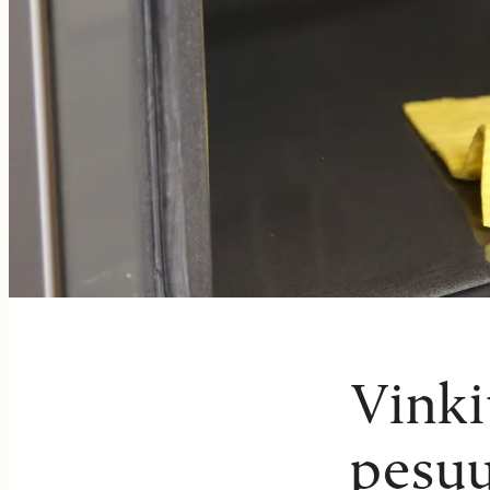
Vinki
pesu