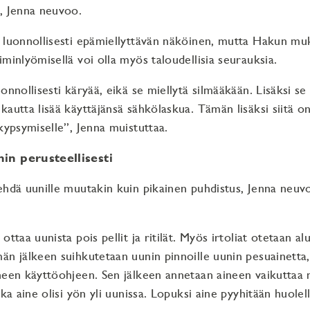
, Jenna neuvoo.
 luonnollisesti epämiellyttävän näköinen, mutta Hakun mu
iminlyömisellä voi olla myös taloudellisia seurauksia.
onnollisesti käryää, eikä se miellytä silmääkään. Lisäksi s
kautta lisää käyttäjänsä sähkölaskua. Tämän lisäksi siitä o
 kypsymiselle”, Jenna muistuttaa.
in perusteellisesti
ehdä uunille muutakin kuin pikainen puhdistus, Jenna neu
ottaa uunista pois pellit ja ritilät. Myös irtoliat otetaan al
än jälkeen suihkutetaan uunin pinnoille uunin pesuainetta
neen käyttöohjeen. Sen jälkeen annetaan aineen vaikuttaa
kka aine olisi yön yli uunissa. Lopuksi aine pyyhitään huolell