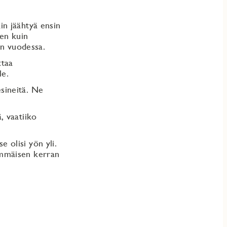
in jäähtyä ensin
een kuin
n vuodessa.
ttaa
le.
sineitä. Ne
, vaatiiko
 olisi yön yli.
immäisen kerran