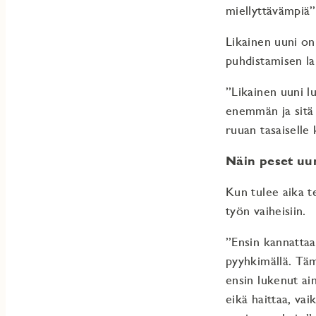
miellyttävämpiä”
Likainen uuni on
puhdistamisen la
”Likainen uuni lu
enemmän ja sitä 
ruuan tasaiselle
Näin peset uun
Kun tulee aika t
työn vaiheisiin.
”Ensin kannattaa 
pyyhkimällä. Täm
ensin lukenut ai
eikä haittaa, vai