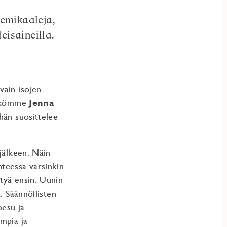
kemikaaleja,
eisaineilla.
vain isojen
likkömme
Jenna
hän suosittelee
jälkeen. Näin
anteessa varsinkin
tyä ensin. Uunin
. Säännöllisten
pesu ja
mpia ja