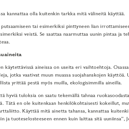
sa kannattaa olla kuitenkin tarkka mitä välineitä käyttää.
 putsaamiseen tai esimerkiksi pinttyneen lian irrottamisee
esimerkiksi veistä. Se saattaa naarmuttaa uunin pintaa ja te
teaa.
suaineita
 käytettävissä aineissa on useita eri vaihtoehtoja. Osassa
eja, jotka vaativat muun muassa suojahanskojen käyttöä. 
ista yrittää pestä myös muilla, ekologisimmilla aineilla.
ttä hyviä tuloksia on saatu tekemällä tahnaa ruokasoodasta,
. Tätä en ole kuitenkaan henkilökohtaisesti kokeillut, mut
taliitto. Käyttää mitä ainetta tahansa, kannattaa kuitenki
in ja tuoteselosteeseen ennen kuin laittaa sitä uuniinsa”, 