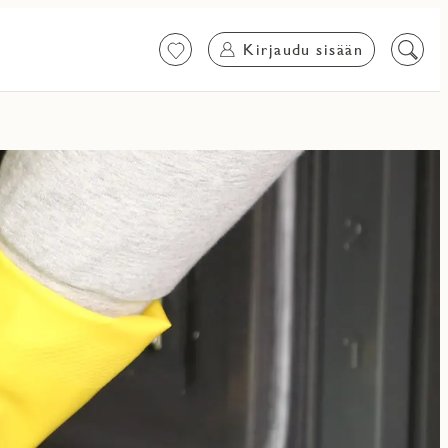
Kirjaudu sisään
Suosikit
Etsi
sisältö