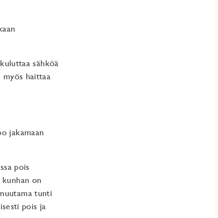
kaan
e kuluttaa sähköä
n myös haittaa
voo jakamaan
ussa pois
, kunhan on
 muutama tunti
isesti pois ja