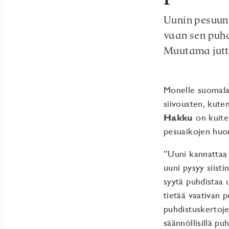
Uunin pesuun 
vaan sen puhd
Muutama juttu
Monelle suomalai
siivousten, kute
Hakku
on kuiten
pesuaikojen huo
”Uuni kannattaa 
uuni pysyy siisti
syytä puhdistaa 
tietää vaativan 
puhdistuskertoje
säännöllisillä p