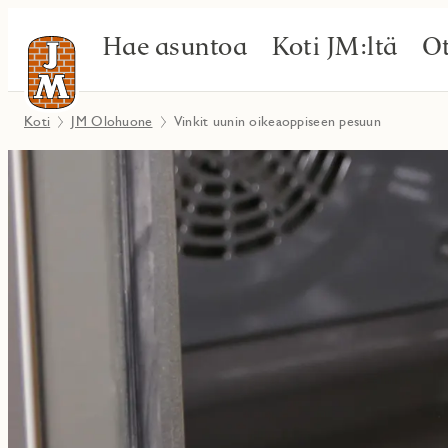
Hae asuntoa
Koti JM:ltä
Ot
Koti
JM Olohuone
Vinkit uunin oikeaoppiseen pesuun