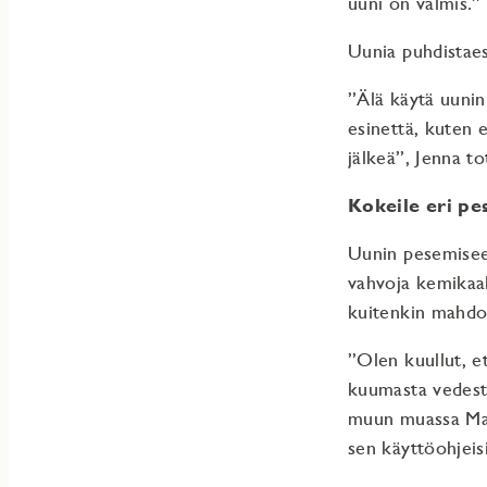
uuni on valmis.”
Uunia puhdistaes
”Älä käytä uunin
esinettä, kuten 
jälkeä”, Jenna to
Kokeile eri pe
Uunin pesemiseen
vahvoja kemikaal
kuitenkin mahdoll
”Olen kuullut, e
kuumasta vedestä
muun muassa Mart
sen käyttöohjeisi