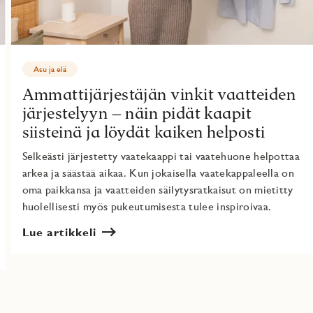
Asu ja elä
Ammattijärjestäjän vinkit vaatteiden
järjestelyyn – näin pidät kaapit
siisteinä ja löydät kaiken helposti
Selkeästi järjestetty vaatekaappi tai vaatehuone helpottaa
arkea ja säästää aikaa. Kun jokaisella vaatekappaleella on
oma paikkansa ja vaatteiden säilytysratkaisut on mietitty
huolellisesti myös pukeutumisesta tulee inspiroivaa.
Lue artikkeli