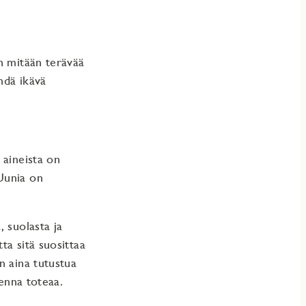
n mitään terävää
hdä ikävä
 aineista on
Uunia on
 suolasta ja
ta sitä suosittaa
n aina tutustua
Jenna toteaa.