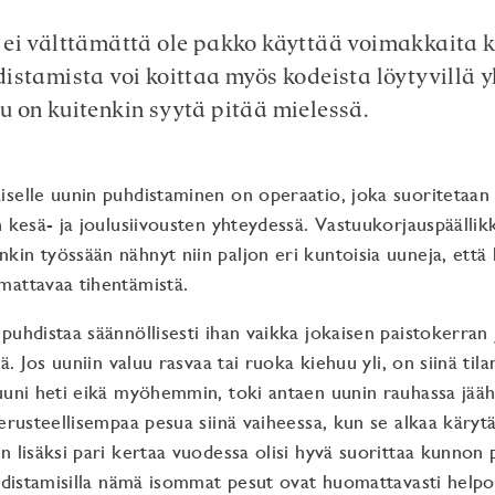
ei välttämättä ole pakko käyttää voimakkaita 
istamista voi koittaa myös kodeista löytyvillä yl
 on kuitenkin syytä pitää mielessä.
selle uunin puhdistaminen on operaatio, joka suoritetaan 
n kesä- ja joulusiivousten yhteydessä. Vastuukorjauspääl
kin työssään nähnyt niin paljon eri kuntoisia uuneja, että 
mattavaa tihentämistä.
puhdistaa säännöllisesti ihan vaikka jokaisen paistokerran 
nä. Jos uuniin valuu rasvaa tai ruoka kiehuu yli, on siinä til
uuni heti eikä myöhemmin, toki antaen uunin rauhassa jääh
perusteellisempaa pesua siinä vaiheessa, kun se alkaa kärytä
n lisäksi pari kertaa vuodessa olisi hyvä suorittaa kunnon 
uhdistamisilla nämä isommat pesut ovat huomattavasti helpo