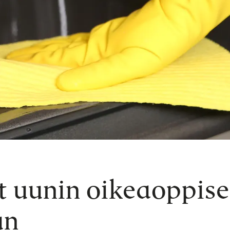
t uunin oikeaoppis
un