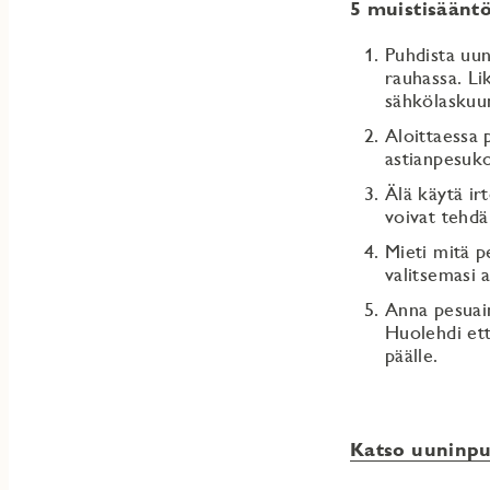
5 muistisäänt
Puhdista uun
rauhassa. Li
sähkölaskuu
Aloittaessa p
astianpesuko
Älä käytä ir
voivat tehdä
Mieti mitä p
valitsemasi 
Anna pesuain
Huolehdi ett
päälle.
Katso uuninpuh