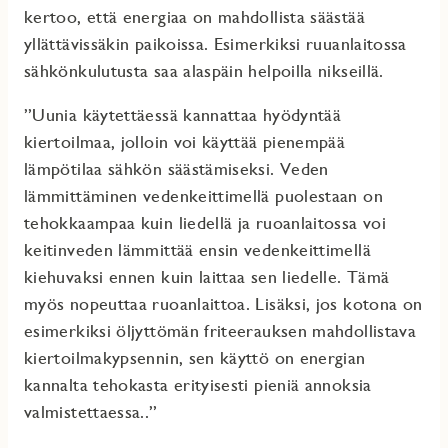
kertoo, että energiaa on mahdollista säästää
yllättävissäkin paikoissa. Esimerkiksi ruuanlaitossa
sähkönkulutusta saa alaspäin helpoilla nikseillä.
”Uunia käytettäessä kannattaa hyödyntää
kiertoilmaa, jolloin voi käyttää pienempää
lämpötilaa sähkön säästämiseksi. Veden
lämmittäminen vedenkeittimellä puolestaan on
tehokkaampaa kuin liedellä ja ruoanlaitossa voi
keitinveden lämmittää ensin vedenkeittimellä
kiehuvaksi ennen kuin laittaa sen liedelle. Tämä
myös nopeuttaa ruoanlaittoa. Lisäksi, jos kotona on
esimerkiksi öljyttömän friteerauksen mahdollistava
kiertoilmakypsennin, sen käyttö on energian
kannalta tehokasta erityisesti pieniä annoksia
valmistettaessa..”