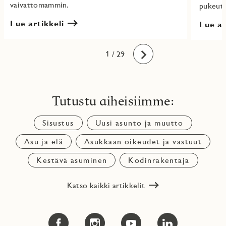
vaivattomammin.
pukeutu
Lue artikkeli
Lue ar
10
11
12
13
14
15
16
17
18
19
20
21
22
23
24
25
26
27
28
29
1
2
3
4
5
6
7
8
9
/ 29
Eteenpäin
Tutustu aiheisiimme:
Sisustus
Uusi asunto ja muutto
Asu ja elä
Asukkaan oikeudet ja vastuut
Kestävä asuminen
Kodinrakentaja
Katso kaikki artikkelit