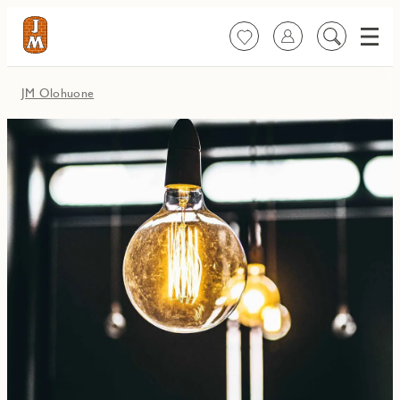
Valik
Suosikit
Kirjaudu sisään
Etsi
sisältöä
JM Olohuone