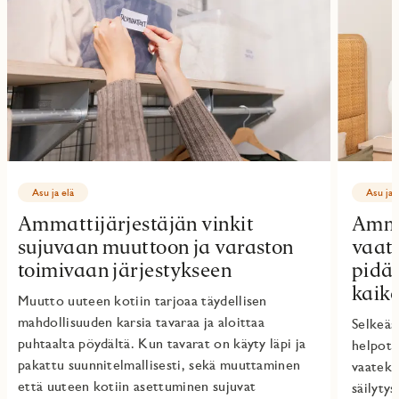
Asu ja elä
Asu ja 
Ammattijärjestäjän vinkit
Amma
sujuvaan muuttoon ja varaston
vaatt
toimivaan järjestykseen
pidät
kaike
Muutto uuteen kotiin tarjoaa täydellisen
mahdollisuuden karsia tavaraa ja aloittaa
Selkeäs
puhtaalta pöydältä. Kun tavarat on käyty läpi ja
helpott
pakattu suunnitelmallisesti, sekä muuttaminen
vaateka
että uuteen kotiin asettuminen sujuvat
säilyty