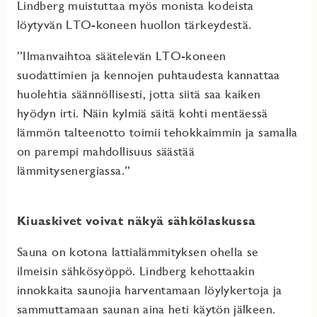
Lindberg muistuttaa myös monista kodeista
löytyvän LTO-koneen huollon tärkeydestä.
”Ilmanvaihtoa säätelevän LTO-koneen
suodattimien ja kennojen puhtaudesta kannattaa
huolehtia säännöllisesti, jotta siitä saa kaiken
hyödyn irti. Näin kylmiä säitä kohti mentäessä
lämmön talteenotto toimii tehokkaimmin ja samalla
on parempi mahdollisuus säästää
lämmitysenergiassa.”
Kiuaskivet voivat näkyä sähkölaskussa
Sauna on kotona lattialämmityksen ohella se
ilmeisin sähkösyöppö. Lindberg kehottaakin
innokkaita saunojia harventamaan löylykertoja ja
sammuttamaan saunan aina heti käytön jälkeen.