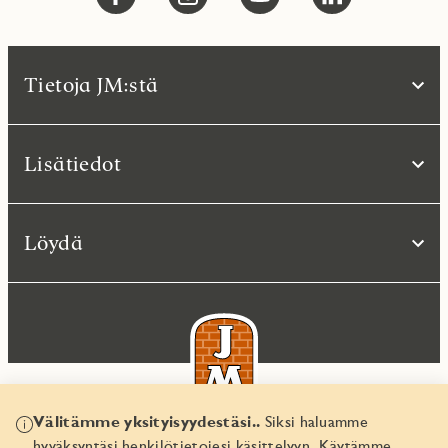
Tietoja JM:stä
Lisätiedot
Löydä
Välitämme yksityisyydestäsi..
Siksi haluamme
hyväksyntäsi henkilötietojesi käsittelyyn. Käytämme