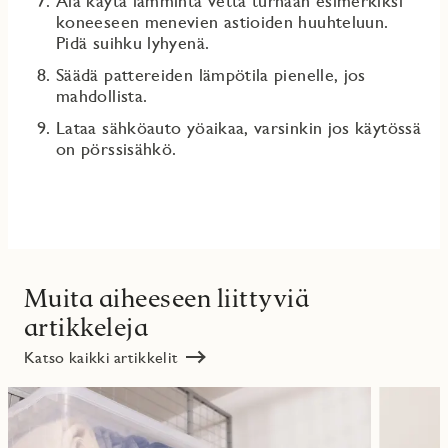
Älä käytä lämmintä vettä turhaan esimerkiksi
koneeseen menevien astioiden huuhteluun.
Pidä suihku lyhyenä.
Säädä pattereiden lämpötila pienelle, jos
mahdollista.
Lataa sähköauto yöaikaa, varsinkin jos käytössä
on pörssisähkö.
Muita aiheeseen liittyviä
artikkeleja
Katso kaikki artikkelit