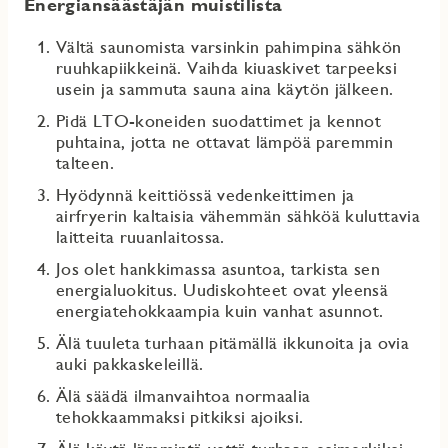
Energiansäästäjän muistilista
Vältä saunomista varsinkin pahimpina sähkön
ruuhkapiikkeinä. Vaihda kiuaskivet tarpeeksi
usein ja sammuta sauna aina käytön jälkeen.
Pidä LTO-koneiden suodattimet ja kennot
puhtaina, jotta ne ottavat lämpöä paremmin
talteen.
Hyödynnä keittiössä vedenkeittimen ja
airfryerin kaltaisia vähemmän sähköä kuluttavia
laitteita ruuanlaitossa.
Jos olet hankkimassa asuntoa, tarkista sen
energialuokitus. Uudiskohteet ovat yleensä
energiatehokkaampia kuin vanhat asunnot.
Älä tuuleta turhaan pitämällä ikkunoita ja ovia
auki pakkaskeleillä.
Älä säädä ilmanvaihtoa normaalia
tehokkaammaksi pitkiksi ajoiksi.