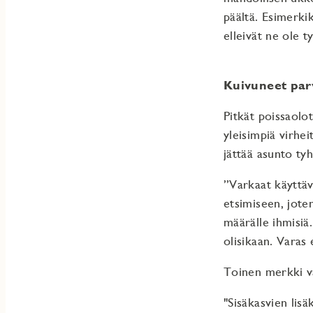
päältä. Esimerkik
elleivät ne ole ty
Kuivuneet parv
Pitkät poissaolo
yleisimpiä virhei
jättää asunto tyh
”Varkaat käyttäv
etsimiseen, jote
määrälle ihmisiä
olisikaan. Varas 
Toinen merkki va
"Sisäkasvien lis