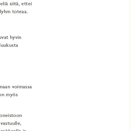
iä siitä, ettei
Plyhm toteaa.
uvat hyvin
luukusta
amaan voimassa
 on myös
huoneistoon
vastuulle,
sakkaalle ja