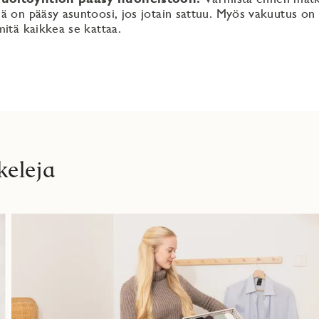
lä on pääsy asuntoosi, jos jotain sattuu. Myös vakuutus on 
 mitä kaikkea se kattaa.
keleja