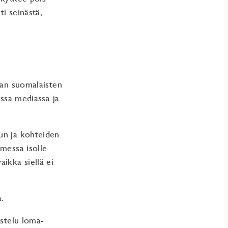
ti seinästä,
aan suomalaisten
essa mediassa ja
un ja kohteiden
omessa isolle
ikka siellä ei
.
astelu loma-