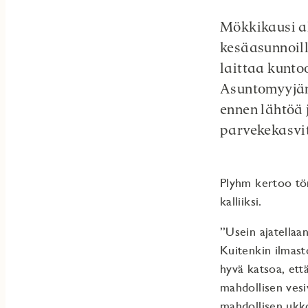
Mökkikausi al
kesäasunnoill
laittaa kuntoo
Asuntomyyjäm
ennen lähtöä 
parvekekasvit
Plyhm kertoo tör
kalliiksi.
”Usein ajatellaan
Kuitenkin ilmast
hyvä katsoa, ett
mahdollisen vesi
mahdollisen ukko