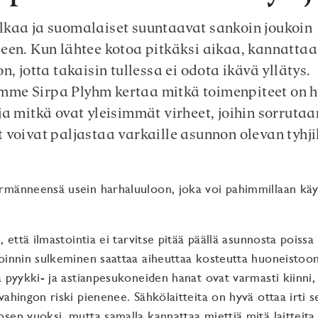
kaa ja suomalaiset suuntaavat sankoin joukoin
een. Kun lähtee kotoa pitkäksi aikaa, kannattaa 
n, jotta takaisin tullessa ei odota ikävä yllätys.
me Sirpa Plyhm kertaa mitkä toimenpiteet on h
ja mitkä ovat yleisimmät virheet, joihin sorrutaa
 voivat paljastaa varkaille asunnon olevan tyhji
männeensä usein harhaluuloon, joka voi pahimmillaan käyd
, että ilmastointia ei tarvitse pitää päällä asunnosta poissa 
oinnin sulkeminen saattaa aiheuttaa kosteutta huoneistoon
ä pyykki- ja astianpesukoneiden hanat ovat varmasti kiinni, 
vahingon riski pienenee. Sähkölaitteita on hyvä ottaa irti s
sen vuoksi, mutta samalla kannattaa miettiä mitä laitteita