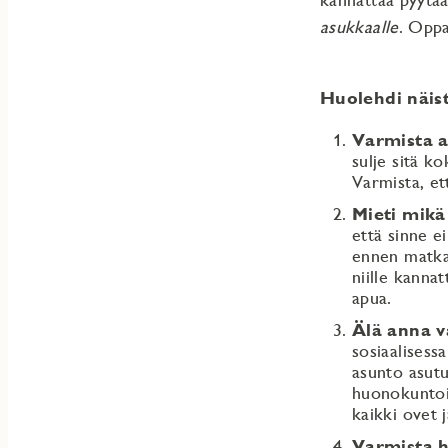
asukkaalle
. Oppa
Huolehdi näis
Varmista 
sulje sitä k
Varmista, et
Mieti mikä 
että sinne e
ennen matkaa
niille kanna
apua.
Älä anna v
sosiaalisessa
asunto asutu
huonokuntois
kaikki ovet 
Varmista h