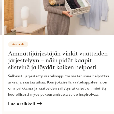
Asu ja elä
Ammattijärjestäjän vinkit vaatteiden
järjestelyyn – näin pidät kaapit
siisteinä ja löydät kaiken helposti
Selkeästi järjestetty vaatekaappi tai vaatehuone helpottaa
arkea ja säästää aikaa. Kun jokaisella vaatekappaleella on
oma paikkansa ja vaatteiden säilytysratkaisut on mietitty
huolellisesti myös pukeutumisesta tulee inspiroivaa.
Lue artikkeli