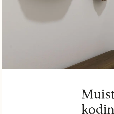
Muist
kodin