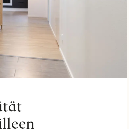
ätät
illeen