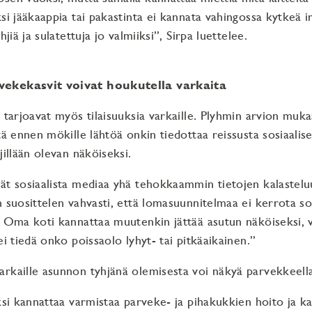
si jääkaappia tai pakastinta ei kannata vahingossa kytkeä ir
hjiä ja sulatettuja jo valmiiksi”, Sirpa luettelee.
ekekasvit voivat houkutella varkaita
t tarjoavat myös tilaisuuksia varkaille. Plyhmin arvion muk
tä ennen mökille lähtöä onkin tiedottaa reissusta sosiaalis
jillään olevan näköiseksi.
ät sosiaalista mediaa yhä tehokkaammin tietojen kalastelu
n suosittelen vahvasti, että lomasuunnitelmaa ei kerrota s
. Oma koti kannattaa muutenkin jättää asutun näköiseksi, va
ei tiedä onko poissaolo lyhyt- tai pitkäaikainen.”
rkaille asunnon tyhjänä olemisesta voi näkyä parvekkeella
äksi kannattaa varmistaa parveke- ja pihakukkien hoito ja k