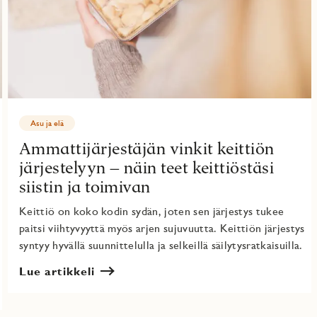
Asu ja elä
Ammattijärjestäjän vinkit keittiön
järjestelyyn – näin teet keittiöstäsi
siistin ja toimivan
Keittiö on koko kodin sydän, joten sen järjestys tukee
paitsi viihtyvyyttä myös arjen sujuvuutta. Keittiön järjestys
syntyy hyvällä suunnittelulla ja selkeillä säilytysratkaisuilla.
Lue artikkeli