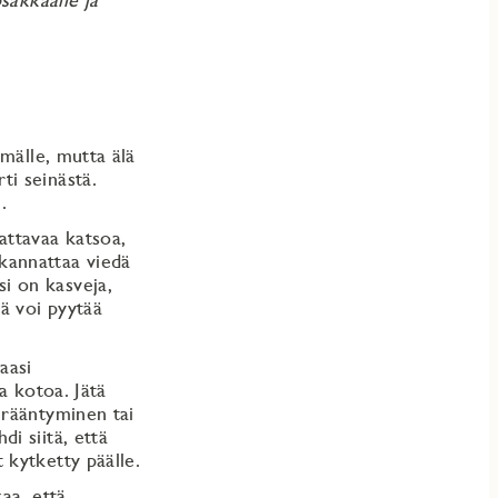
mälle, mutta älä
ti seinästä.
.
nattavaa katsoa,
 kannattaa viedä
i on kasveja,
tä voi pyytää
aasi
sa kotoa. Jätä
erääntyminen tai
di siitä, että
 kytketty päälle.
aa, että