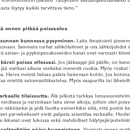
asta löytyy kaikki tarvittava tieto.”
tä ennen pitkää poissaoloa
asunnon kunnossa pysyminen.
Laita ilmastointi pienem
okonaan. Sammuta turhat sähkölaitteet ja ota sähköjohdot ir
tä astian- ja pyykinpesukoneiden hanat ovat varmasti kiinni
kärsii poissa ollessasi.
Jos jääkaappi jää päälle, on kan
i jää matkasi aikana vanhaksi meneviä ruokia. Myös roskat
. Harva meistä haluaa palata haisevaan kotiin. Jos kotonas
ttaa miettiä automaattikastelua. Myös naapurilta tai läheisil
arkaalle tilaisuutta.
Älä julkista tarkkaa lomasuunnitelm
 mediassa ja varsinkaan laita sinne aikoja, jolloin olet pois
n näköiseksi ja pidä huolta esimerkiksi siitä, että postin k
et parvekekasvit eivät paljasta asiantilaa varkaalle. Huoleh
ja ikkunat ovat lukossa sekä mahdolliset hälytysjärjestelmät
uoltoyhtiön pääsy huoneistoon.
Varmista ennen matk