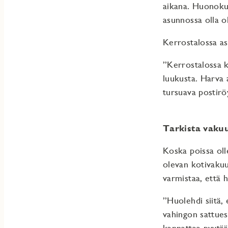
aikana. Huonokunt
asunnossa olla o
Kerrostalossa as
”Kerrostalossa k
luukusta. Harva 
tursuava postirö
Tarkista vakuu
Koska poissa oll
olevan kotivakuu
varmistaa, että h
”Huolehdi siitä, 
vahingon sattues
kannattaa pyytää 