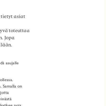
tietyt asiat
yvä toteuttaa
n. Jopa
llään.
ä asujalle
ollessa.
. Samalla on
jotta
einästä
 kytkee pois