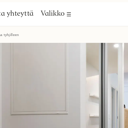
a yhteyttä
Valikko
a tyhjilleen