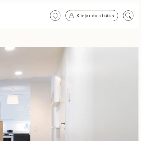
Kirjaudu sisään
Suosikit
Etsi
sisältö