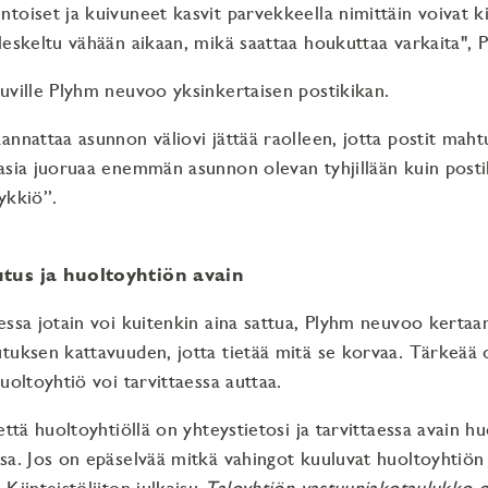
oiset ja kuivuneet kasvit parvekkeella nimittäin voivat kiel
leskeltu vähään aikaan, mikä saattaa houkuttaa varkaita", 
uville Plyhm neuvoo yksinkertaisen postikikan.
annattaa asunnon väliovi jättää raolleen, jotta postit maht
asia juoruaa enemmän asunnon olevan tyhjillään kuin posti
ykkiö”.
tus ja huoltoyhtiön avain
essa jotain voi kuitenkin aina sattua, Plyhm neuvoo kerta
tuksen kattavuuden, jotta tietää mitä se korvaa. Tärkeää
uoltoyhtiö voi tarvittaessa auttaa.
että huoltoyhtiöllä on yhteystietosi ja tarvittaessa avain 
sa. Jos on epäselvää mitkä vahingot kuuluvat huoltoyhtiön 
Kiinteistöliiton julkaisu
Taloyhtiön vastuunjakotaulukko o