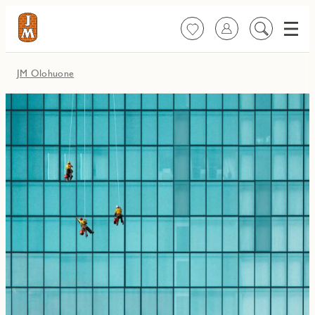
Valik
Suosikit
Kirjaudu sisään
Etsi
sisältöä
JM Olohuone