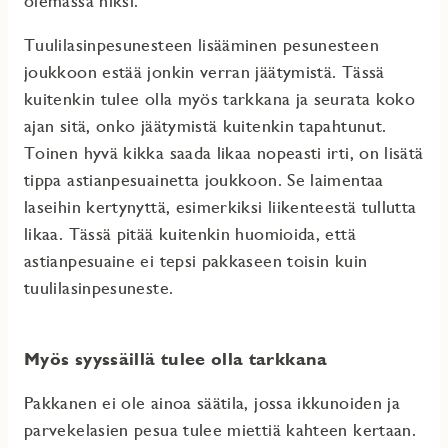
olemassa niksi.
Tuulilasinpesunesteen lisääminen pesunesteen
joukkoon estää jonkin verran jäätymistä. Tässä
kuitenkin tulee olla myös tarkkana ja seurata koko
ajan sitä, onko jäätymistä kuitenkin tapahtunut.
Toinen hyvä kikka saada likaa nopeasti irti, on lisätä
tippa astianpesuainetta joukkoon. Se laimentaa
laseihin kertynyttä, esimerkiksi liikenteestä tullutta
likaa. Tässä pitää kuitenkin huomioida, että
astianpesuaine ei tepsi pakkaseen toisin kuin
tuulilasinpesuneste.
Myös syyssäillä tulee olla tarkkana
Pakkanen ei ole ainoa säätila, jossa ikkunoiden ja
parvekelasien pesua tulee miettiä kahteen kertaan.