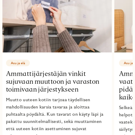
Asu ja elä
Asu ja 
Ammattijärjestäjän vinkit
Amma
sujuvaan muuttoon ja varaston
vaatt
toimivaan järjestykseen
pidät
kaike
Muutto uuteen kotiin tarjoaa täydellisen
mahdollisuuden karsia tavaraa ja aloittaa
Selkeäs
puhtaalta pöydältä. Kun tavarat on käyty läpi ja
helpott
pakattu suunnitelmallisesti, sekä muuttaminen
vaateka
että uuteen kotiin asettuminen sujuvat
säilyty