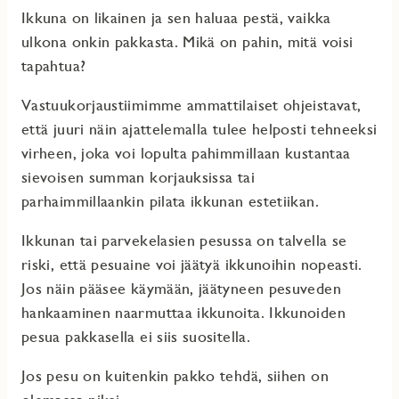
Ikkuna on likainen ja sen haluaa pestä, vaikka
ulkona onkin pakkasta. Mikä on pahin, mitä voisi
tapahtua?
Vastuukorjaustiimimme ammattilaiset
ohjeistavat,
että juuri näin ajattelemalla tulee helposti tehneeksi
virheen, joka voi lopulta pahimmillaan kustantaa
sievoisen summan korjauksissa tai
parhaimmillaankin pilata ikkunan estetiikan.
Ikkunan tai parvekelasien pesussa on talvella se
riski, että pesuaine voi jäätyä ikkunoihin nopeasti.
Jos näin pääsee käymään, jäätyneen pesuveden
hankaaminen naarmuttaa ikkunoita. Ikkunoiden
pesua pakkasella ei siis suositella.
Jos pesu on kuitenkin pakko tehdä, siihen on