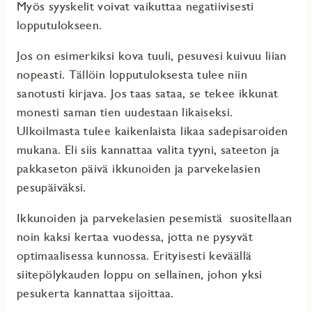
Myös syyskelit voivat vaikuttaa negatiivisesti
lopputulokseen.
Jos on esimerkiksi kova tuuli, pesuvesi kuivuu liian
nopeasti. Tällöin lopputuloksesta tulee niin
sanotusti kirjava. Jos taas sataa, se tekee ikkunat
monesti saman tien uudestaan likaiseksi.
Ulkoilmasta tulee kaikenlaista likaa sadepisaroiden
mukana. Eli siis kannattaa valita tyyni, sateeton ja
pakkaseton päivä ikkunoiden ja parvekelasien
pesupäiväksi.
Ikkunoiden ja parvekelasien pesemistä suositellaan
noin kaksi kertaa vuodessa, jotta ne pysyvät
optimaalisessa kunnossa. Erityisesti keväällä
siitepölykauden loppu on sellainen, johon yksi
pesukerta kannattaa sijoittaa.