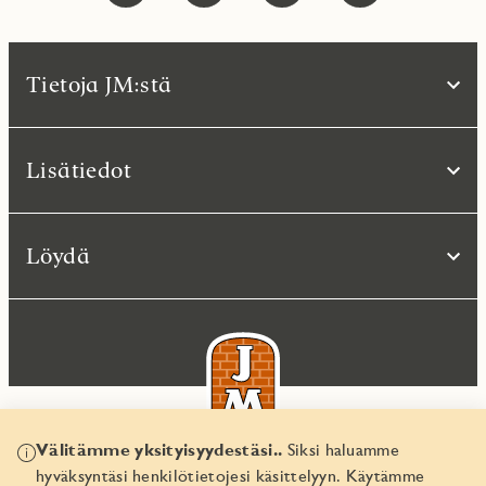
Tietoja JM:stä
Lisätiedot
Löydä
Välitämme yksityisyydestäsi..
Siksi haluamme
hyväksyntäsi henkilötietojesi käsittelyyn. Käytämme
© JM Suomi OY 2026