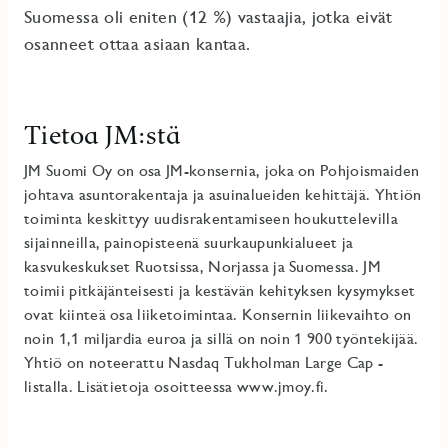
Suomessa oli eniten (12 %) vastaajia, jotka eivät
osanneet ottaa asiaan kantaa.
Tietoa JM:stä
JM Suomi Oy on osa JM-konsernia, joka on Pohjoismaiden
johtava asuntorakentaja ja asuinalueiden kehittäjä. Yhtiön
toiminta keskittyy uudisrakentamiseen houkuttelevilla
sijainneilla, painopisteenä suurkaupunkialueet ja
kasvukeskukset Ruotsissa, Norjassa ja Suomessa. JM
toimii pitkäjänteisesti ja kestävän kehityksen kysymykset
ovat kiinteä osa liiketoimintaa. Konsernin liikevaihto on
noin 1,1 miljardia euroa ja sillä on noin 1 900 työntekijää.
Yhtiö on noteerattu Nasdaq Tukholman Large Cap -
listalla. Lisätietoja osoitteessa www.jmoy.fi.