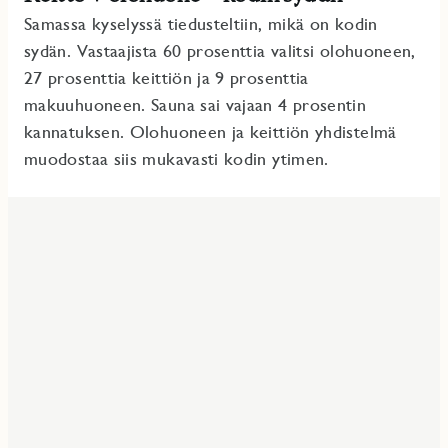
Samassa kyselyssä tiedusteltiin, mikä on kodin
sydän. Vastaajista 60 prosenttia valitsi olohuoneen,
27 prosenttia keittiön ja 9 prosenttia
makuuhuoneen. Sauna sai vajaan 4 prosentin
kannatuksen. Olohuoneen ja keittiön yhdistelmä
muodostaa siis mukavasti kodin ytimen.