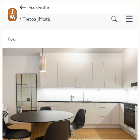
Etusivulle
Valik
Etsi
/ Tietoa JM:stä
sisältöä
Koti