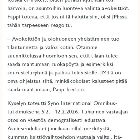
harvoin, on asuntoihin luonteva valinta avokeittiöt.
Pappi toteaa, että jos niitä haluttaisiin, olisi JM:ssä
tähän tarpeeseen reagoitu.
– Avokeittiön ja olohuoneen yhdistäminen tuo
tilantunnetta ja valoa kotiin. Otamme
suunnittelussa huomioon sen, että tilaan tulee
saada mahtumaan ruokapöytä ja esimerkiksi
seurusteluryhmä ja paikka televisiolle. JM:llä on
oma ohjeistus siitä, minkäkokoiset kalusteet pitää
saada mahtumaan, Pappi kertoo.
Kyselyn toteutti Syno International Omnibus-
tutkimuksena 5.2.– 12.2.2026. Tuhannen vastaajan
otos on väestöä demografisesti edustava.
Asuinseudulla ei juurikaan ollut merkitystä,
kumman keittiövaihtoehdon vastaaja valitsi. Itä-