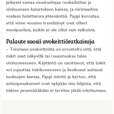
jatkavat samaa sisustuslinjaa ruokailutilan ja
olohuoneen kalustuksen kanssa, ja värimaailma
voidaan haluttaessa yhtenäistää. Pappi korostaa,
että viime vuosien trendisävyt ovat olleet
monipuolisia, kaikki ei ole ollut vain valkoista.
Palaute suosii avokeittiöratkaisuja
– Toisinaan avokeittiöitä on arvosteltu siitä, että
tiskit ovat näkyvillä tai ruuantuoksu tulee
olohuoneeseen. Käytäntö on osoittanut, että tiskit
voi sujauttaa tiskikoneeseen ja liesikuvut auttavat
tuoksujen kanssa, Pappi miettii ja kertoo, että
astianpesukoneet ovat nykyään niin hiljaisia, että
tiskien pesemistäkään ei tarvitse jäädä odottamaan.