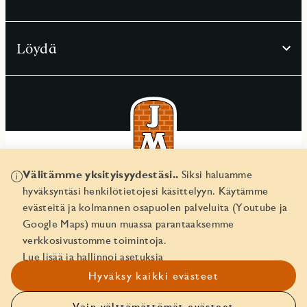
Löydä
Välitämme yksityisyydestäsi..
Siksi haluamme
© JM Suomi OY 2026
hyväksyntäsi henkilötietojesi käsittelyyn. Käytämme
Yritystunnus 1974161-8
evästeitä ja kolmannen osapuolen palveluita (Youtube ja
Google Maps) muun muassa parantaaksemme
verkkosivustomme toimintoja.
Lue lisää ja hallinnoi asetuksia
Hyväksy kaikki evästeet
Vain välttämättömät evästeet