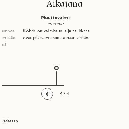
Aikajana
Muuttovalmis
26.02.2026
 asunnot
Kohde on valmistunut ja asukkaat
tekemään
ovat päässeet muuttamaan sisään.
asi.​
1
2
3
4
/ 4
Taaksepäin
ladataan