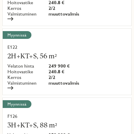
Hoitovastike
240.8 €
Kerros
2/2
Valmistuminen
muuttovalmis
Myynnissä
E122
Lue
lisää
2H+KT+S, 56 m²
kohteesta
Velaton hinta
249 900 €
Hoitovastike
240.8 €
Kerros
2/2
Valmistuminen
muuttovalmis
Myynnissä
F126
Lue
lisää
3H+KT+S, 88 m²
kohteesta