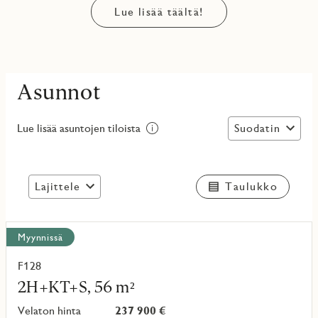
Lue lisää täältä!
Asunnot
Suodatin
Lue lisää asuntojen tiloista
Lajittele
Taulukko
Näytä
Myynnissä
kaikki
kohteet
F128
Lue
lisää
2H+KT+S, 56 m²
kohteesta
Velaton hinta
237 900 €