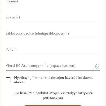
Etunimi
Sukunimi
Sähköpostiosoite (nimi@sähköposti.fi)
Puhelin
Viesti JM Asuntomyynnille (vapaaehtoinen)​
Hyväksyn JM:n henkilötietojen käyttöä koskevat
ehdot.
Lue lisää JM:n henkilötietojen käsittelyyn liittyvistä
periaatteista