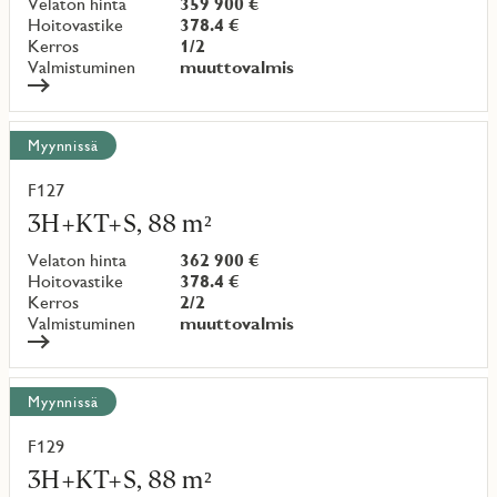
Velaton hinta
359 900 €
Hoitovastike
378.4 €
Kerros
1/2
Valmistuminen
muuttovalmis
Myynnissä
F127
Lue
lisää
3H+KT+S, 88 m²
kohteesta
Velaton hinta
362 900 €
Hoitovastike
378.4 €
Kerros
2/2
Valmistuminen
muuttovalmis
Myynnissä
F129
Lue
lisää
3H+KT+S, 88 m²
kohteesta