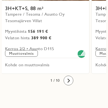
3H+KT+S, 88 m²
3H+K
Tampere / Tesoma / Asunto Oy
Tampe
Tesomajärven Villat
Tesoma
Myyntihinta
156 191 €
Myynti
Velaton hinta
389 900 €
Velato
Kerros 2/2 • Asunto D115
Kerros
Muuttovalmis
Muut
Kohde on muuttovalmis
Kohde
10
1
2
3
4
5
6
7
8
9
/ 10
Eteenpäin