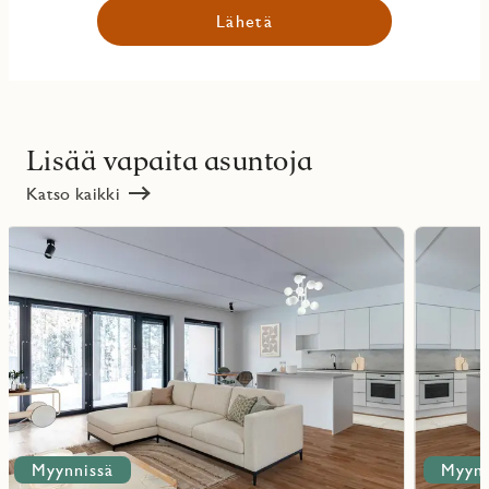
Lähetä
Lisää vapaita asuntoja
Katso kaikki
Lue
Lue
lisää
lisää
ritmarkering
Favoritmarker
kohteesta
kohteesta
Myynnissä
Myynn