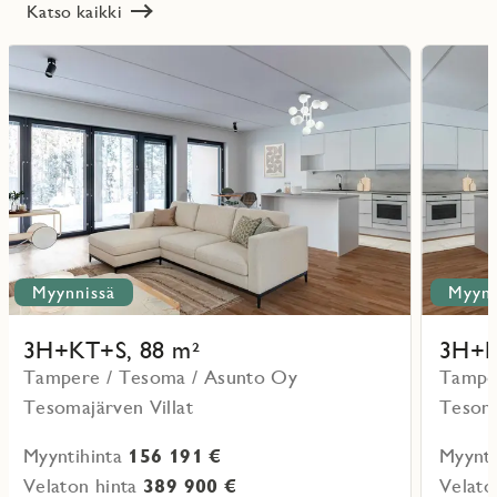
Katso kaikki
Lue
Lue
lisää
lisää
ritmarkering
Favoritmarker
kohteesta
kohteesta
Myynnissä
Myynn
3H+KT+S, 88 m²
3H+K
Tampere / Tesoma / Asunto Oy
Tampe
Tesomajärven Villat
Tesoma
Myyntihinta
156 191 €
Myynti
Velaton hinta
389 900 €
Velato