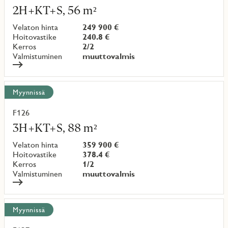
lisää
2H+KT+S, 56 m²
kohteesta
Velaton hinta
249 900 €
Hoitovastike
240.8 €
Kerros
2/2
Valmistuminen
muuttovalmis
Myynnissä
F126
Lue
lisää
3H+KT+S, 88 m²
kohteesta
Velaton hinta
359 900 €
Hoitovastike
378.4 €
Kerros
1/2
Valmistuminen
muuttovalmis
Myynnissä