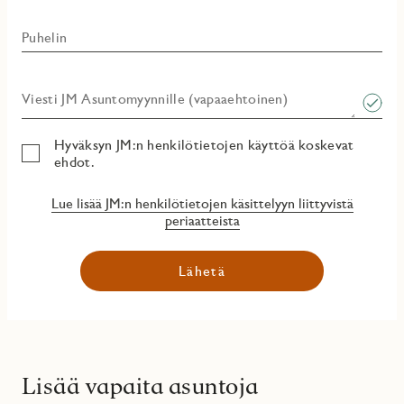
Puhelin
Viesti JM Asuntomyynnille (vapaaehtoinen)​
Hyväksyn JM:n henkilötietojen käyttöä koskevat
ehdot.
Lue lisää JM:n henkilötietojen käsittelyyn liittyvistä
periaatteista
Lähetä
Lisää vapaita asuntoja