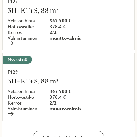
F127
Lue
lisää
3H+KT+S, 88 m²
kohteesta
Velaton hinta
362 900 €
Hoitovastike
378.4 €
Kerros
2/2
Valmistuminen
muuttovalmis
Myynnissä
F129
Lue
lisää
3H+KT+S, 88 m²
kohteesta
Velaton hinta
367 900 €
Hoitovastike
378.4 €
Kerros
2/2
Valmistuminen
muuttovalmis