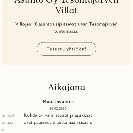
Villat
Villojen 18 asuntoa sijaitsevat aivan Tesomajärven
tuntumassa.
Tutustu yhtiöön!
Aikajana
Muuttovalmis
26.02.2026
 asunnot
Kohde on valmistunut ja asukkaat
tekemään
ovat päässeet muuttamaan sisään.
asi.​