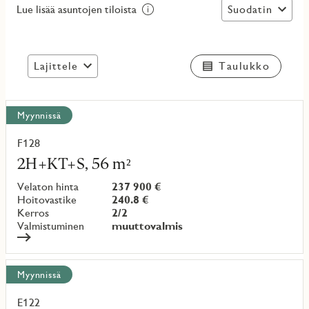
Suodatin
Lue lisää asuntojen tiloista
Lajittele
Taulukko
Näytä
Myynnissä
kaikki
kohteet
F128
Lue
lisää
2H+KT+S, 56 m²
kohteesta
Velaton hinta
237 900 €
Hoitovastike
240.8 €
Kerros
2/2
Valmistuminen
muuttovalmis
Myynnissä
E122
Lue