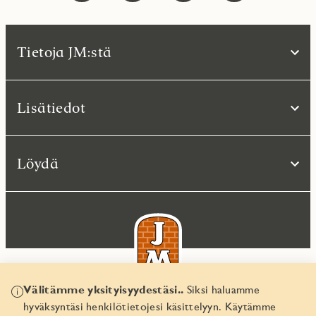
Tietoja JM:stä
Lisätiedot
Löydä
Välitämme yksityisyydestäsi..
Siksi haluamme
hyväksyntäsi henkilötietojesi käsittelyyn. Käytämme
© JM Suomi OY 2026