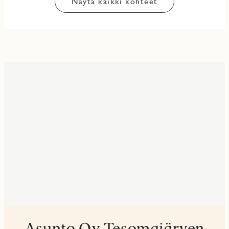
Näytä kaikki kohteet
Asunto Oy Tesomajärven