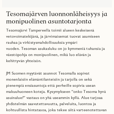
Tesomajärven luonnonläheisyys ja
monipuolinen asuntotarjonta
Tesomajärvi Tampereella toimii alueen keskeisenä
vetovoimatekijänä, ja järvimaisemat tuovat asumiseen
rauhaa ja virkistysmahdollisuuksia ympäri
vuoden. Tesoman asukasluku on jo kymmeniä tuhansia ja
väestöpohja on monipuolinen, mikä luo elävän ja
kehittyvän yhteisön.
JM Suomen myytävät asunnot Tesomalla sopivat
monenlaisiin elämäntilanteisiin ja tarjolla on sekä
pienempiä ensiasuntoja että perheille sopivia usean
makuuhuoneen koteja. Kysymykseen “onko Tesoma hyvä
asuinalue?” vastaus on yhä useammin kyllä. Alue tarjoaa
yhdistelmän saavutettavuutta, palveluita, luontoa ja
kohtuullista hintatasoa, joka tekee siitä varteenotettavan