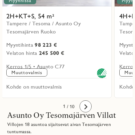
Myynnissä
Myynn
2H+KT+S, 54 m²
4H+K
Tampere / Tesoma / Asunto Oy
Tampe
Tesomajärven Ruoko
Tesom
Myyntihinta
98 223 €
Myynti
Velaton hinta
245 500 €
Velato
Kerros 1/5 • Asunto C77
Kerros
Muuttovalmis
Muut
Kohde on muuttovalmis
Kohde
10
1
2
3
4
5
6
7
8
9
/ 10
Eteenpäin
Asunto Oy Tesomajärven Villat
Villojen 18 asuntoa sijaitsevat aivan Tesomajärven
tuntumassa.