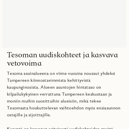
Tesoman uudiskohteet ja kasvava
vetovoima
Tesoma asuinalueena on viime vuosina noussut yhdeksi
Tampereen kiinnostavimmista kehittyvistä
kaupunginosista. Alueen asuntojen hintataso on
kilpailukykyinen verrattuna Tampereen keskustaan ja
moniin muihin suosittuihin alueisiin, mikä tekee
Tesomasta houkuttelevan vaihtoehdon myös ensiasunnon
ostajille ja sijoittajille.
Kysyntä on kasvanut erityisesti uudiskohteiden myötä,