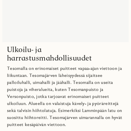
Ulkoilu- ja
harrastusmahdollisuudet
Tesomalla on erinomaiset puitteet vapaa-ajan viettoon ja
liikuntaan.
Tesomajärven läheisyydessä sijaitsee
palloiluhalli, uimahalli ja jäähalli.
Tesomalla on useita
puistoja ja viheralueita, kuten Tesomanpuisto ja
Versonpuisto, jotka tarjoavat erinomaiset puitteet
ulkoiluun.
Alueella on valaistuja kävely- ja pyöräreittejä
sekä talvisin hiihtolatuja.
Esimerkiksi Lamminpään latu on
suosittu hiihtoreitti.
​Tesomajärven uimarannalla on hyvät
puitteet kesäpäivän viettoon.