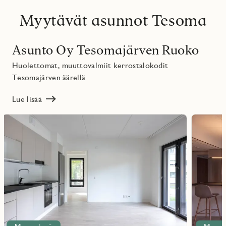
Myytävät asunnot Tesoma
Asunto Oy Tesomajärven Ruoko
Huolettomat, muuttovalmiit kerrostalokodit
Tesomajärven äärellä
Lue lisää
Lue
Lue
lisää
lisää
ritmarkering
Favoritmarker
kohteesta
kohteesta