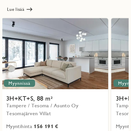
Lue lisää
Lue
Lue
lisää
lisää
ritmarkering
Favoritmarker
kohteesta
kohteesta
Myynnissä
Myynn
3H+KT+S, 88 m²
3H+K
Tampere / Tesoma / Asunto Oy
Tampe
Tesomajärven Villat
Tesoma
Myyntihinta
156 191 €
Myynti