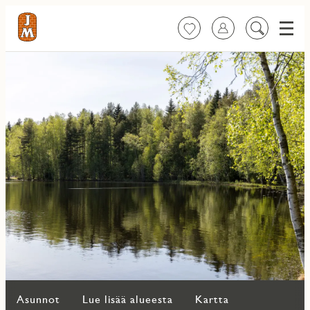
Valik
Suosikit
Kirjaudu sisään
Etsi
sisältöä
Asunnot
Lue lisää alueesta
Kartta