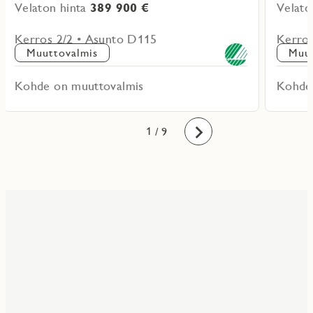
Velaton hinta
389 900 €
Velato
Kerros 2/2 • Asunto D115
Kerros
Muuttovalmis
Muut
Kohde on muuttovalmis
Kohde
1
2
3
4
5
6
7
8
9
/ 9
Eteenpäin