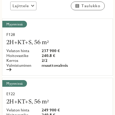
Lajittele
Taulukko
Näytä
Myynnissä
kaikki
kohteet
F128
Lue
lisää
2H+KT+S, 56 m²
kohteesta
Velaton hinta
237 900 €
Hoitovastike
240.8 €
Kerros
2/2
Valmistuminen
muuttovalmis
Myynnissä
E122
Lue
lisää
2H+KT+S, 56 m²
kohteesta
Velaton hinta
249 900 €
Hoitovastike
240.8 €