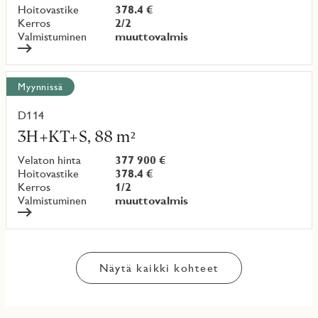
Hoitovastike
378.4 €
Kerros
2/2
Valmistuminen
muuttovalmis
Myynnissä
D114
Lue
lisää
3H+KT+S, 88 m²
kohteesta
Velaton hinta
377 900 €
Hoitovastike
378.4 €
Kerros
1/2
Valmistuminen
muuttovalmis
Näytä kaikki kohteet