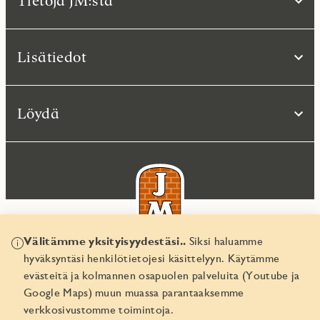
Tietoja JM:stä
Lisätiedot
Löydä
Välitämme yksityisyydestäsi..
Siksi haluamme
hyväksyntäsi henkilötietojesi käsittelyyn. Käytämme
© JM Suomi OY 2026
evästeitä ja kolmannen osapuolen palveluita (Youtube ja
Yritystunnus 1974161-8
Google Maps) muun muassa parantaaksemme
verkkosivustomme toimintoja.