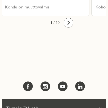
Kohde on muuttovalmis
Kohde
10
1
2
3
4
5
6
7
8
9
/ 10
Eteenpäin