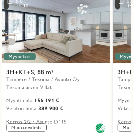
5.8
5.
kohteesta
kohteesta
14:30
14
Myynnissä
Myynn
3H+KT+S, 88 m²
3H+K
Tampere / Tesoma / Asunto Oy
Tampe
Tesomajärven Villat
Tesoma
Myyntihinta
156 191 €
Myynti
Velaton hinta
389 900 €
Velato
Kerros 2/2 • Asunto D115
Kerros
Muuttovalmis
Muut