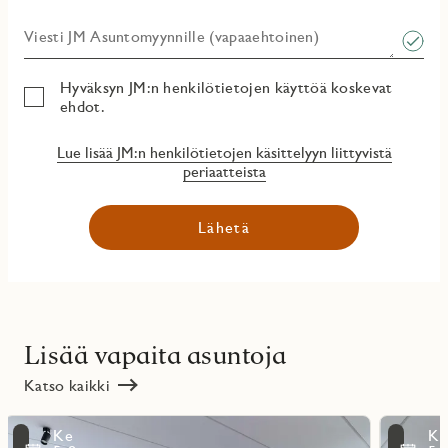
Viesti JM Asuntomyynnille (vapaaehtoinen)​
Hyväksyn JM:n henkilötietojen käyttöä koskevat
ehdot.
Lue lisää JM:n henkilötietojen käsittelyyn liittyvistä
periaatteista
Lähetä
Lisää vapaita asuntoja
Katso kaikki
Lue
Lue
Ke
K
lisää
lisää
ritmarkering
Favoritmarker