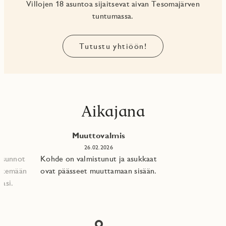
Villojen 18 asuntoa sijaitsevat aivan Tesomajärven
tuntumassa.
Tutustu yhtiöön!
Aikajana
Muuttovalmis
26.02.2026
 asunnot
Kohde on valmistunut ja asukkaat
tekemään
ovat päässeet muuttamaan sisään.
asi.​