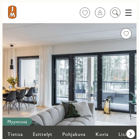
Valik
Suosikit
Kirjaudu sisään
Etsi
sisältöä
Favorit
Myynnissä
Tietoa
Esittelyt
Pohjakuva
Kuvia
Lisää as
Eteen