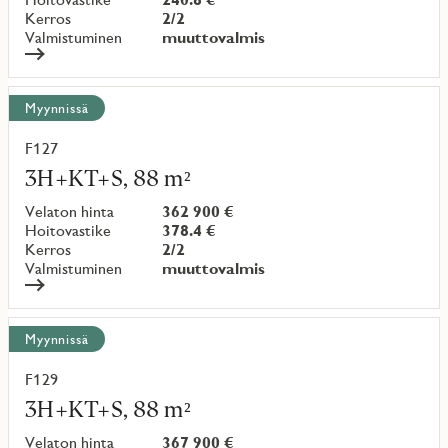
Kerros
2/2
Valmistuminen
muuttovalmis
Myynnissä
F127
Lue
lisää
3H+KT+S, 88 m²
kohteesta
Velaton hinta
362 900 €
Hoitovastike
378.4 €
Kerros
2/2
Valmistuminen
muuttovalmis
Myynnissä
F129
Lue
lisää
3H+KT+S, 88 m²
kohteesta
Velaton hinta
367 900 €