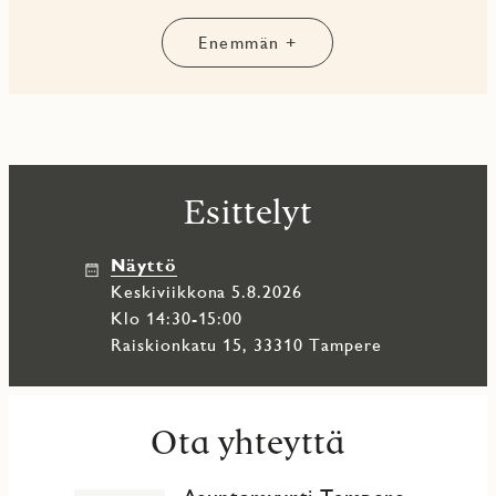
tietosuojaselosteen https://www.jmoy.fi/personal-details/
mukaisesti. Asiakirjassa on lisäksi tietoja siitä, miten voit
Enemmän +
selvittää, mitä henkilötietoja JM Suomi Oy käsittelee ja
miten voit oikaista tietojasi tai peruuttaa suostumuksen.
Esittelyt
Näyttö
keskiviikkona 5.8.2026
Klo 14:30-15:00
Raiskionkatu 15, 33310 Tampere
Ota yhteyttä