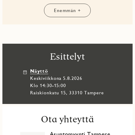
Huomaathan, että ilmoituksen kuvat ovat asunnosta jossa on
Enemmän +
sama pohjaratkaisu, mutta sisustusmateriaalit saattavat
poiketa tästä asunnosta.
JM Suomi Oy rekisteröi ja käsittelee antamiasi
henkilötietoja meidän Asiakas- ja sidosryhmärekisterin
tietosuojaselosteen https://www.jmoy.fi/personal-details/
mukaisesti. Asiakirjassa on lisäksi tietoja siitä, miten voit
Esittelyt
selvittää, mitä henkilötietoja JM Suomi Oy käsittelee ja
miten voit oikaista tietojasi tai peruuttaa suostumuksen.
Näyttö
keskiviikkona 5.8.2026
Klo 14:30-15:00
Raiskionkatu 15, 33310 Tampere
Ota yhteyttä
Asuntomyynti Tampere