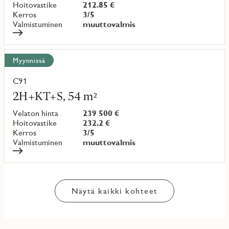
Hoitovastike
212.85 €
Kerros
3/5
Valmistuminen
muuttovalmis
Myynnissä
C91
Lue
lisää
2H+KT+S, 54 m²
kohteesta
Velaton hinta
239 500 €
Hoitovastike
232.2 €
Kerros
3/5
Valmistuminen
muuttovalmis
Näytä kaikki kohteet