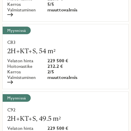
Kerros
5/5
Valmistuminen
muuttovalmis
Myynnissä
C83
Lue
lisää
2H+KT+S, 54 m²
kohteesta
Velaton hinta
229 500 €
Hoitovastike
232.2 €
Kerros
2/5
Valmistuminen
muuttovalmis
Myynnissä
C92
Lue
lisää
2H+KT+S, 49.5 m²
kohteesta
Velaton hinta
229 500 €