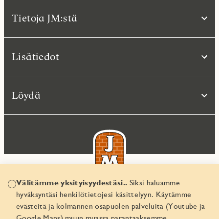
Tietoja JM:stä
Lisätiedot
Löydä
Välitämme yksityisyydestäsi..
Siksi haluamme
hyväksyntäsi henkilötietojesi käsittelyyn. Käytämme
© JM Suomi OY 2026
evästeitä ja kolmannen osapuolen palveluita (Youtube ja
Yritystunnus 1974161-8
Google Maps) muun muassa parantaaksemme