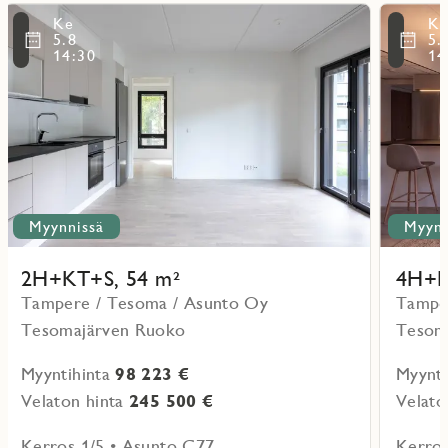
Lue
Lue
Ke
K
lisää
lisää
ritmarkering
Favoritmarker
5.8
5.
kohteesta
kohteesta
14:30
14
Myynnissä
Myynn
2H+KT+S, 54 m²
4H+K
Tampere / Tesoma / Asunto Oy
Tampe
Tesomajärven Ruoko
Tesom
Myyntihinta
98 223 €
Myynti
Velaton hinta
245 500 €
Velato
Kerros 1/5 • Asunto C77
Kerros