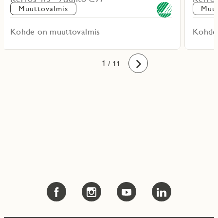
Muuttovalmis
Muut
Kohde on muuttovalmis
Kohde
10
11
1
2
3
4
5
6
7
8
9
/ 11
Eteenpäin