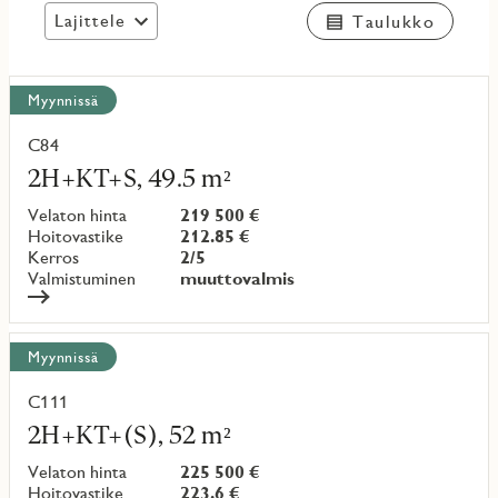
Lajittele
Taulukko
Näytä
Myynnissä
kaikki
kohteet
C84
Lue
lisää
2H+KT+S, 49.5 m²
kohteesta
Velaton hinta
219 500 €
Hoitovastike
212.85 €
Kerros
2/5
Valmistuminen
muuttovalmis
Myynnissä
C111
Lue
lisää
2H+KT+(S), 52 m²
kohteesta
Velaton hinta
225 500 €
Hoitovastike
223.6 €