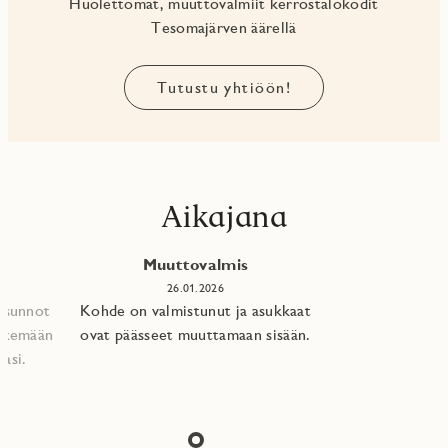
Huolettomat, muuttovalmiit kerrostalokodit
Tesomajärven äärellä
Tutustu yhtiöön!
Aikajana
Muuttovalmis
26.01.2026
 asunnot
Kohde on valmistunut ja asukkaat
tekemään
ovat päässeet muuttamaan sisään.
asi.​