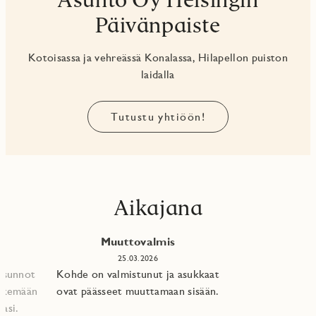
Päivänpaiste
Kotoisassa ja vehreässä Konalassa, Hilapellon puiston
laidalla
Tutustu yhtiöön!
Aikajana
Muuttovalmis
25.03.2026
 asunnot
Kohde on valmistunut ja asukkaat
tekemään
ovat päässeet muuttamaan sisään.
asi.​