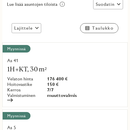
Suodatin
Lue lisää asuntojen tiloista
Lajittele
Taulukko
Näytä
Myynnissä
kaikki
kohteet
As 41
Lue
lisää
1H+KT, 30 m²
kohteesta
Velaton hinta
176 400 €
Hoitovastike
150 €
Kerros
7/7
Valmistuminen
muuttovalmis
Myynnissä
As 5
Lue