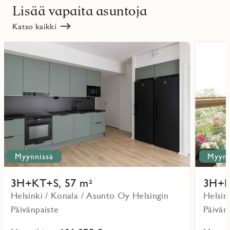
Lisää vapaita asuntoja
Katso kaikki
Lue
Lue
lisää
lisää
ritmarkering
Favoritmarker
kohteesta
kohteesta
Myynnissä
Myynn
3H+KT+S, 57 m²
3H+K
Helsinki / Konala / Asunto Oy Helsingin
Helsin
Päivänpaiste
Päivän