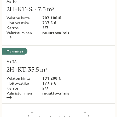
As 10
Lue
lisää
2H+KT+S, 47.5 m²
kohteesta
Velaton hinta
202 100 €
Hoitovastike
237.5 €
Kerros
3/7
Valmistuminen
muuttovalmis
Myynnissä
As 28
Lue
lisää
2H+KT, 35.5 m²
kohteesta
Velaton hinta
191 200 €
Hoitovastike
177.5 €
Kerros
5/7
Valmistuminen
muuttovalmis