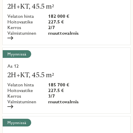
lisää
2H+KT, 45.5 m²
kohteesta
Velaton hinta
182 000 €
Hoitovastike
227.5 €
Kerros
2/7
Valmistuminen
muuttovalmis
Myynnissä
As 12
Lue
lisää
2H+KT, 45.5 m²
kohteesta
Velaton hinta
185 700 €
Hoitovastike
227.5 €
Kerros
3/7
Valmistuminen
muuttovalmis
Myynnissä