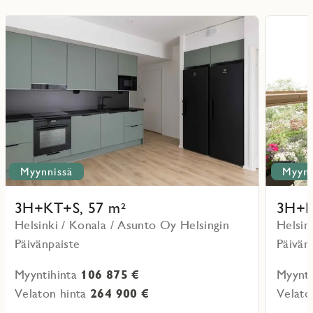
Lue
Lue
lisää
lisää
ritmarkering
Favoritmarker
kohteesta
kohteesta
Myynnissä
Myynn
3H+KT+S, 57 m²
3H+K
Helsinki / Konala / Asunto Oy Helsingin
Helsin
Päivänpaiste
Päivän
Myyntihinta
106 875 €
Myynti
Velaton hinta
264 900 €
Velato