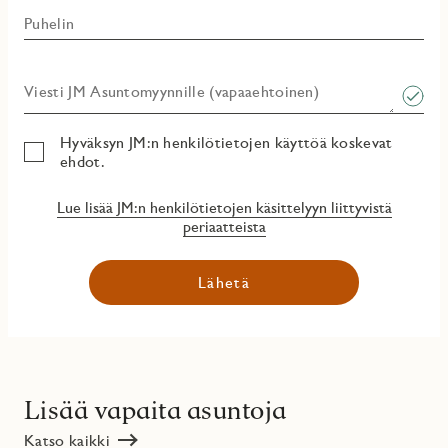
Puhelin
Viesti JM Asuntomyynnille (vapaaehtoinen)​
Hyväksyn JM:n henkilötietojen käyttöä koskevat
ehdot.
Lue lisää JM:n henkilötietojen käsittelyyn liittyvistä
periaatteista
Lähetä
Lisää vapaita asuntoja
Katso kaikki