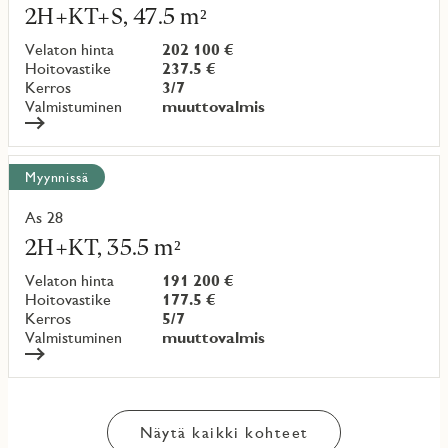
lisää
2H+KT+S, 47.5 m²
kohteesta
Velaton hinta
202 100 €
Hoitovastike
237.5 €
Kerros
3/7
Valmistuminen
muuttovalmis
Myynnissä
As 28
Lue
lisää
2H+KT, 35.5 m²
kohteesta
Velaton hinta
191 200 €
Hoitovastike
177.5 €
Kerros
5/7
Valmistuminen
muuttovalmis
Näytä kaikki kohteet