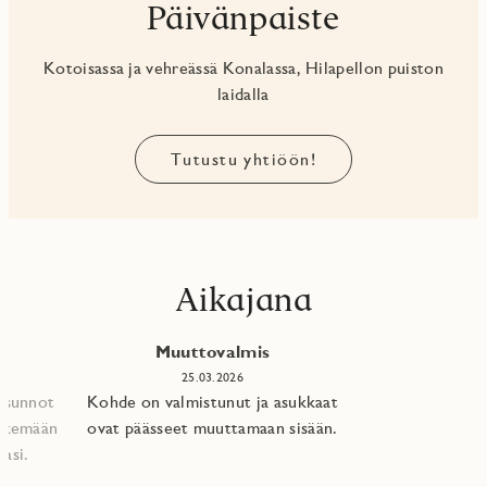
Päivänpaiste
Kotoisassa ja vehreässä Konalassa, Hilapellon puiston
laidalla
Tutustu yhtiöön!
Aikajana
Muuttovalmis
25.03.2026
 asunnot
Kohde on valmistunut ja asukkaat
tekemään
ovat päässeet muuttamaan sisään.
asi.​