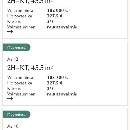
2H+KT, 45.5 m²
kohteesta
Velaton hinta
182 000 €
Hoitovastike
227.5 €
Kerros
2/7
Valmistuminen
muuttovalmis
Myynnissä
As 12
Lue
lisää
2H+KT, 45.5 m²
kohteesta
Velaton hinta
185 700 €
Hoitovastike
227.5 €
Kerros
3/7
Valmistuminen
muuttovalmis
Myynnissä
As 10
Lue