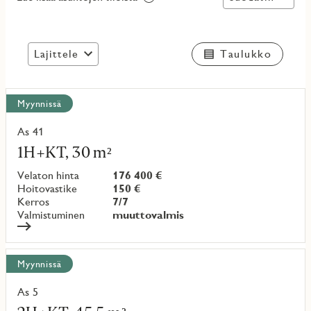
Lajittele
Taulukko
Näytä
Myynnissä
kaikki
kohteet
As 41
Lue
lisää
1H+KT, 30 m²
kohteesta
Velaton hinta
176 400 €
Hoitovastike
150 €
Kerros
7/7
Valmistuminen
muuttovalmis
Myynnissä
As 5
Lue
lisää