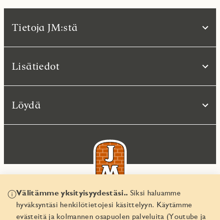
Tietoja JM:stä
Lisätiedot
Löydä
Välitämme yksityisyydestäsi..
Siksi haluamme
hyväksyntäsi henkilötietojesi käsittelyyn. Käytämme
© JM Suomi OY 2026
evästeitä ja kolmannen osapuolen palveluita (Youtube ja
Yritystunnus 1974161-8