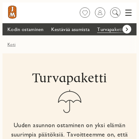
Valik
Suosikit
Kirjaudu sisään
Etsi
sisältöä
Kodin ostaminen
Kestävää asumista
Turvapaketti
Ma
Eteenp
Koti
Turvapaketti
Uuden asunnon ostaminen on yksi elämän
suurimpia päätöksiä. Tavoitteemme on, että