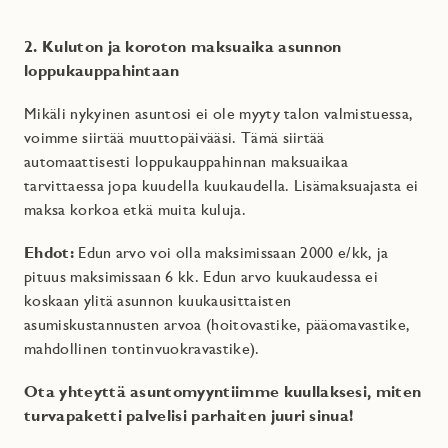
2. Kuluton ja koroton maksuaika asunnon
loppukauppahintaan
Mikäli nykyinen asuntosi ei ole myyty talon valmistuessa,
voimme siirtää muuttopäivääsi. Tämä siirtää
automaattisesti loppukauppahinnan maksuaikaa
tarvittaessa jopa kuudella kuukaudella. Lisämaksuajasta ei
maksa korkoa etkä muita kuluja.
Ehdot:
Edun arvo voi olla maksimissaan 2000 e/kk, ja
pituus maksimissaan 6 kk. Edun arvo kuukaudessa ei
koskaan ylitä asunnon kuukausittaisten
asumiskustannusten arvoa (hoitovastike, pääomavastike,
mahdollinen tontinvuokravastike).
Ota yhteyttä asuntomyyntiimme kuullaksesi, miten
turvapaketti palvelisi parhaiten juuri sinua!