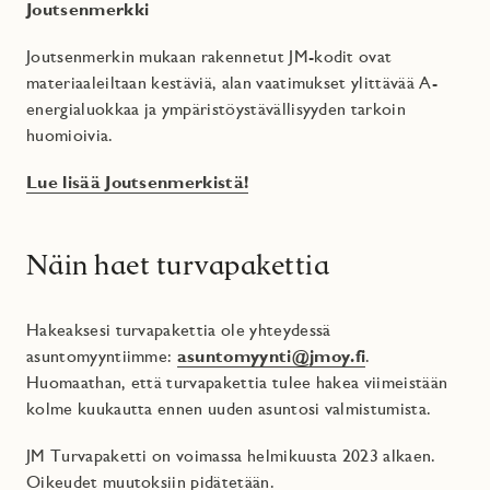
Joutsenmerkki
Joutsenmerkin mukaan rakennetut JM-kodit ovat
materiaaleiltaan kestäviä, alan vaatimukset ylittävää A-
energialuokkaa ja ympäristöystävällisyyden tarkoin
huomioivia.
Lue lisää Joutsenmerkistä!
Näin haet turvapakettia
Hakeaksesi turvapakettia ole yhteydessä
asuntomyyntiimme:
asuntomyynti@jmoy.fi
.
Huomaathan, että turvapakettia tulee hakea viimeistään
kolme kuukautta ennen uuden asuntosi valmistumista.
JM Turvapaketti on voimassa helmikuusta 2023 alkaen.
Oikeudet muutoksiin pidätetään.