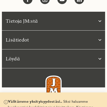
Tietoja JM:stä
Lisätiedot
Löydä
Välitämme yksityisyydestäsi..
Siksi haluamme