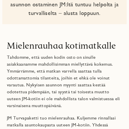
asunnon ostaminen JM:ltä tuntuu helpolta ja
turvalliselta – alusta loppuun.
Mielenrauhaa kotimatkalle
Tahdomme, että uuden kodin osto on sinulle
asiakkaanamme mahdollisimman miellyttävä kokemus.
Ymmärrämme, että matkan varrella saattaa tulla
odottamattomia tilanteita, joihin et ehkä ole voinut
varautua. Nykyisen asunnon myynti saattaa kestää
odotettua pidempään, tai syystä tai toisesta muutto
uuteen JM-kotiin ei ole mahdollista talon valmistuessa eli
varsinaisena muuttopäivänä.
JM Turvapaketti tuo mielenrauhaa. Kuljemme rinnallasi
matkalla asuntokaupasta uuteen JM-kotiin. Yhdessä