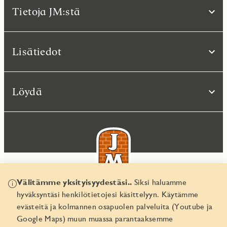
Tietoja JM:stä
Lisätiedot
Löydä
Välitämme yksityisyydestäsi..
Siksi haluamme
hyväksyntäsi henkilötietojesi käsittelyyn. Käytämme
© JM Suomi OY 2026
evästeitä ja kolmannen osapuolen palveluita (Youtube ja
Yritystunnus 1974161-8
Google Maps) muun muassa parantaaksemme