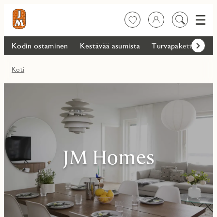
Valik
Suosikit
Kirjaudu sisään
Etsi
sisältöä
Kodin ostaminen
Kestävää asumista
Turvapaketti
Ma
Eteenp
Koti
JM Homes