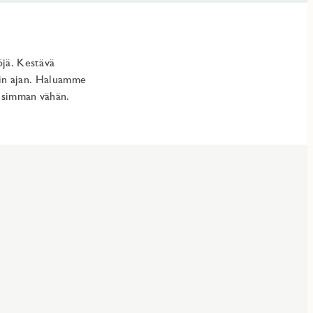
öjä. Kestävä
sin ajan. Haluamme
lisimman vähän.