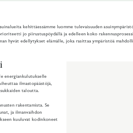
 asuinalueita kehittäessämme luomme tulevaisuuden asuinympärist
prioriteetti jo piirustuspöydällä ja edelleen koko rakennusproses
an hyvät edellytykset elämälle, joka rasittaa ympäristöä mahdol
i
le energiankulutukselle
 aiheuttaa ilmastopäästöjä,
asukkaiden taloutta.
nnusten rakentamista. Se
kunat, ja ilmanvaihdon
tukseen kuuluvat kodinkoneet