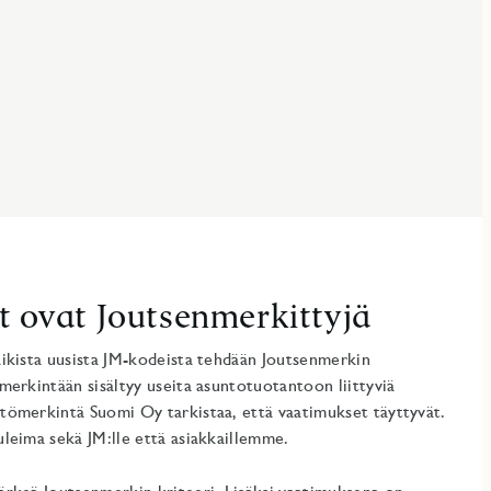
t ovat Joutsenmerkittyjä
aikista uusista JM-kodeista tehdään Joutsenmerkin
merkintään sisältyy useita asuntotuotantoon liittyviä
tömerkintä Suomi Oy tarkistaa, että vaatimukset täyttyvät.
uleima sekä JM:lle että asiakkaillemme.