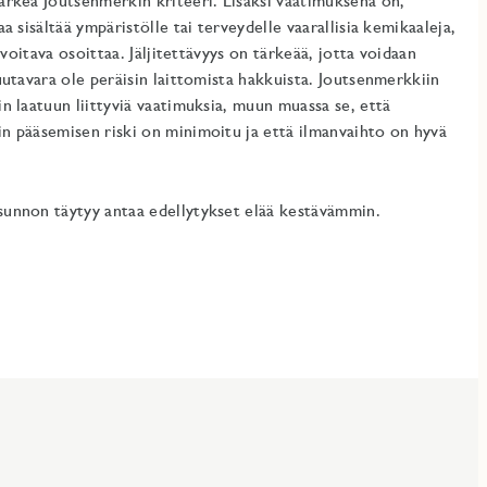
ärkeä Joutsenmerkin kriteeri. Lisäksi vaatimuksena on,
a sisältää ympäristölle tai terveydelle vaarallisia kemikaaleja,
 voitava osoittaa. Jäljitettävyys on tärkeää, jotta voidaan
uutavara ole peräisin laittomista hakkuista. Joutsenmerkkiin
n laatuun liittyviä vaatimuksia, muun muassa se, että
n pääsemisen riski on minimoitu ja että ilmanvaihto on hyvä
sunnon täytyy antaa edellytykset elää kestävämmin.