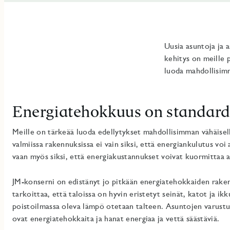
Uusia asuntoja ja
kehitys on meille 
luoda mahdollisimm
Energiatehokkuus on standard
Meille on tärkeää luoda edellytykset mahdollisimman vähäisel
valmiissa rakennuksissa ei vain siksi, että energiankulutus voi
vaan myös siksi, että energiakustannukset voivat kuormittaa 
JM-konserni on edistänyt jo pitkään energiatehokkaiden rake
tarkoittaa, että taloissa on hyvin eristetyt seinät, katot ja ik
poistoilmassa oleva lämpö otetaan talteen. Asuntojen varus
ovat energiatehokkaita ja hanat energiaa ja vettä säästäviä.