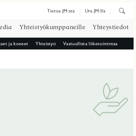
Etsi
Tietoa JM:stä
Ura JM:llä
sisältöä
edia
Yhteistyökumppaneille
Yhteystiedot
kset ja koneet
Yhteistyö
Vastuullista liiketoimintaa