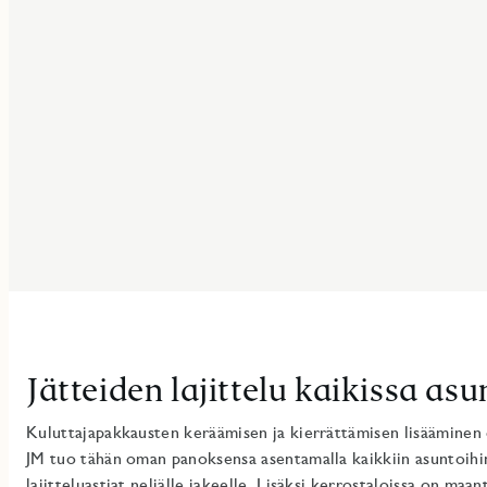
Jätteiden lajittelu kaikissa as
Kuluttajapakkausten keräämisen ja kierrättämisen lisääminen
JM tuo tähän oman panoksensa asentamalla kaikkiin asuntoihi
lajitteluastiat neljälle jakeelle. Lisäksi kerrostaloissa on maant