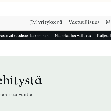
JM yrityksenä
Vastuullisuus
M
mastovaikutuksen laskeminen
Materiaalien vaikutus
Kuljetu
hitystä
ään sata vuotta.