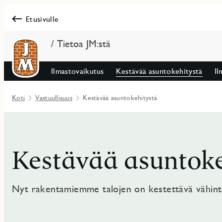
Etusivulle
/ Tietoa JM:stä
Ilmastovaikutus
Kestävää asuntokehitystä
Il
Koti
Vastuullisuus
Kestävää asuntokehitystä
Kestävää asuntoke
Nyt rakentamiemme talojen on kestettävä vähint