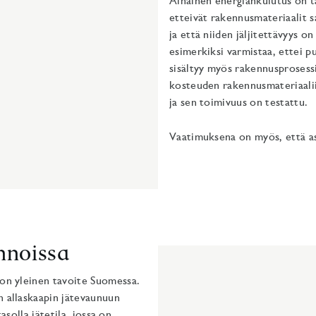
Alhainen energiankulutus on t
etteivät rakennusmateriaalit sa
ja että niiden jäljitettävyys on
esimerkiksi varmistaa, ettei p
sisältyy myös rakennusprosessi
kosteuden rakennusmateriaalii
ja sen toimivuus on testattu.
Vaatimuksena on myös, että a
unnoissa
 on yleinen tavoite Suomessa.
n allaskaapin jätevaunuun
asolla jätetila, jossa on