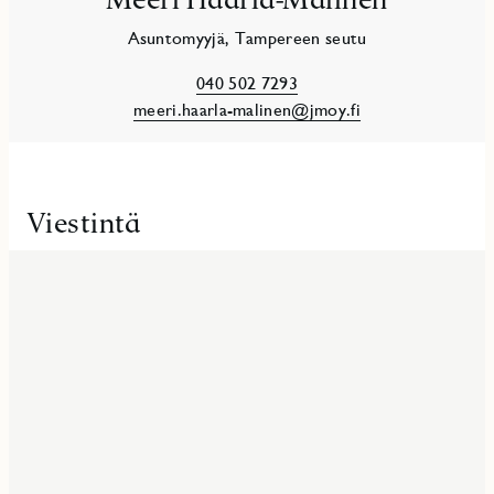
Asuntomyyjä, Tampereen seutu
040 502 7293
meeri.haarla-malinen@jmoy.fi
Viestintä