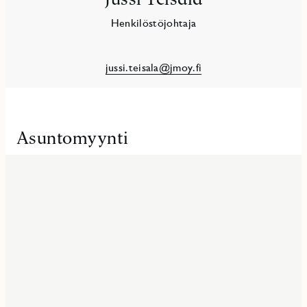
Henkilöstöjohtaja
jussi.teisala@jmoy.fi
Asuntomyynti