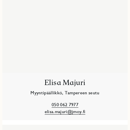
Elisa Majuri
Myyntipäällikkö, Tampereen seutu
050 062 7977
elisa.majuri@jmoy.fi