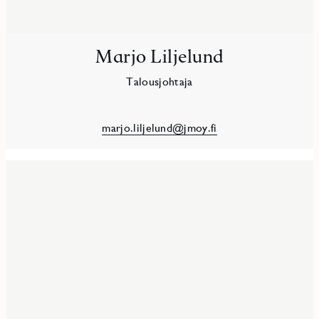
Marjo Liljelund
Talousjohtaja
marjo.liljelund@jmoy.fi