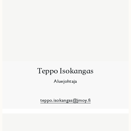
Teppo Isokangas
Aluejohtaja
teppo.isokangas@jmoy.fi