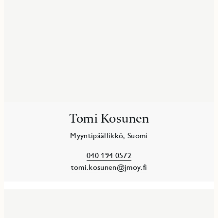
Tomi Kosunen
Myyntipäällikkö, Suomi
040 194 0572
tomi.kosunen@jmoy.fi