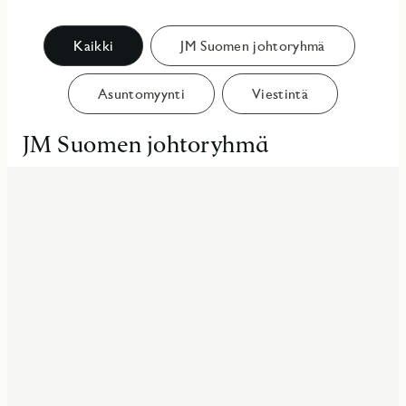
Kaikki
JM Suomen johtoryhmä
Asuntomyynti
Viestintä
JM Suomen johtoryhmä