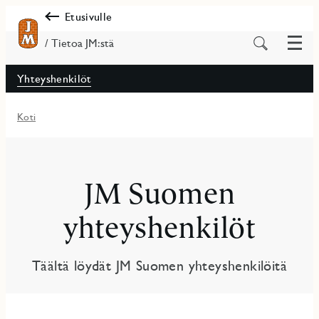
Etusivulle
Valik
Etsi
/ Tietoa JM:stä
sisältöä
Yhteyshenkilöt
Koti
JM Suomen
yhteyshenkilöt
Täältä löydät JM Suomen yhteyshenkilöitä