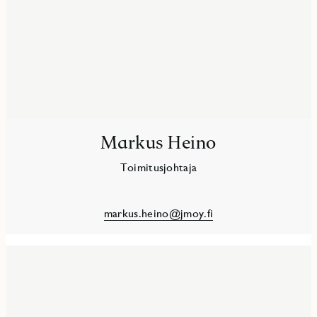
Markus Heino
Toimitusjohtaja
markus.heino@jmoy.fi