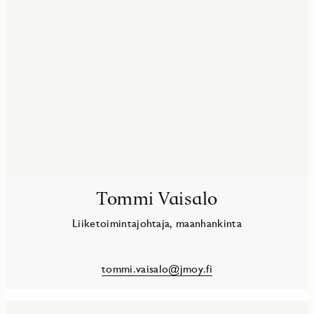
Tommi Vaisalo
Liiketoimintajohtaja, maanhankinta
tommi.vaisalo@jmoy.fi