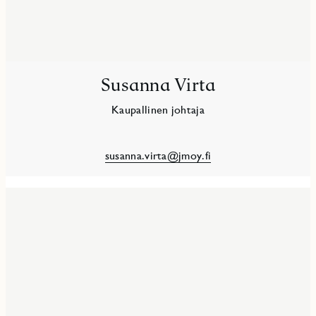
Susanna Virta
Kaupallinen johtaja
susanna.virta@jmoy.fi