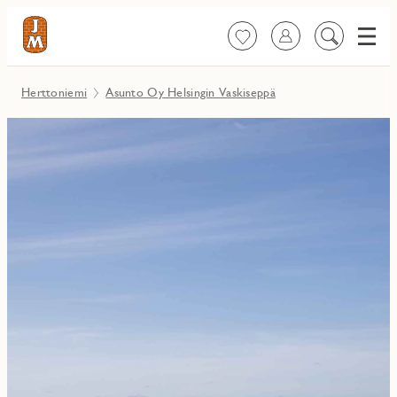
Valik
Suosikit
Kirjaudu sisään
Etsi
sisältöä
Herttoniemi
Asunto Oy Helsingin Vaskiseppä